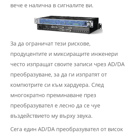
вече е налична в сигналите ви.
За да ограничат тези рискове,
продуцентите и миксиращите инженери
често изпращат своите записи чрез AD/DA
преобразуване, за да ги изпратят от
компютрите си към хардуера. След
многократно преминаване през
преобразувател е лесно да се чуе
въздействието му върху звука.
Сега един AD/DA преобразувател от висок