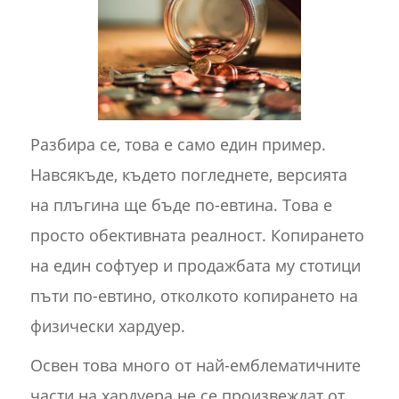
Разбира се, това е само един пример.
Навсякъде, където погледнете, версията
на плъгина ще бъде по-евтина. Това е
просто обективната реалност. Копирането
на един софтуер и продажбата му стотици
пъти по-евтино, отколкото копирането на
физически хардуер.
Освен това много от най-емблематичните
части на хардуера не се произвеждат от