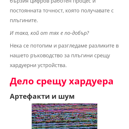
бързия цифров работен процес и
постоянната точност, която получавате с
плъгините.
И така, кой от тях е по-добър?
Нека се потопим и разгледаме разликите в
нашето ръководство за плъгини срещу
хардуерни устройства.
Дело срещу хардуера
Артефакти и шум