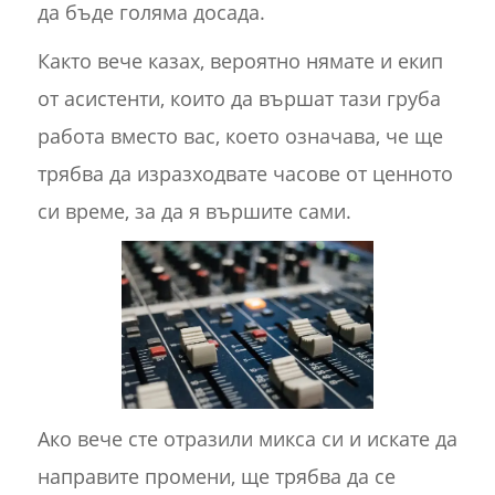
да бъде голяма досада.
Както вече казах, вероятно нямате и екип
от асистенти, които да вършат тази груба
работа вместо вас, което означава, че ще
трябва да изразходвате часове от ценното
си време, за да я вършите сами.
Ако вече сте отразили микса си и искате да
направите промени, ще трябва да се