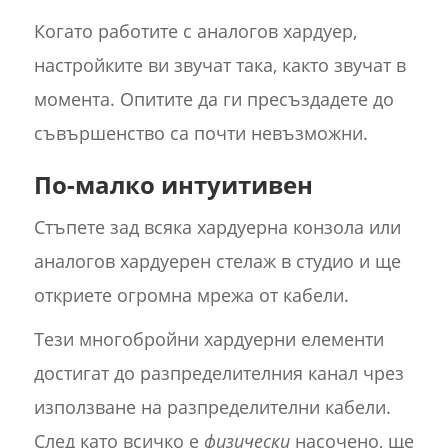
Когато работите с аналогов хардуер,
настройките ви звучат така, както звучат в
момента. Опитите да ги пресъздадете до
съвършенство са почти невъзможни.
По-малко интуитивен
Стъпете зад всяка хардуерна конзола или
аналогов хардуерен стелаж в студио и ще
откриете огромна мрежа от кабели.
Тези многобройни хардуерни елементи
достигат до разпределителния канал чрез
използване на разпределителни кабели.
След като всичко е
физически
насочено, ще