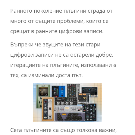
Ранното поколение плъгини страда от
много от същите проблеми, които се
срещат в ранните цифрови записи.
Въпреки че звуците на тези стари
цифрови записи не са остарели добре,
итерациите на плъгините, използвани
в
тях, са изминали доста път.
Сега плъгините са също толкова важни,