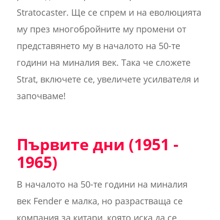
Stratocaster. Ще се спрем и на еволюцията
му през многобройните му промени от
представянето му в началото на 50-те
години на миналия век. Така че сложете
Strat, включете се, увеличете усилвателя и
започваме!
Първите дни (1951 -
1965)
В началото на 50-те години на миналия
век Fender е малка, но разрастваща се
компания за китари, която иска да се