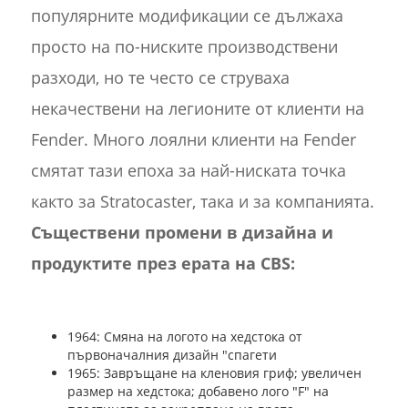
популярните модификации се дължаха
просто на по-ниските производствени
разходи, но те често се струваха
некачествени на легионите от клиенти на
Fender. Много лоялни клиенти на Fender
смятат тази епоха за най-ниската точка
както за Stratocaster, така и за компанията.
Съществени промени в дизайна и
продуктите през ерата на CBS:
1964: Смяна на логото на хедстока от
първоначалния дизайн "спагети
1965: Завръщане на кленовия гриф; увеличен
размер на хедстока; добавено лого "F" на