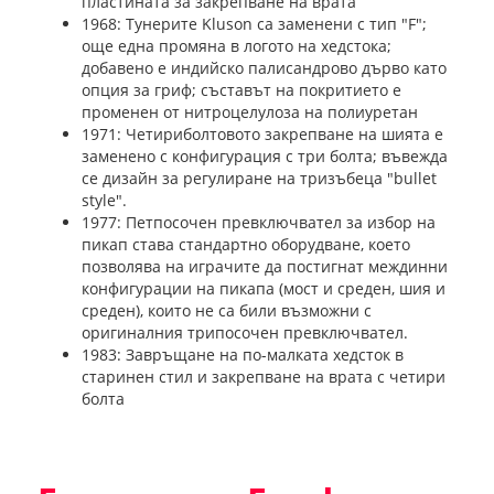
пластината за закрепване на врата
1968: Тунерите Kluson са заменени с тип "F";
още една промяна в логото на хедстока;
добавено е индийско палисандрово дърво като
опция за гриф; съставът на покритието е
променен от нитроцелулоза на полиуретан
1971: Четириболтовото закрепване на шията е
заменено с конфигурация с три болта; въвежда
се дизайн за регулиране на тризъбеца "bullet
style".
1977: Петпосочен превключвател за избор на
пикап става стандартно оборудване, което
позволява на играчите да постигнат междинни
конфигурации на пикапа (мост и среден, шия и
среден), които не са били възможни с
оригиналния трипосочен превключвател.
1983: Завръщане на по-малката хедсток в
старинен стил и закрепване на врата с четири
болта