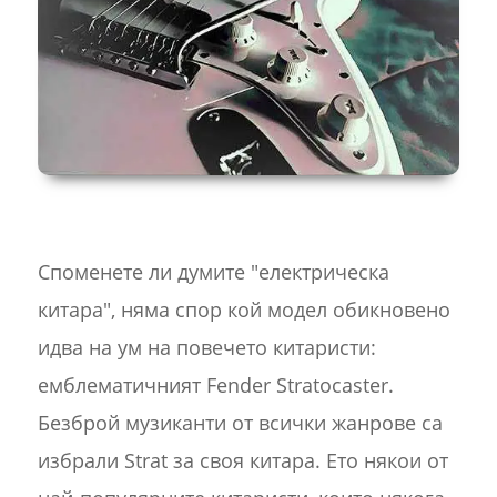
Споменете ли думите "електрическа
китара", няма спор кой модел обикновено
идва на ум на повечето китаристи:
емблематичният Fender Stratocaster.
Безброй музиканти от всички жанрове са
избрали Strat за своя китара. Ето някои от