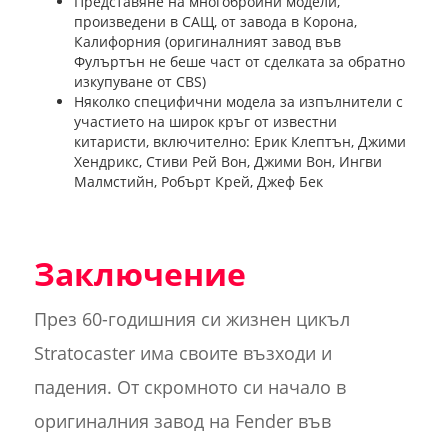
Представяне на многобройни модели,
произведени в САЩ, от завода в Корона,
Калифорния (оригиналният завод във
Фулъртън не беше част от сделката за обратно
изкупуване от CBS)
Няколко специфични модела за изпълнители с
участието на широк кръг от известни
китаристи, включително: Ерик Клептън, Джими
Хендрикс, Стиви Рей Вон, Джими Вон, Ингви
Малмстийн, Робърт Крей, Джеф Бек
Заключение
През 60-годишния си жизнен цикъл
Stratocaster има своите възходи и
падения. От скромното си начало в
оригиналния завод на Fender във