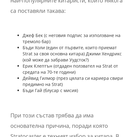
най-популярните китаристи, които някога
са поставяли такава:
Джеф Бек (с неговия подпис за използване на
тремоло бар)
Бъди Холи (един от първите, които приемат
Strat за своя основна китара) Джими Хендрикс
(кой може да забрави Уудсток?)
Ерик Клептън (отдаден ползвател на Strat от
средата на 70-те години)
Дейвид Гилмор (през цялата си кариера свири
предимно на Strat)
Бъди Гай (блусар с мисия)
При този състав трябва да има
основателна причина, поради която
Stratocaster е техният избор за китара. В