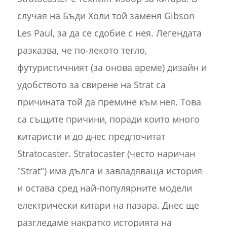
случая на Бъди Холи той заменя Gibson
Les Paul, за да се сдобие с нея. Легендата
разказва, че по-лекото тегло,
футуристичният (за онова време) дизайн и
удобството за свирене на Strat са
причината той да премине към нея. Това
са същите причини, поради които много
китаристи и до днес предпочитат
Stratocaster. Stratocaster (често наричан
"Strat") има дълга и завладяваща история
и остава сред най-популярните модели
електрически китари на пазара. Днес ще
разгледаме накратко историята на