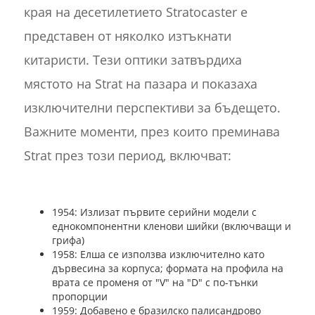
края на десетилетието Stratocaster е
представен от няколко изтъкнати
китаристи. Тези оптики затвърдиха
мястото на Strat на пазара и показаха
изключителни перспективи за бъдещето.
Важните моменти, през които преминава
Strat през този период, включват:
1954: Излизат първите серийни модели с
еднокомпонентни кленови шийки (включващи и
грифа)
1958: Елша се използва изключително като
дървесина за корпуса; формата на профила на
врата се променя от "V" на "D" с по-тънки
пропорции
1959: Добавено е бразилско палисандрово