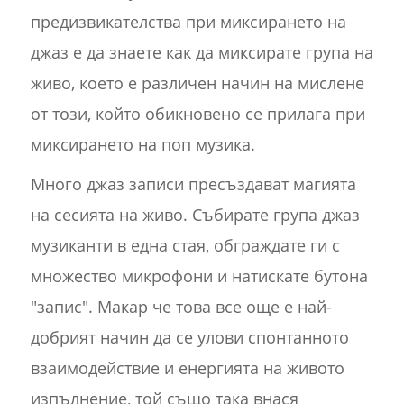
предизвикателства при миксирането на
джаз е да знаете как да миксирате група на
живо, което е различен начин на мислене
от този, който обикновено се прилага при
миксирането на поп музика.
Много джаз записи пресъздават магията
на сесията на живо. Събирате група джаз
музиканти в една стая, обграждате ги с
множество микрофони и натискате бутона
"запис". Макар че това все още е най-
добрият начин да се улови спонтанното
взаимодействие и енергията на живото
изпълнение, той също така внася