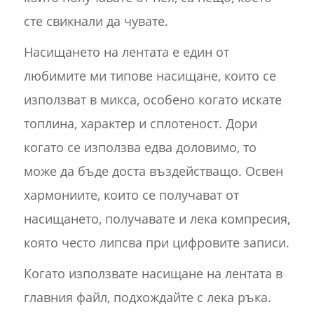
сте свикнали да чувате.
Насищането на лентата е един от
любимите ми типове насищане, които се
използват в микса, особено когато искате
топлина, характер и сплотеност. Дори
когато се използва едва доловимо, то
може да бъде доста въздействащо. Освен
хармониите, които се получават от
насищането, получавате и лека компресия,
която често липсва при цифровите записи.
Когато използвате насищане на лентата в
главния файл, подхождайте с лека ръка.