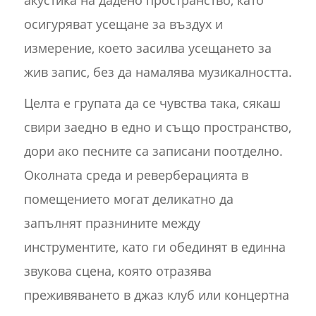
акустика на дадено пространство, като
осигуряват усещане за въздух и
измерение, което засилва усещането за
жив запис, без да намалява музикалността.
Целта е групата да се чувства така, сякаш
свири заедно в едно и също пространство,
дори ако песните са записани поотделно.
Околната среда и реверберацията в
помещението могат деликатно да
запълнят празнините между
инструментите, като ги обединят в единна
звукова сцена, която отразява
преживяването в джаз клуб или концертна