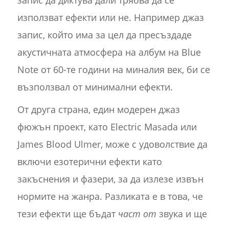
запис да диктува дали трябва да се
използват ефекти или не. Например джаз
запис, който има за цел да пресъздаде
акустичната атмосфера на албум на Blue
Note от 60-те години на миналия век, би се
възползвал от минимални ефекти.
От друга страна, един модерен джаз
фюжън проект, като Electric Masada или
James Blood Ulmer, може с удоволствие да
включи езотерични ефекти като
закъснения и фазери, за да излезе извън
нормите на жанра. Разликата е в това, че
тези ефекти ще бъдат
част от
звука и ще