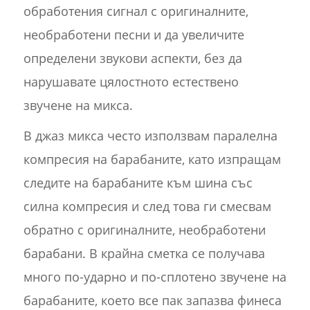
обработения сигнал с оригиналните,
необработени песни и да увеличите
определени звукови аспекти, без да
нарушавате цялостното естествено
звучене на микса.
В джаз микса често използвам паралелна
компресия на барабаните, като изпращам
следите на барабаните към шина със
силна компресия и след това ги смесвам
обратно с оригиналните, необработени
барабани. В крайна сметка се получава
много по-ударно и по-сплотено звучене на
барабаните, което все пак запазва финеса