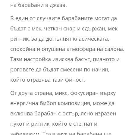
на барабани в джаза.
В един от случаите барабаните могат да
бъдат с мек, четкан снар и сдържан, мек
ритник, за да допълнят класическата,
спокойна и опушена атмосфера на салона.
Тази настройка изисква басът, пианото и
роговете да бъдат смесени по начин,
който отразява тази финост.
От друга страна, микс, фокусиран върху
енергична бибоп композиция, може да
включва барабан с остър, ясно изразен
пукот и ритник, който е стегнат и
забележим. Този звук на барабана ще