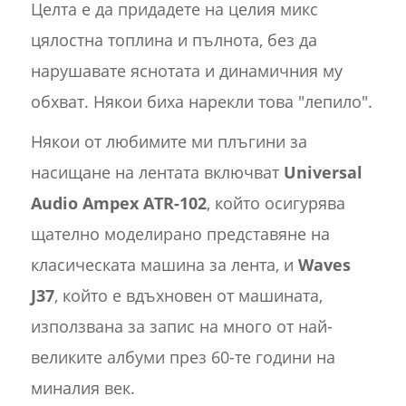
Целта е да придадете на целия микс
цялостна топлина и пълнота, без да
нарушавате яснотата и динамичния му
обхват. Някои биха нарекли това "лепило".
Някои от любимите ми плъгини за
насищане на лентата включват
Universal
Audio Ampex ATR-102
, който осигурява
щателно моделирано представяне на
класическата машина за лента, и
Waves
J37
, който е вдъхновен от машината,
използвана за запис на много от най-
великите албуми през 60-те години на
миналия век.