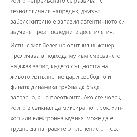
които непрекъснато се развиват с
технологичния напредък, джазът
забележително е запазил автентичното си
звучене през последните десетилетия.
Истинският белег на опитния инженер
проличава в подхода му към смесването
на джаз запис, където същността на
живото изпълнение цари свободно и
фината динамика трябва да бъде
запазена, а не преоткрита. Ако сте човек,
който е свикнал да миксира поп, рок, хип-
хоп или електронна музика, може да е
трудно да направите отклонение от това,