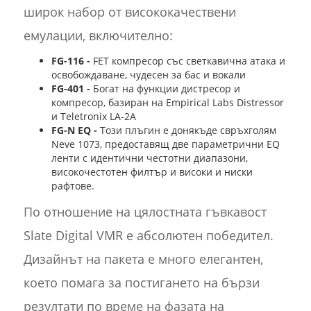
широк набор от висококачествени
емулации, включително:
FG-116 -
FET компресор със светкавична атака и
освобождаване, чудесен за бас и вокали
FG-401 -
Богат на функции дистресор и
компресор, базиран на Empirical Labs Distressor
и Teletronix LA-2A
FG-N EQ -
Този плъгин е донякъде свръхголям
Neve 1073, предоставящ две параметрични EQ
ленти с идентични честотни диапазони,
високочестотен филтър и високи и ниски
рафтове.
По отношение на цялостната гъвкавост
Slate Digital VMR е абсолютен победител.
Дизайнът на пакета е много елегантен,
което помага за постигането на бързи
резултати по време на фазата на