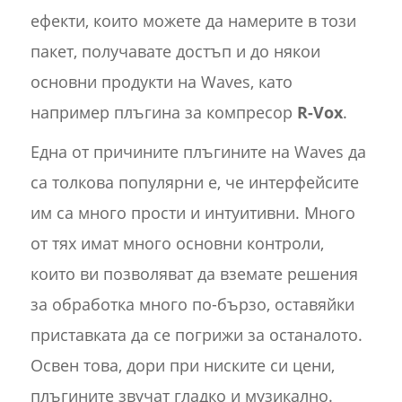
ефекти, които можете да намерите в този
пакет, получавате достъп и до някои
основни продукти на Waves, като
например плъгина за компресор
R-Vox
.
Една от причините плъгините на Waves да
са толкова популярни е, че интерфейсите
им са много прости и интуитивни. Много
от тях имат много основни контроли,
които ви позволяват да вземате решения
за обработка много по-бързо, оставяйки
приставката да се погрижи за останалото.
Освен това, дори при ниските си цени,
плъгините звучат гладко и музикално.