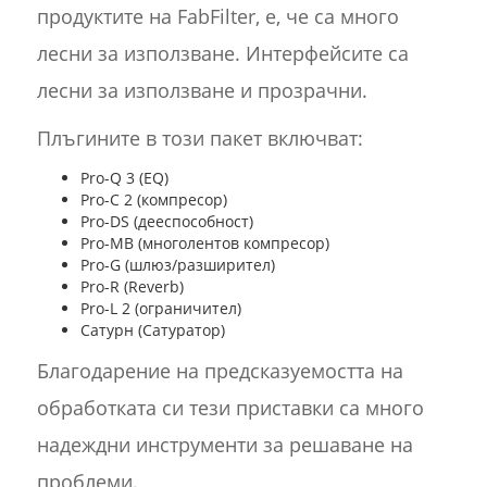
продуктите на FabFilter, е, че са много
лесни за използване. Интерфейсите са
лесни за използване и прозрачни.
Плъгините в този пакет включват:
Pro-Q 3 (EQ)
Pro-C 2 (компресор)
Pro-DS (дееспособност)
Pro-MB (многолентов компресор)
Pro-G (шлюз/разширител)
Pro-R (Reverb)
Pro-L 2 (ограничител)
Сатурн (Сатуратор)
Благодарение на предсказуемостта на
обработката си тези приставки са много
надеждни инструменти за решаване на
проблеми.