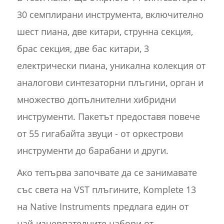
30 семплирани инструмента, включително
шест пиана, две китари, струнна секция,
брас секция, две бас китари, 3
електрически пиана, уникална колекция от
аналогови синтезаторни плъгини, орган и
множество допълнителни хибридни
инструменти. Пакетът предоставя повече
от 55 гигабайта звуци - от оркестрови
инструменти до барабани и други.
Ако тепърва започвате да се занимавате
със света на VST плъгините, Komplete 13
на Native Instruments предлага един от
най-изчерпателните набори от