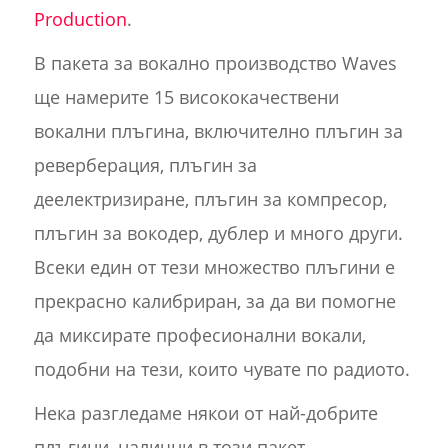
Production
.
В пакета за вокално производство Waves
ще намерите 15 висококачествени
вокални плъгина, включително плъгин за
реверберация, плъгин за
деелектризиране, плъгин за компресор,
плъгин за вокодер, дублер и много други.
Всеки един от тези множество плъгини е
прекрасно калибриран, за да ви помогне
да миксирате професионални вокали,
подобни на тези, които чувате по радиото.
Нека разгледаме някои от най-добрите
плъгини, налични в този пакет.