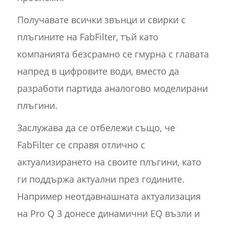
Получавате всички звънци и свирки с
плъгините на FabFilter, тъй като
компанията безсрамно се гмурна с главата
напред в цифровите води, вместо да
разработи партида аналогово моделирани
плъгини.
Заслужава да се отбележи също, че
FabFilter се справя отлично с
актуализирането на своите плъгини, като
ги поддържа актуални през годините.
Например неотдавнашната актуализация
на Pro Q 3 донесе динамични EQ възли и