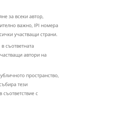
не за всеки автор,
чително важно, IPI номера
всички участващи страни.
 в съответната
участващи автори на
публичното пространство,
събира тези
в съответствие с