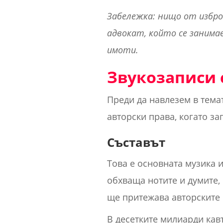
Забележка: нищо от избро
адвокат, който се занимав
имоти.
Звукозаписи
Преди да навлезем в темат
авторски права, когато за
Съставът
Това е основната музика и
обхваща нотите и думите, 
ще притежава авторските
В десетките милиарди кавъ