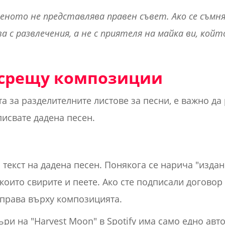
еното не представлява правен съвет. Ако се съмн
а с развлечения, а не с приятеля на майка ви, кой
 срещу композиции
а за разделителните листове за песни, е важно да 
писвате дадена песен.
 текст на дадена песен. Понякога се нарича "изда
които свирите и пеете. Ако сте подписали договор 
 права върху композицията.
ри на "Harvest Moon" в Spotify има само едно авт