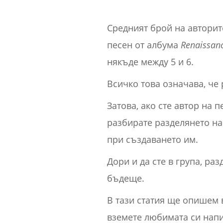
Средният брой на авторите
песен от албума
Renaissan
някъде между 5 и 6.
Всичко това означава, че
Затова, ако сте автор на 
разбирате разделянето на 
при създаването им.
Дори и да сте в група, ра
бъдеще.
В тази статия ще опишем в
вземете любимата си напи