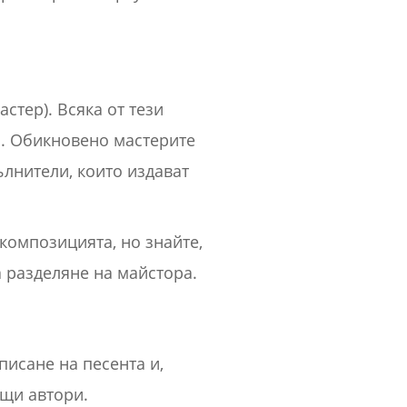
стер). Всяка от тези
а. Обикновено мастерите
ълнители, които издават
композицията, но знайте,
а разделяне на майстора.
писане на песента и,
ащи автори.