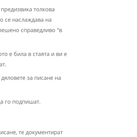
 предизвика толкова
то се наслаждава на
 решено справедливо "в
о е била в стаята и ви е
ат.
 дяловете за писане на
да го подпишат.
писане, те документират