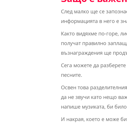
След малко ще се запозна
информацията в него е зн
Както видяхме по-горе, ли
получат правилно заплаща
възнаграждения ще продъл
Сега можете да разберете
песните.
Освен това разделителния
да не звучи като нещо важ
напише музиката, би било
И накрая, което е може би