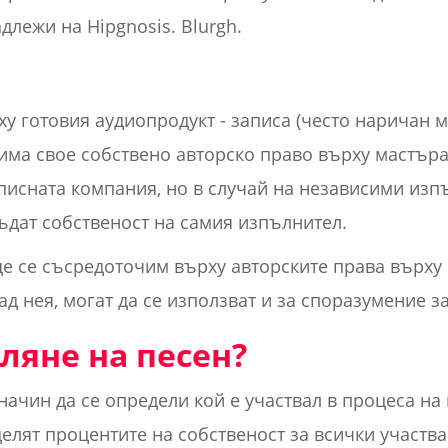
длежи на Hipgnosis. Blurgh.
у готовия аудиопродукт - записа (често наричан ма
има свое собствено авторско право върху мастър
аписната компания, но в случай на независими изп
бъдат собственост на самия изпълнител.
 ще се съсредоточим върху авторските права върху 
зад нея, могат да се използват и за споразумение з
ляне на песен?
начин да се определи кой е участвал в процеса на 
делят процентите на собственост за всички участв