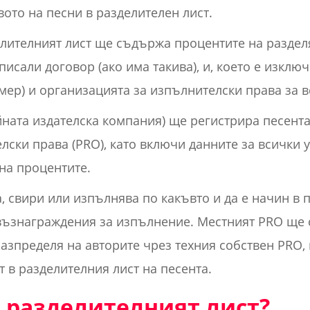
ото на песни в разделителен лист.
елителният лист ще съдържа процентите на разделя
дписали договор (ако има такива), и, което е изклю
мер) и организацията за изпълнителски права за 
йната издателска компания) ще регистрира песента
лски права (PRO), като включи данните за всички 
на процентите.
а, свири или изпълнява по какъвто и да е начин в 
възнаграждения за изпълнение. Местният PRO ще 
азпределя на авторите чрез техния собствен PRO, 
 в разделителния лист на песента.
 разделителният лист?