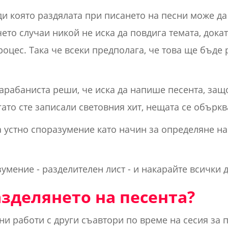
и която раздялата при писането на песни може да
чето случаи никой не иска да повдига темата, дока
роцес. Така че всеки предполага, че това ще бъде
арабаниста реши, че иска да напише песента, защот
гато сте записали световния хит, нещата се объркв
а устно споразумение като начин за определяне на
умение - разделителен лист - и накарайте всички 
азделянето на песента?
ни работи с други съавтори по време на сесия за 