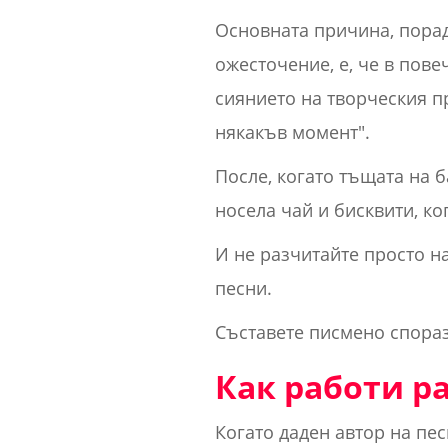
Основната причина, порад
ожесточение, е, че в пове
сиянието на творческия п
някакъв момент".
После, когато тъщата на б
носела чай и бисквити, ко
И не разчитайте просто н
песни.
Съставете писмено спораз
Как работи р
Когато даден автор на пес