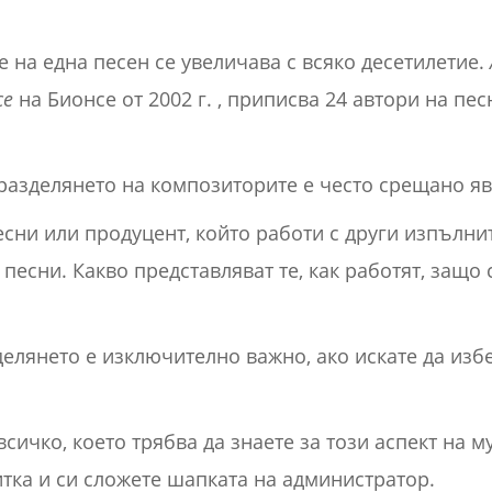
 на една песен се увеличава с всяко десетилетие.
ce
на Бионсе от 2002 г. , приписва 24 автори на пе
 разделянето на композиторите е често срещано я
песни или продуцент, който работи с други изпълни
песни. Какво представляват те, как работят, защо 
зделянето е изключително важно, ако искате да изб
сичко, което трябва да знаете за този аспект на м
тка и си сложете шапката на администратор.