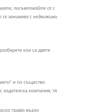
явате, посъветвайте се с
то се занимава с недвижими
разберете кои са двете
нието" и по същество
с издателска компания, тя
орско право върху