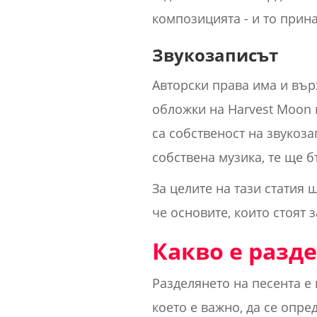
композицията - и то прина
Звукозаписът
Авторски права има и върх
обложки на Harvest Moon 
са собственост на звукоз
собствена музика, те ще 
За целите на тази статия
че основите, които стоят 
Какво е разде
Разделянето на песента е 
което е важно, да се опре