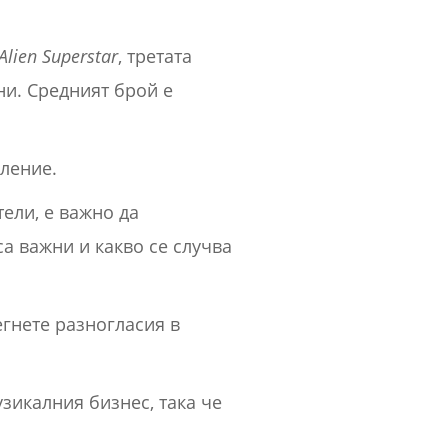
Alien Superstar
, третата
сни. Средният брой е
вление.
тели, е важно да
са важни и какво се случва
егнете разногласия в
узикалния бизнес, така че