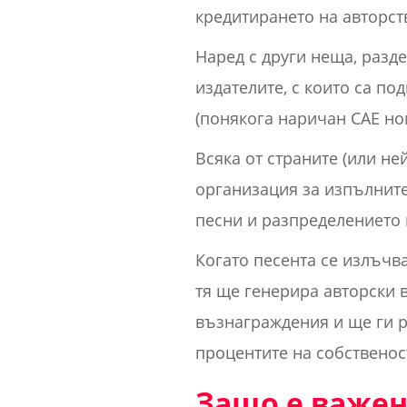
кредитирането на авторств
Наред с други неща, разд
издателите, с които са по
(понякога наричан CAE но
Всяка от страните (или не
организация за изпълните
песни и разпределението 
Когато песента се излъчв
тя ще генерира авторски 
възнаграждения и ще ги р
процентите на собственост
Защо е важен