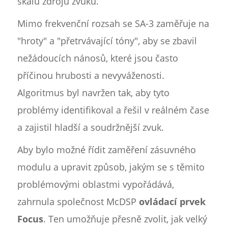
škálu zdrojů zvuku.
Mimo frekvenční rozsah se SA-3 zaměřuje na
"hroty" a "přetrvávající tóny", aby se zbavil
nežádoucích nánosů, které jsou často
příčinou hrubosti a nevyváženosti.
Algoritmus byl navržen tak, aby tyto
problémy identifikoval a řešil v reálném čase
a zajistil hladší a soudržnější zvuk.
Aby bylo možné řídit zaměření zásuvného
modulu a upravit způsob, jakým se s těmito
problémovými oblastmi vypořádává,
zahrnula společnost McDSP
ovládací prvek
Focus
. Ten umožňuje přesně zvolit, jak velký