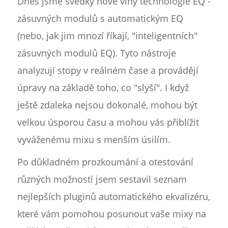
Dnes jsme svědky nové vlny technologie EQ -
zásuvných modulů s automatickým EQ
(nebo, jak jim mnozí říkají, "inteligentních"
zásuvných modulů EQ). Tyto nástroje
analyzují stopy v reálném čase a provádějí
úpravy na základě toho, co "slyší". I když
ještě zdaleka nejsou dokonalé, mohou být
velkou úsporou času a mohou vás přiblížit
vyváženému mixu s menším úsilím.
Po důkladném prozkoumání a otestování
různých možností jsem sestavil seznam
nejlepších pluginů automatického ekvalizéru,
které vám pomohou posunout vaše mixy na