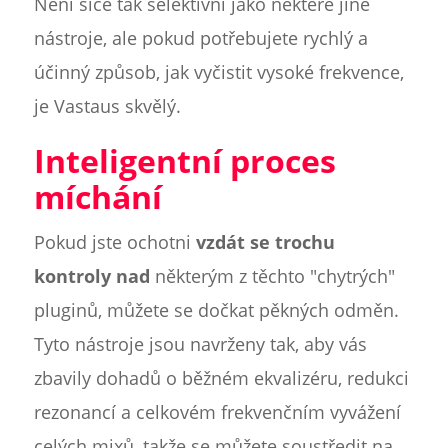
Není sice tak selektivní jako některé jiné
nástroje, ale pokud potřebujete rychlý a
účinný způsob, jak vyčistit vysoké frekvence,
je Vastaus skvělý.
Inteligentní proces
míchání
Pokud jste ochotni
vzdát se trochu
kontroly nad
některým z těchto "chytrých"
pluginů, můžete se dočkat pěkných odměn.
Tyto nástroje jsou navrženy tak, aby vás
zbavily dohadů o běžném ekvalizéru, redukci
rezonancí a celkovém frekvenčním vyvážení
celých mixů, takže se můžete soustředit na