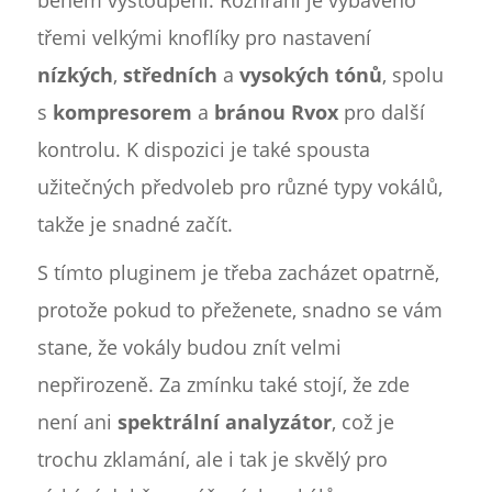
během vystoupení. Rozhraní je vybaveno
třemi velkými knoflíky pro nastavení
nízkých
,
středních
a
vysokých
tónů
, spolu
s
kompresorem
a
bránou
Rvox
pro další
kontrolu. K dispozici je také spousta
užitečných předvoleb pro různé typy vokálů,
takže je snadné začít.
S tímto pluginem je třeba zacházet opatrně,
protože pokud to přeženete, snadno se vám
stane, že vokály budou znít velmi
nepřirozeně. Za zmínku také stojí, že zde
není ani
spektrální analyzátor
, což je
trochu zklamání, ale i tak je skvělý pro