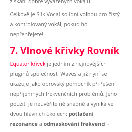
získání dobře vyvážených vokálů.
Celkově je Silk Vocal solidní volbou pro čistý
a kontrolovaný vokál, pokud ho
nepřehřejete!
7. Vlnové křivky Rovník
Equator křivek
je jedním z nejnovějších
pluginů společnosti Waves a již nyní se
ukazuje jako obrovský pomocník při řešení
nepříjemných frekvenčních problémů. Jeho
použití je neuvěřitelně snadné a vyniká ve
dvou hlavních úkolech:
potlačení
rezonance
a
odmaskování frekvencí
-