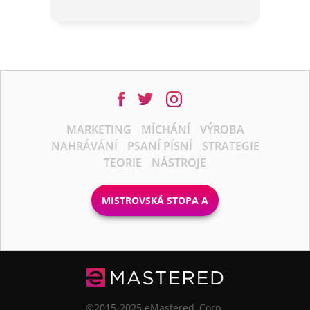
MARKETING
MÍCHÁNÍ
VÝROBA
NAHRÁVÁNÍ
PSANÍ PÍSNÍ
STRATEGIE
TEORIE
NÁSTROJE
MISTROVSKÁ STOPA A
©2015-2025 eMastered, Corp.