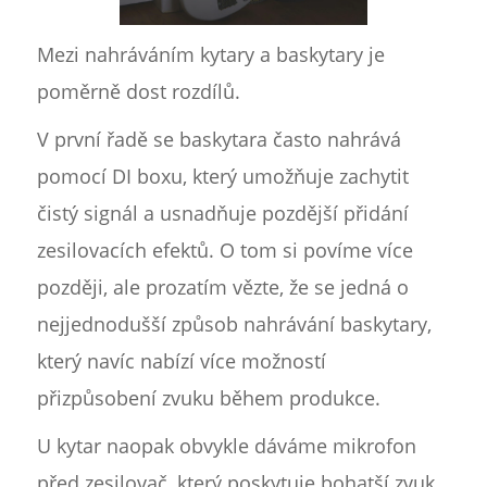
Mezi nahráváním kytary a baskytary je
poměrně dost rozdílů.
V první řadě se baskytara často nahrává
pomocí DI boxu, který umožňuje zachytit
čistý signál a usnadňuje pozdější přidání
zesilovacích efektů. O tom si povíme více
později, ale prozatím vězte, že se jedná o
nejjednodušší způsob nahrávání baskytary,
který navíc nabízí více možností
přizpůsobení zvuku během produkce.
U kytar naopak obvykle dáváme mikrofon
před zesilovač, který poskytuje bohatší zvuk