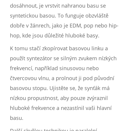
dosáhnout, je vrstvit nahranou basu se
syntetickou basou. To funguje obzvláště
dobře v žánrech, jako je EDM, pop nebo hip-
hop, kde jsou důležité hluboké basy.
K tomu stačí zkopírovat basovou linku a
použít syntezátor se silným zvukem nízkých
frekvencí, například sinusovou nebo
čtvercovou vlnu, a prolnout ji pod původní
basovou stopu. Ujistěte se, že synťák má
nízkou propustnost, aby pouze zvýraznil
hluboké frekvence a nezastínil vaši hlavní
basu.
Další skvělou technikou je paralelní