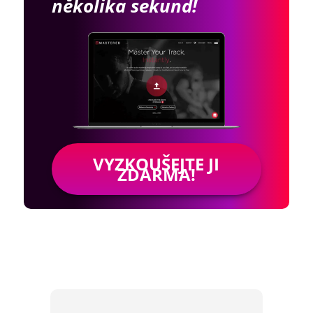
několika sekund!
VYZKOUŠEJTE JI
ZDARMA!