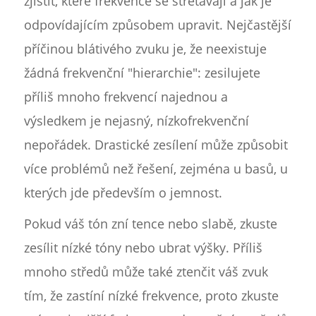
zjistit, které frekvence se střetávají a jak je
odpovídajícím způsobem upravit. Nejčastější
příčinou blátivého zvuku je, že neexistuje
žádná frekvenční "hierarchie": zesilujete
příliš mnoho frekvencí najednou a
výsledkem je nejasný, nízkofrekvenční
nepořádek. Drastické zesílení může způsobit
více problémů než řešení, zejména u basů, u
kterých jde především o jemnost.
Pokud váš tón zní tence nebo slabě, zkuste
zesílit nízké tóny nebo ubrat výšky. Příliš
mnoho středů může také ztenčit váš zvuk
tím, že zastíní nízké frekvence, proto zkuste