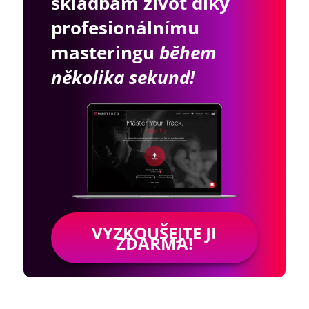
skladbám život díky
profesionálnímu
masteringu
během
několika sekund!
VYZKOUŠEJTE JI
ZDARMA!