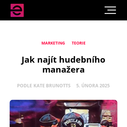
MARKETING
TEORIE
Jak najít hudebního
manažera
PODLE
KATE BRUNOTTS
5. ÚNORA 2025