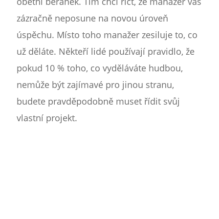
obětní beránek. Tím chci říct, že manažer vás
zázračně neposune na novou úroveň
úspěchu. Místo toho manažer zesiluje to, co
už děláte. Někteří lidé používají pravidlo, že
pokud 10 % toho, co vyděláváte hudbou,
nemůže být zajímavé pro jinou stranu,
budete pravděpodobně muset řídit svůj
vlastní projekt.