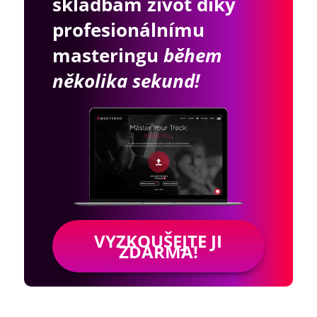
skladbám život díky
profesionálnímu
masteringu
během
několika sekund!
VYZKOUŠEJTE JI
ZDARMA!