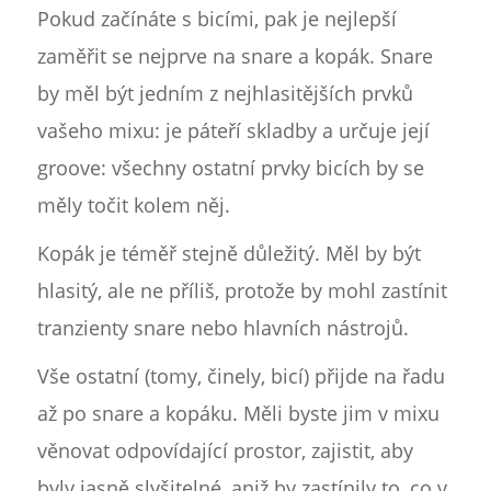
Pokud začínáte s bicími, pak je nejlepší
zaměřit se nejprve na snare a kopák. Snare
by měl být jedním z nejhlasitějších prvků
vašeho mixu: je páteří skladby a určuje její
groove: všechny ostatní prvky bicích by se
měly točit kolem něj.
Kopák je téměř stejně důležitý. Měl by být
hlasitý, ale ne příliš, protože by mohl zastínit
tranzienty snare nebo hlavních nástrojů.
Vše ostatní (tomy, činely, bicí) přijde na řadu
až po snare a kopáku. Měli byste jim v mixu
věnovat odpovídající prostor, zajistit, aby
byly jasně slyšitelné, aniž by zastínily to, co v