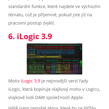
standardní funkce, které najdete ve výchozím
tématu, což je příjemné, pokud jste již na
pracovní postup zvyklí.
6. iLogic 3.9
Motiv
iLogic 3.9
je nejnovější verzí řady
iLogic, která kopíruje vlajkový motiv v Logicu,
vlajkové lodi DAW společnosti Apple.
Ještě jsem nenašel téma, které by se blížilo