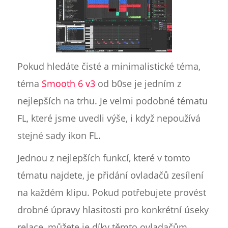
Pokud hledáte čisté a minimalistické téma,
téma
Smooth 6 v3
od b0se je jedním z
nejlepších na trhu. Je velmi podobné tématu
FL, které jsme uvedli výše, i když nepoužívá
stejné sady ikon FL.
Jednou z nejlepších funkcí, které v tomto
tématu najdete, je přidání ovladačů zesílení
na každém klipu. Pokud potřebujete provést
drobné úpravy hlasitosti pro konkrétní úseky
relace, můžete je díky těmto ovladačům