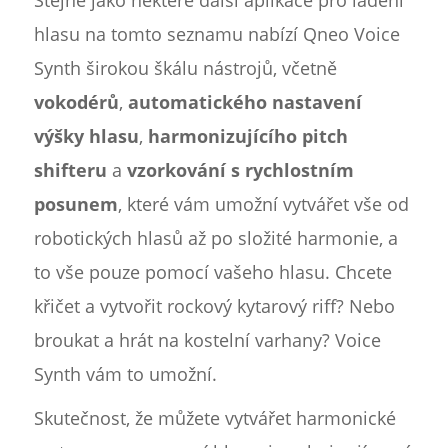
Stejně jako některé další aplikace pro ladění
hlasu na tomto seznamu nabízí Qneo Voice
Synth širokou škálu nástrojů, včetně
vokodérů
,
automatického nastavení
výšky hlasu
,
harmonizujícího pitch
shifteru
a
vzorkování s rychlostním
posunem
, které vám umožní vytvářet vše od
robotických hlasů až po složité harmonie, a
to vše pouze pomocí vašeho hlasu. Chcete
křičet a vytvořit rockový kytarový riff? Nebo
broukat a hrát na kostelní varhany? Voice
Synth vám to umožní.
Skutečnost, že můžete vytvářet harmonické