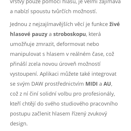
vrstvy pouze pomocí hlasu, je velmi zajímavá
a nabízí spoustu tvůrčích možností.
Jednou z nejzajímavějších věcí je funkce
živé
hlasové pauzy
a
stroboskopu
, která
umožňuje zmrazit, deformovat nebo
manipulovat s hlasem v reálném čase, což
přináší zcela novou úroveň možností
vystoupení. Aplikaci můžete také integrovat
se svým DAW prostřednictvím
MIDI
a
AU
,
což z ní činí solidní volbu pro profesionály,
kteří chtějí do svého studiového pracovního
postupu začlenit hlasem řízený zvukový
design.