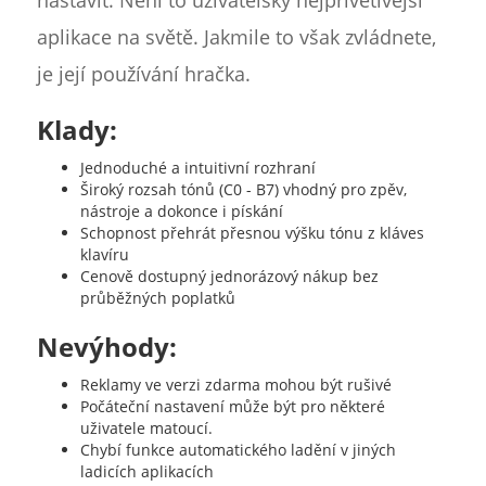
nastavit. Není to uživatelsky nejpřívětivější
aplikace na světě. Jakmile to však zvládnete,
je její používání hračka.
Klady:
Jednoduché a intuitivní rozhraní
Široký rozsah tónů (C0 - B7) vhodný pro zpěv,
nástroje a dokonce i pískání
Schopnost přehrát přesnou výšku tónu z kláves
klavíru
Cenově dostupný jednorázový nákup bez
průběžných poplatků
Nevýhody:
Reklamy ve verzi zdarma mohou být rušivé
Počáteční nastavení může být pro některé
uživatele matoucí.
Chybí funkce automatického ladění v jiných
ladicích aplikacích