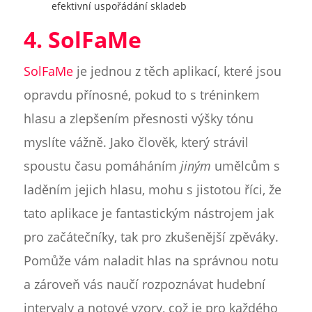
efektivní uspořádání skladeb
4. SolFaMe
SolFaMe
je jednou z těch aplikací, které jsou
opravdu přínosné, pokud to s tréninkem
hlasu a zlepšením přesnosti výšky tónu
myslíte vážně. Jako člověk, který strávil
spoustu času pomáháním
jiným
umělcům s
laděním jejich hlasu, mohu s jistotou říci, že
tato aplikace je fantastickým nástrojem jak
pro začátečníky, tak pro zkušenější zpěváky.
Pomůže vám naladit hlas na správnou notu
a zároveň vás naučí rozpoznávat hudební
intervaly a notové vzory, což je pro každého