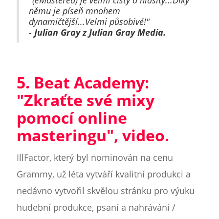
"(eMastered) je velmi čistý a hlasitý...Díky
němu je píseň mnohem
dynamičtější...Velmi působivé!"
- Julian Gray z Julian Gray Media.
5. Beat Academy:
"Zkraťte své mixy
pomocí online
masteringu", video.
IllFactor, který byl nominován na cenu
Grammy, už léta vytváří kvalitní produkci a
nedávno vytvořil skvělou stránku pro výuku
hudební produkce, psaní a nahrávání /