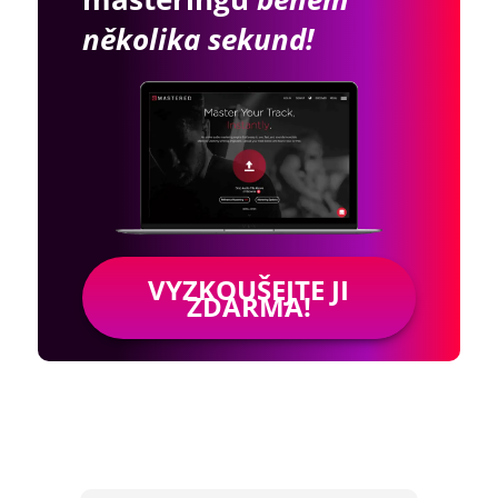
několika sekund!
VYZKOUŠEJTE JI
ZDARMA!