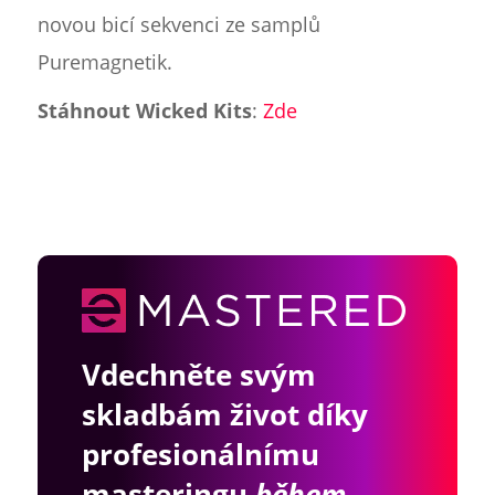
novou bicí sekvenci ze samplů
Puremagnetik.
Stáhnout Wicked Kits
:
Zde
Vdechněte svým
skladbám život díky
profesionálnímu
masteringu
během