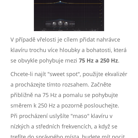
V případě vřelosti je cílem přidat nahrávce
klavíru trochu více hloubky a bohatosti, která
se obvykle pohybuje mezi
75 Hz a 250 Hz
.
Chcete-li najít "sweet spot", použijte ekvalizér
a procházejte tímto rozsahem. Začněte
přibližně na 75 Hz a pomalu se pohybujte
směrem k 250 Hz a pozorně poslouchejte.
Při procházení uslyšíte "maso" klavíru v
nízkých a středních frekvencích, a když se
trefíte do správného místa, budete mít pocit,