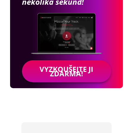
několika sekund!
VYZKOUŠEJTE JI
ZDARMA!