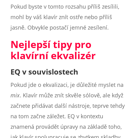
Pokud byste v tomto rozsahu příliš zesílili,
mohl by váš klavír znít ostře nebo příliš
jasně. Obvykle postačí jemné zesílení.
Nejlepší tipy pro
klavírní ekvalizér
EQ v souvislostech
Pokud jde o ekvalizaci, je důležité myslet na
mix
. Klavír může znít skvěle sólově, ale když
začnete přidávat další nástroje, teprve tehdy
na tom začne záležet. EQ v kontextu
znamená provádět úpravy na základě toho,
jak klavír spolupracuje se zbytkem skladby,