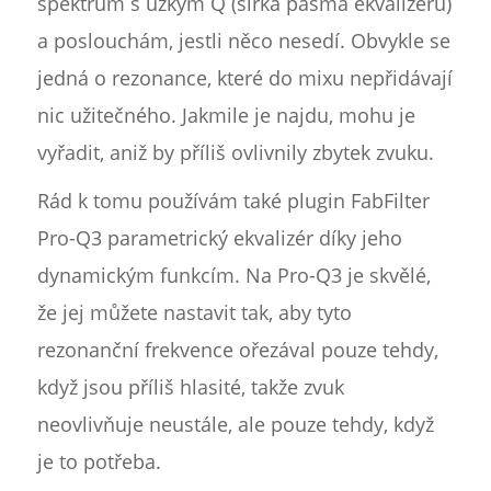
spektrum s úzkým Q (šířka pásma ekvalizéru)
a poslouchám, jestli něco nesedí. Obvykle se
jedná o rezonance, které do mixu nepřidávají
nic užitečného. Jakmile je najdu, mohu je
vyřadit, aniž by příliš ovlivnily zbytek zvuku.
Rád k tomu používám také plugin FabFilter
Pro-Q3 parametrický ekvalizér díky jeho
dynamickým funkcím. Na Pro-Q3 je skvělé,
že jej můžete nastavit tak, aby tyto
rezonanční frekvence ořezával pouze tehdy,
když jsou příliš hlasité, takže zvuk
neovlivňuje neustále, ale pouze tehdy, když
je to potřeba.