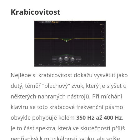
Krabicovitost
Nejlépe si krabicovitost dokážu vysvětlit jako
dutý, téměř "plechový" zvuk, který je slyšet u
některých nahraných nástrojů. Při míchání
klavíru se toto krabicové frekvenční pásmo
obvykle pohybuje kolem
350 Hz až 400 Hz.
Je to část spektra, která ve skutečnosti příliš
nepřispívá k muzikálnosti zvuku, ale spíše