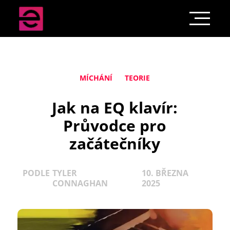
MÍCHÁNÍ
TEORIE
Jak na EQ klavír:
Průvodce pro
začátečníky
PODLE
TYLER
10. BŘEZNA
CONNAGHAN
2025