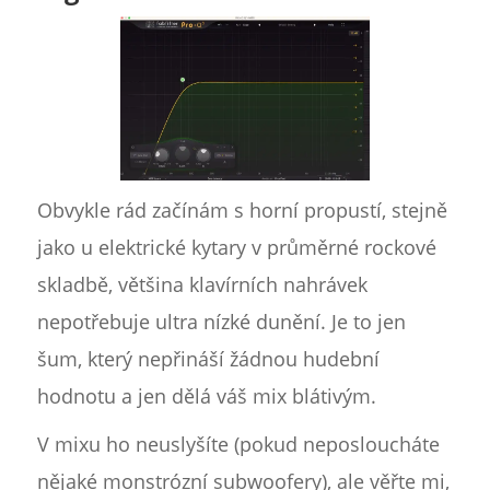
Obvykle rád začínám s horní propustí, stejně
jako u elektrické kytary v průměrné rockové
skladbě, většina klavírních nahrávek
nepotřebuje ultra nízké dunění. Je to jen
šum, který nepřináší žádnou hudební
hodnotu a jen dělá váš mix blátivým.
V mixu ho neuslyšíte (pokud neposloucháte
nějaké monstrózní subwoofery), ale věřte mi,