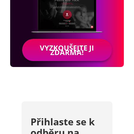
VYZKOUŠEJTE JI
ZDARMA!
Přihlaste se k
odběru na