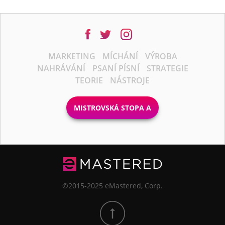
MARKETING
MÍCHÁNÍ
VÝROBA
NAHRÁVÁNÍ
PSANÍ PÍSNÍ
STRATEGIE
TEORIE
NÁSTROJE
MISTROVSKÁ STOPA A
©2015-2025 eMastered, Corp.