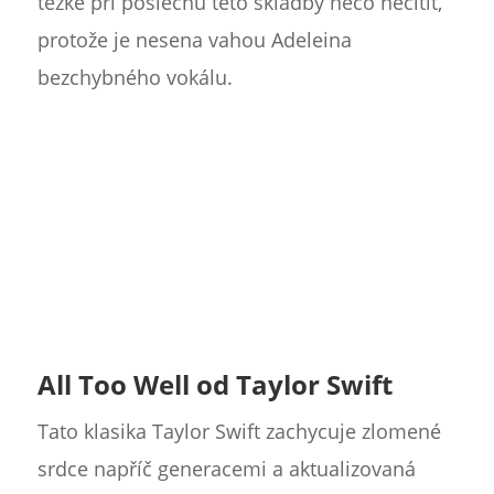
těžké při poslechu této skladby něco necítit,
protože je nesena vahou Adeleina
bezchybného vokálu.
All Too Well od Taylor Swift
Tato klasika Taylor Swift zachycuje zlomené
srdce napříč generacemi a aktualizovaná