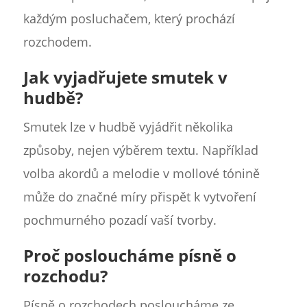
každým posluchačem, který prochází
rozchodem.
Jak vyjadřujete smutek v
hudbě?
Smutek lze v hudbě vyjádřit několika
způsoby, nejen výběrem textu. Například
volba akordů a melodie v mollové tónině
může do značné míry přispět k vytvoření
pochmurného pozadí vaší tvorby.
Proč posloucháme písně o
rozchodu?
Písně o rozchodech posloucháme ze