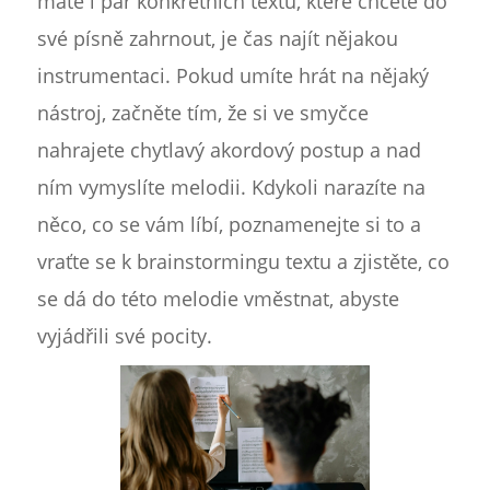
máte i pár konkrétních textů, které chcete do
své písně zahrnout, je čas najít nějakou
instrumentaci. Pokud umíte hrát na nějaký
nástroj, začněte tím, že si ve smyčce
nahrajete chytlavý akordový postup a nad
ním vymyslíte melodii. Kdykoli narazíte na
něco, co se vám líbí, poznamenejte si to a
vraťte se k brainstormingu textu a zjistěte, co
se dá do této melodie vměstnat, abyste
vyjádřili své pocity.