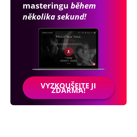
masteringu
během
několika sekund!
VYZKOUŠEJTE JI
ZDARMA!