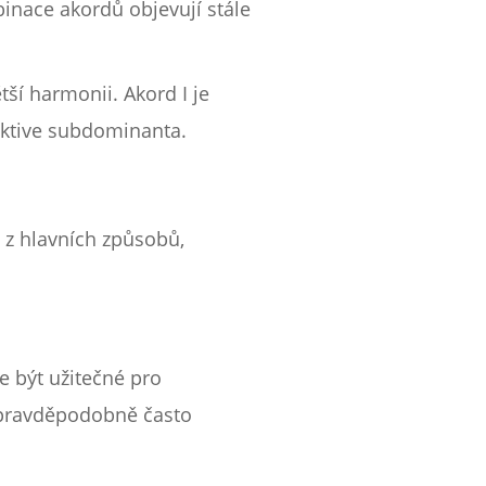
binace akordů objevují stále
tší harmonii. Akord I je
ektive subdominanta.
 z hlavních způsobů,
e být užitečné pro
m pravděpodobně často