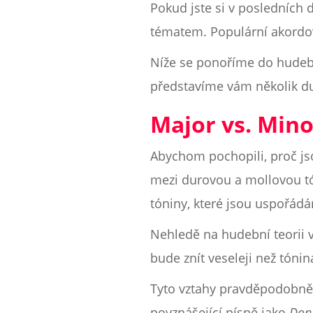
Pokud jste si v posledních d
tématem. Populární akordov
Níže se ponoříme do hudební
představíme vám několik dur
Major vs. Minor
Abychom pochopili, proč jso
mezi durovou a mollovou tó
tóniny, které jsou uspořádá
Nehledě na hudební teorii v
bude znít veseleji než tóni
Tyto vztahy pravděpodobně c
povznášející písně jako
Don'