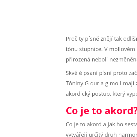
Proč ty písně znějí tak odli
tónu stupnice. V mollovém a
přirozená neboli nezměněn
Skvělé psaní písní proto za
Tóniny G dur a g moll mají 
akordický postup, který vypo
Co je to akord
Co je to akord a jak ho ses
vytvářejí určitý druh harmon