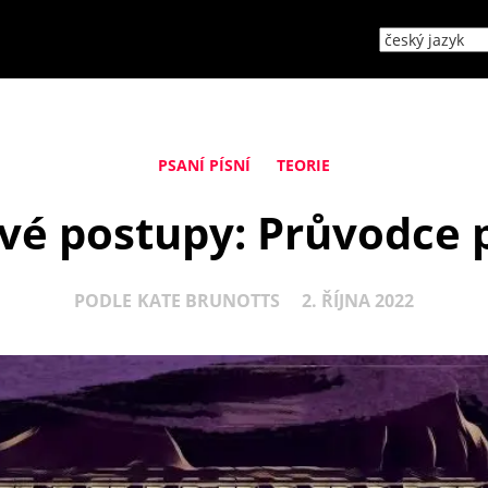
PSANÍ PÍSNÍ
TEORIE
é postupy: Průvodce 
PODLE
KATE BRUNOTTS
2. ŘÍJNA 2022