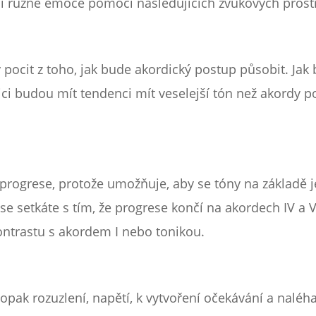
í různé emoce pomocí následujících zvukových prost
pocit z toho, jak bude akordický postup působit. Jak
ci budou mít tendenci mít veselejší tón než akordy 
progrese, protože umožňuje, aby se tóny na základě je
se setkáte s tím, že progrese končí na akordech IV a V
kontrastu s akordem I nebo tonikou.
opak rozuzlení, napětí, k vytvoření očekávání a naléh