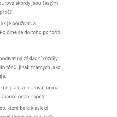
e durové akordy jsou častým
 proč?
ak je používat, a
 Pojďme se do toho ponořit!
podívat na základní rozdíly
in tónů, jinak známých jako
je.
cně platí, že durová tónina
isonance nebo napětí.
eo, které bere klasické
urové tóniny do mollové: