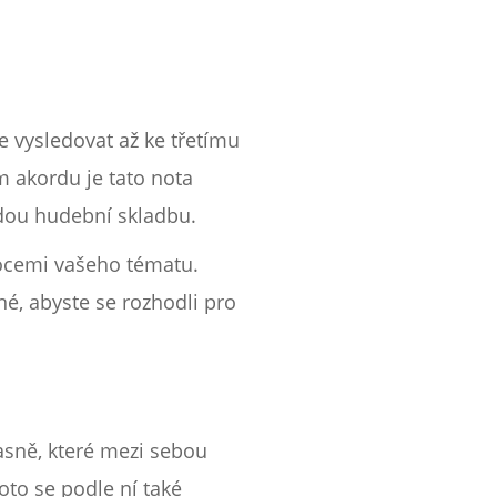
ze vysledovat až ke třetímu
m akordu je tato nota
dou hudební skladbu.
mocemi vašeho tématu.
né, abyste se rozhodli pro
časně, které mezi sebou
roto se podle ní také