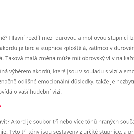
šně? Hlavní rozdíl mezi durovou a mollovou stupnicí l
kordu je tercie stupnice zploštělá, zatímco v durové
á. Taková malá změna může mít obrovský vliv na kaž
číná výběrem akordů, které jsou v souladu s vizí a e
značně odlišné emocionální důsledky, takže je nezbyt
vídá o vaší hudební vizi.
?
tavit? Akord je soubor tří nebo více tónů hraných sou
ie. Tyto tři tóny jsou sestaveny z určité stupnice, a p