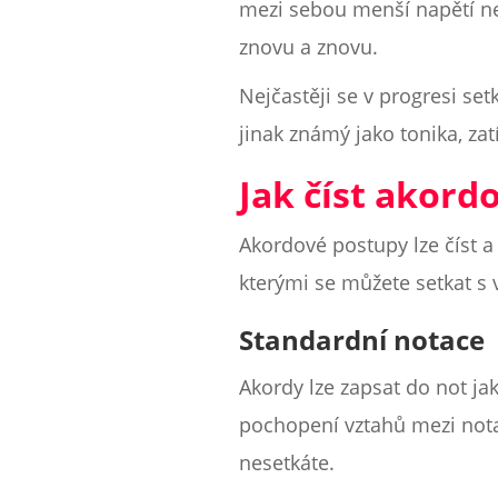
mezi sebou menší napětí než
znovu a znovu.
Nejčastěji se v progresi set
jinak známý jako tonika, z
Jak číst akord
Akordové postupy lze číst a
kterými se můžete setkat s
Standardní notace
Akordy lze zapsat do not ja
pochopení vztahů mezi nota
nesetkáte.