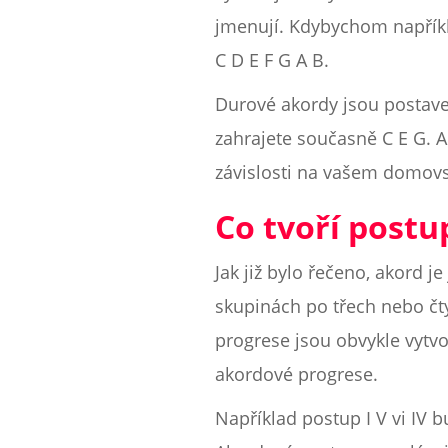
jmenují. Kdybychom napříkla
C D E F G A B.
Durové akordy jsou postave
zahrajete současně C E G. A
závislosti na vašem domovs
Co tvoří postu
Jak již bylo řečeno, akord 
skupinách po třech nebo čty
progrese jsou obvykle vytv
akordové progrese.
Například postup I V vi IV b