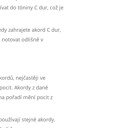
vat do tóniny C dur, což je
dy zahrajete akord C dur,
 notovat odlišně v
ordů, nejčastěji ve
pocit. Akordy z dané
a pořadí mění pocit z
používají stejné akordy.