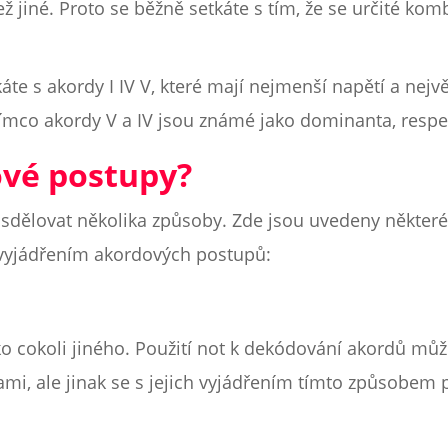
 jiné. Proto se běžně setkáte s tím, že se určité kom
káte s akordy I IV V, které mají nejmenší napětí a nejvě
atímco akordy V a IV jsou známé jako dominanta, resp
ové postupy?
 sdělovat několika způsoby. Zde jsou uvedeny některé
 vyjádřením akordových postupů:
ko cokoli jiného. Použití not k dekódování akordů můž
mi, ale jinak se s jejich vyjádřením tímto způsobe