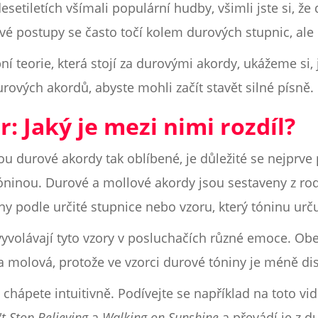
esetiletích všímali populární hudby, všimli jste si, ž
é postupy se často točí kolem durových stupnic, ale
 teorie, která stojí za durovými akordy, ukážeme si, j
ových akordů, abyste mohli začít stavět silné písně.
: Jaký je mezi nimi rozdíl?
u durové akordy tak oblíbené, je důležité se nejprve 
ninou. Durové a mollové akordy jsou sestaveny z rod
ny podle určité stupnice nebo vzoru, který tóninu urču
yvolávají tyto vzory v posluchačích různé emoce. Obe
na molová, protože ve vzorci durové tóniny je méně d
hápete intuitivně. Podívejte se například na toto vid
t Stop Believing
a
Walking on Sunshine
a převádí je z d