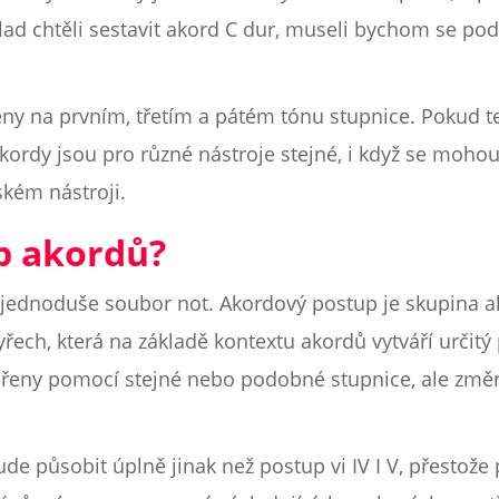
d chtěli sestavit akord C dur, museli bychom se podí
ny na prvním, třetím a pátém tónu stupnice. Pokud te
kordy jsou pro různé nástroje stejné, i když se mohou
kém nástroji.
p akordů?
je jednoduše soubor not. Akordový postup je skupina ak
řech, která na základě kontextu akordů vytváří určitý 
ořeny pomocí stejné nebo podobné stupnice, ale změn
ude působit úplně jinak než postup vi IV I V, přestože 