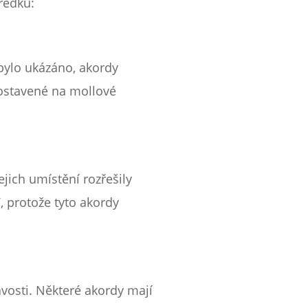
ředků:
 bylo ukázáno, akordy
postavené na mollové
jich umístění rozřešily
, protože tyto akordy
avosti. Některé akordy mají