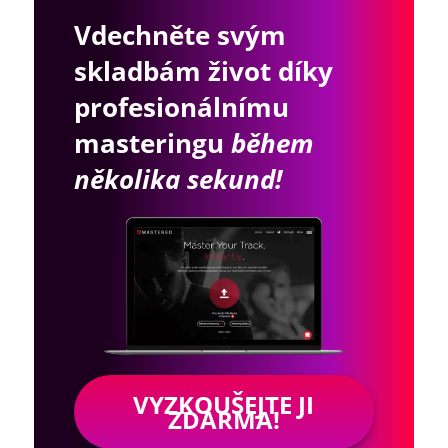
Vdechněte svým
skladbám život díky
profesionálnímu
masteringu
během
několika sekund!
VYZKOUŠEJTE JI
ZDARMA!