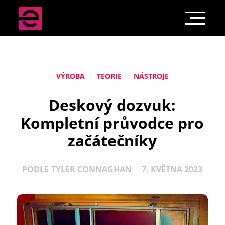
VÝROBA
TEORIE
NÁSTROJE
Deskový dozvuk:
Kompletní průvodce pro
začátečníky
PODLE
TYLER CONNAGHAN
7. KVĚTNA 2023