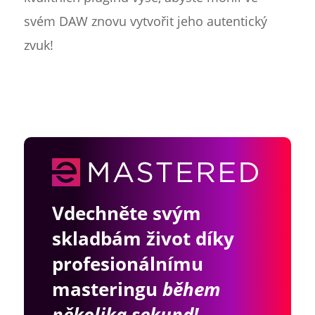
svém DAW znovu vytvořit jeho autentický
zvuk!
Vdechněte svým
skladbám život díky
profesionálnímu
masteringu
během
několika sekund!