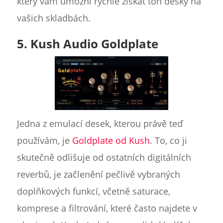
který vám umožní rychle získat tón desky na
vašich skladbách.
5. Kush Audio Goldplate
Jedna z emulací desek, kterou právě teď
používám, je
Goldplate od Kush
. To, co ji
skutečně odlišuje od ostatních digitálních
reverbů, je začlenění pečlivě vybraných
doplňkových funkcí, včetně saturace,
komprese a filtrování, které často najdete v