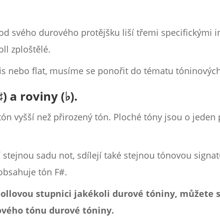
d svého durového protějšku liší třemi specifickými int
ll zploštělé.
is nebo flat, musíme se ponořit do tématu tóninových
) a roviny (♭).
tón vyšší než přirozený tón. Ploché tóny jsou o jeden 
jí stejnou sadu not, sdílejí také stejnou tónovou sign
, obsahuje tón F#.
 mollovou stupnici jakékoli durové tóniny, můžete
ového tónu durové tóniny.