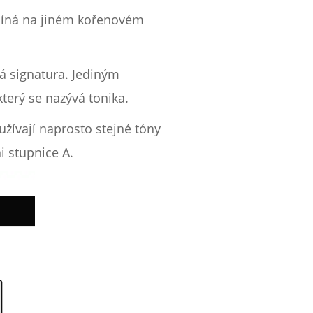
začíná na jiném kořenovém
vá signatura. Jediným
který se nazývá tonika.
užívají naprosto stejné tóny
ni stupnice A.