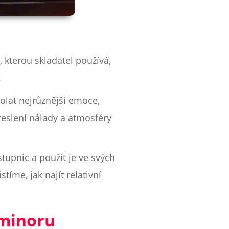
, kterou skladatel používá,
.
olat nejrůznější emoce,
reslení nálady a atmosféry
stupnic a použít je ve svých
íme, jak najít relativní
 minoru