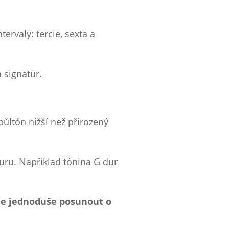
ervaly: tercie, sexta a
 signatur.
půltón nižší než přirozený
aturu. Například tónina G dur
 se jednoduše posunout o