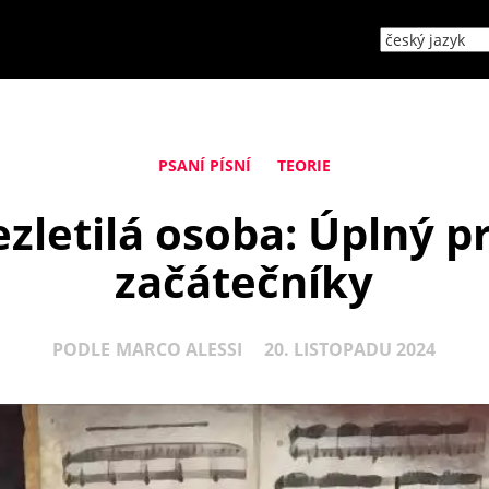
PSANÍ PÍSNÍ
TEORIE
zletilá osoba: Úplný 
začátečníky
PODLE
MARCO ALESSI
20. LISTOPADU 2024