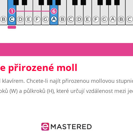
e přirozené moll
d klavírem. Chcete-li najít přirozenou mollovou stupni
roků (W) a půlkroků (H), které určují vzdálenost mezi