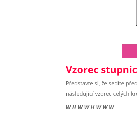
Vzorec stupnic
Představte si, že sedíte pře
následující vzorec celých k
W H W W H W W W