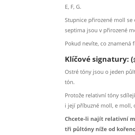
E, F, G.
Stupnice přirozené moll se o
septima jsou v přirozené mo
Pokud nevíte, co znamená f
Klíčové signatury: (♯
Ostré tóny jsou o jeden půl
tón.
Protože relativní tóny sdíle
i její příbuzné moll, e moll
Chcete-li najít relativní
tři půltóny níže od kořen