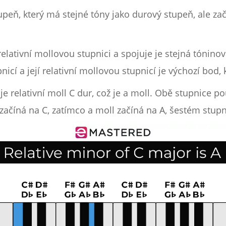
tupeň, který má stejné tóny jako durový stupeň, ale 
lativní mollovou stupnici a spojuje je stejná tónino
cí a její relativní mollovou stupnicí je výchozí bod, 
 relativní moll C dur, což je a moll. Obě stupnice po
dur začíná na C, zatímco a moll začíná na A, šestém stup