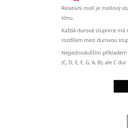
Relativní moll je mollový s
tónu.
Každá durová stupnice má re
rozdílem mezi durovou stupni
Nejjednodušším příkladem je
(C, D, E, F, G, A, B), ale C 