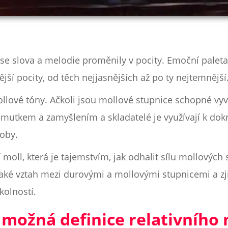
y se slova a melodie proměnily v pocity. Emoční paleta
jší pocity, od těch nejjasnějších až po ty nejtemnější
llové tóny. Ačkoli jsou mollové stupnice schopné vyv
smutkem a zamyšlením a skladatelé je využívají k dok
oby.
moll, která je tajemstvím, jak odhalit sílu mollových 
ké vztah mezi durovými a mollovými stupnicemi a zjist
kolností.
 možná definice relativního