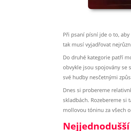
Při psaní písní jde o to, ab
tak musí vyjadřovat nejrůzně
Do druhé kategorie patří mo
obvykle jsou spojovány se 
své hudby nesčetnými způs
Dnes si probereme relativní 
skladbách. Rozebereme si ta
mollovou tóninu za všech o
Nejjednodušší