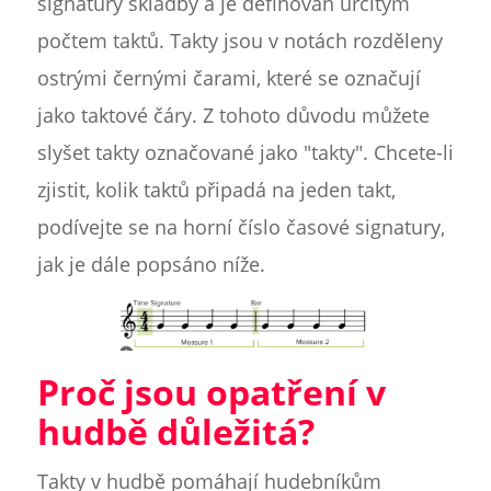
signatury skladby a je definován určitým
počtem taktů. Takty jsou v notách rozděleny
ostrými černými čarami, které se označují
jako taktové čáry. Z tohoto důvodu můžete
slyšet takty označované jako "takty". Chcete-li
zjistit, kolik taktů připadá na jeden takt,
podívejte se na horní číslo časové signatury,
jak je dále popsáno níže.
Proč jsou opatření v
hudbě důležitá?
Takty v hudbě pomáhají hudebníkům