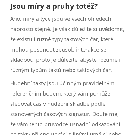
Jsou míry a pruhy totéž?
Ano, míry a tyče jsou ve všech ohledech
naprosto stejné. Je však důležité si uvědomit,
že existují různé typy taktových čar, které
mohou posunout způsob interakce se
skladbou, proto je důležité, abyste rozuměli
různým typům taktů nebo taktových čar.
Hudební takty jsou účinným pravidelným
referenčním bodem, který vám pomůže
sledovat čas v hudební skladbě podle
stanovených časových signatur. Doufejme,
že vám tento průvodce usnadní odkazování
na takty při spolupráci s jinými umělci nebo