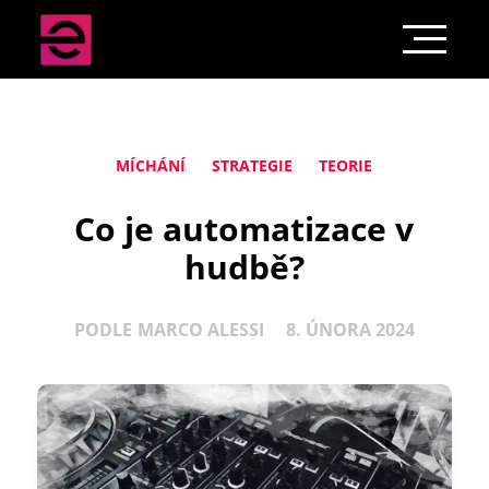
MÍCHÁNÍ
STRATEGIE
TEORIE
Co je automatizace v
hudbě?
PODLE
MARCO ALESSI
8. ÚNORA 2024