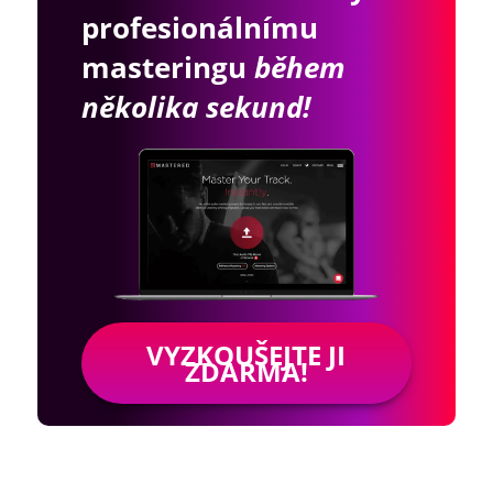
profesionálnímu
masteringu
během
několika sekund!
VYZKOUŠEJTE JI
ZDARMA!