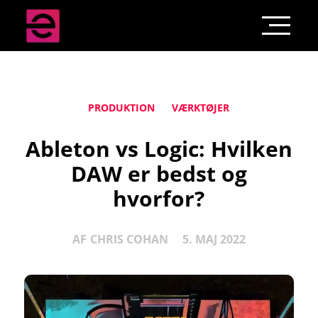
PRODUKTION
VÆRKTØJER
Ableton vs Logic: Hvilken
DAW er bedst og
hvorfor?
AF
CHRIS COHAN
5. MAJ 2022