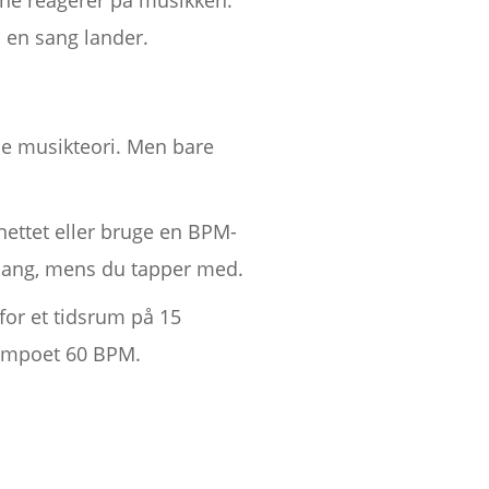
rne reagerer på musikken.
 en sang lander.
ule musikteori. Men bare
nettet eller bruge en BPM-
n sang, mens du tapper med.
for et tidsrum på 15
 tempoet 60 BPM.