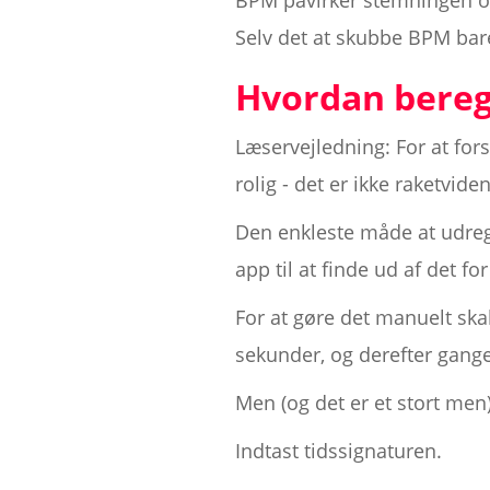
BPM påvirker stemningen og
Selv det at skubbe BPM bare
Hvordan bere
Læservejledning: For at for
rolig - det er ikke raketvide
Den enkleste måde at udreg
app til at finde ud af det 
For at gøre det manuelt skal
sekunder, og derefter gange
Men (og det er et stort men)
Indtast tidssignaturen.