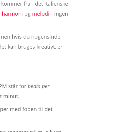
' kommer fra - det italienske
,
harmoni
og
melodi
- ingen
, men hvis du nogensinde
det kan bruges kreativt, er
PM står for
beats per
t minut.
pper med foden til det