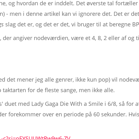
, og hvordan de er inddelt. Det øverste tal fortæller
 - men i denne artikel kan vi ignorere det. Det er det 
gs
slag det er, og det er det, vi bruger til at beregne 
, der angiver nodeværdien, være et 4, 8, 2 eller af og ti
 det mener jeg alle genrer, ikke kun pop) vil nodev
o taktarten for de fleste sange, men ikke alle.
' duet med Lady Gaga Die With a Smile i 6/8, så for
 der forekommer over en periode på 60 sekunder. Hvis 
wL-c?si=oEYSUUWtRw9w6-ZV