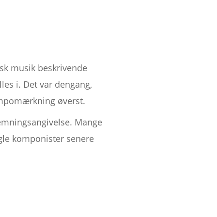
sisk musik beskrivende
lles i. Det var dengang,
empomærkning øverst.
temningsangivelse. Mange
gle komponister senere