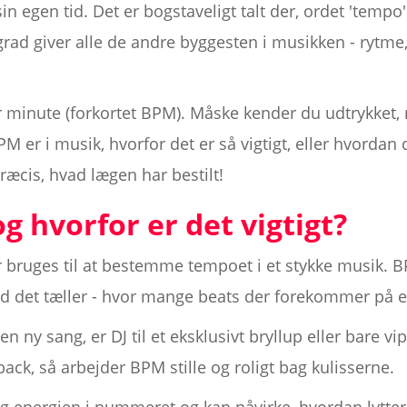
in egen tid. Det er bogstaveligt talt der, ordet 'tempo
ygrad giver alle de andre byggesten i musikken - rytme
er minute (forkortet BPM). Måske kender du udtrykket
M er i musik, hvorfor det er så vigtigt, eller hvordan 
ræcis, hvad lægen har bestilt!
g hvorfor er det vigtigt?
bruges til at bestemme tempoet i et stykke musik. B
vad det tæller - hvor mange beats der forekommer på e
ny sang, er DJ til et eksklusivt bryllup eller bare vi
ck, så arbejder BPM stille og roligt bag kulisserne.