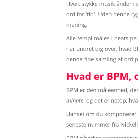
Hvert stykke musik ånder i s
ord for 'tid'. Uden denne r
mening.
Alle tempi måles i beats p
har undret dig over, hvad BP
denne fine samling af ord p
Hvad er BPM, o
BPM er den måleenhed, der 
minute
, og det er netop, h
Uanset om du komponerer en 
seneste nummer fra Nickelba