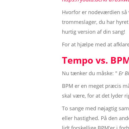
Hvorfor er nodeværdien så 
trommeslager, du har hyret 
hurtig version af din sang!
For at hjælpe med at afklar
Tempo vs. BP
Nu tænker du måske: "
Er B
BPM er en meget præcis må
skal være, for at det lyder ri
To sange med nøjagtig samm
eller hastighed. På den an
lidt forskellige BPM'er i for