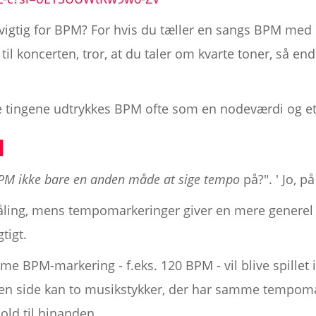
vigtig for BPM? For hvis du tæller en sangs BPM med 
til koncerten, tror, at du taler om kvarte toner, så e
e tingene udtrykkes BPM ofte som en nodeværdi og et 
M
PM ikke bare en anden måde at sige tempo
på?". ' Jo, 
ling, mens tempomarkeringer giver en mere generel
gtigt.
e BPM-markering - f.eks. 120 BPM - vil blive spille
den side kan to musikstykker, der har samme tempomæ
hold til hinanden.