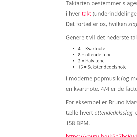
Taktarten bestemmer slagene
i hver
takt
(underinddelingen)
Det fortæller os, hvilken
sla
Generelt vil det nederste tal
4 = Kvartnote
8 = ottende tone
2 = Halv tone
16 = Sekstendedelsnote
I moderne popmusik (og med
en kvartnote. 4/4 er de fact
For eksempel er Bruno Mars
tælle hvert
ottendedelsslag
,
158 BPM.
https://youtu.be/kPa7bsK