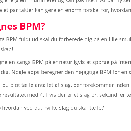
 energien i nummeret og kan påvirke, hvordan lytte
 et par takter kan gøre en enorm forskel for, hvordan
gnes BPM?
stå BPM fuldt ud skal du forberede dig på en lille sm
nskab!
ne en sangs BPM på er naturligvis at spørge på inter
for dig. Nogle apps beregner den nøjagtige BPM for e
 du blot tælle antallet af slag, der forekommer inden 
 resultatet med 4. Hvis der er et slag pr. sekund, er
 hvordan ved du, hvilke slag du skal tælle?