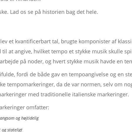
ke. Lad os se på historien bag det hele.
lev et kvantificerbart tal, brugte komponister af klas
 til at angive, hvilket tempo et stykke musik skulle spi
arbejde på noder, og hvert stykke musik havde en t
ifulde, fordi de både gav en tempoangivelse og en s
ske tempomarkeringer, da de var normen, selv om no
keringer med traditionelle italienske markeringer.
rkeringer omfatter:
langsom og højtidelig
 og stateligt