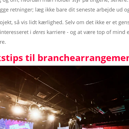
egge retninger; læg ikke bare dit seneste arbejde ud o
jekt, så vis lidt kærlighed. Selv om det ikke er et gens
 interesseret i
deres
karriere - og at være top of mind er
re.
kstips til branchearrangeme