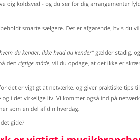
ve dig koldsved - og du ser for dig arrangementer fyl
beholdt smarte sælgere. Det er afgørende, hvis du vil
 hvem du kender, ikke hvad du kender"
gælder stadig, og 
 på den
rigtige måde
, vil du opdage, at det ikke er sk
r det er vigtigt at netværke, og giver praktiske tips ti
g i det virkelige liv. Vi kommer også ind på netværk
ner som en del af din hverdag.
edet gide?
k er vigtigt i musikbranche