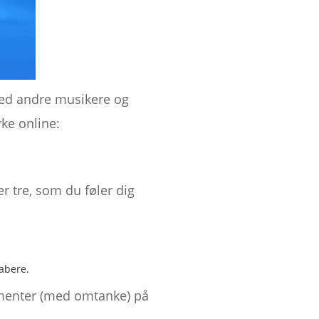
ed andre musikere og
ke online:
er tre, som du føler dig
kabere.
enter (med omtanke) på