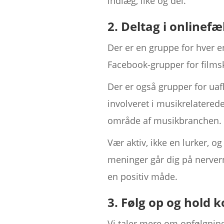
indlæg, like og del.
2. Deltag i onlinef
Der er en gruppe for hver e
Facebook-grupper for filmsk
Der er også grupper for ua
involveret i musikrelatered
område af musikbranchen.
Vær aktiv, ikke en lurker, o
meninger går dig på nervern
en positiv måde.
3. Følg op og hold 
Vi taler mere om opfølgning