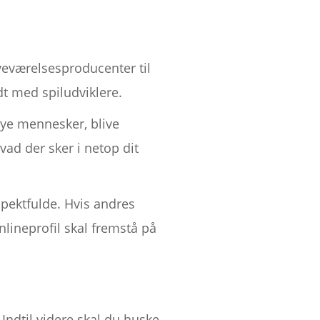
veværelsesproducenter til
dt med spiludviklere.
ye mennesker, blive
vad der sker i netop dit
espektfulde. Hvis andres
nlineprofil skal fremstå på
ndtil videre skal du huske,