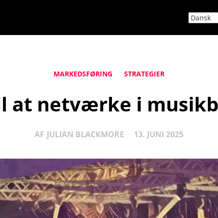
MARKEDSFØRING
STRATEGIER
til at netværke i musi
AF
JULIAN BLACKMORE
13. JUNI 2025