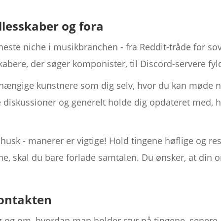
ællesskaber og fora
neste niche i musikbranchen - fra Reddit-tråde for so
abere, der søger komponister, til Discord-servere fyl
fhængige kunstnere som dig selv, hvor du kan møde n
e diskussioner og generelt holde dig opdateret med, h
g husk - manerer er vigtige! Hold tingene høflige og r
e, skal du bare forlade samtalen. Du ønsker, at din o
kontakten
 og om, hvordan man holder styr på tingene, senere. I