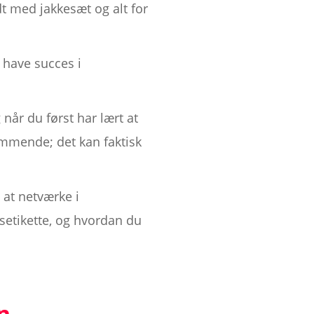
dt med jakkesæt og alt for
 have succes i
når du først har lært at
ræmmende; det kan faktisk
l at netværke i
setikette, og hvordan du
n