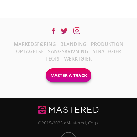
MARKEDSFØRING
BLANDING
PRODUKTION
OPTAGELSE
SANGSKRIVNING
STRATEGIER
TEORI
VÆRKTØJER
MASTER A TRACK
©2015-2025 eMastered, Corp.