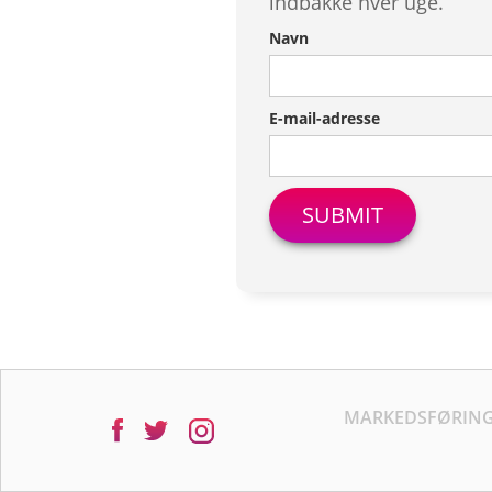
indbakke hver uge.
Navn
E-mail-adresse
MARKEDSFØRIN