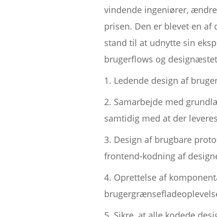
vindende ingeniører, ændrer
prisen. Den er blevet en af 
stand til at udnytte sin eks
brugerflows og designæstetik
1. Ledende design af bruge
2. Samarbejde med grundlæg
samtidig med at der leveres
3. Design af brugbare proto
frontend-kodning af design
4. Oprettelse af komponent
brugergrænsefladeoplevels
5. Sikre, at alle kodede des