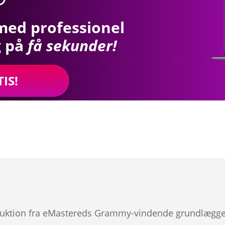
 med professionel
g på
få sekunder!
IS!
roduktion fra eMastereds Grammy-vindende grundlæggere