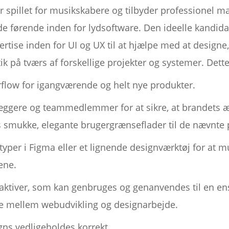
 spillet for musikskabere og tilbyder professionel mas
de førende inden for lydsoftware. Den ideelle kandidat t
pertise inden for UI og UX til at hjælpe med at desig
 på tværs af forskellige projekter og systemer. Dette
rflow for igangværende og helt nye produkter.
gere og teammedlemmer for at sikre, at brandets æs
 smukke, elegante brugergrænseflader til de nævnte p
typer i Figma eller et lignende designværktøj for at 
ene.
aktiver, som kan genbruges og genanvendes til en en
e mellem webudvikling og designarbejde.
igns vedligeholdes korrekt.