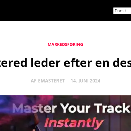
MARKEDSFØRING
ered leder efter en des
AF
EMASTERET
14. JUNI 2024