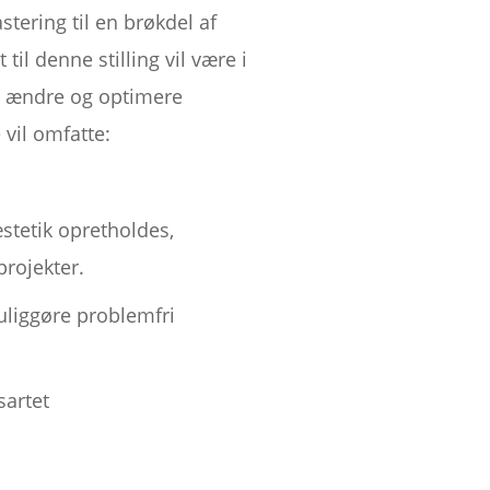
tering til en brøkdel af
il denne stilling vil være i
ne, ændre og optimere
 vil omfatte:
tetik opretholdes,
rojekter.
muliggøre problemfri
sartet