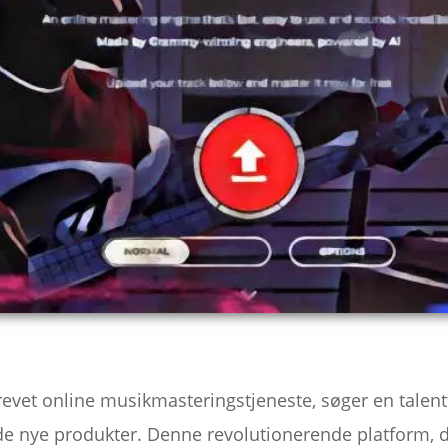
evet online musikmasteringstjeneste, søger en talentf
 nye produkter. Denne revolutionerende platform, d