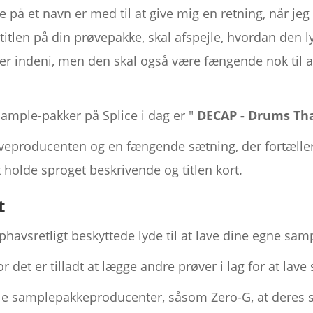
nde på et navn er med til at give mig en retning, når je
 titlen på din prøvepakke, skal afspejle, hvordan den ly
er indeni, men den skal også være fængende nok til at 
ample-pakker på Splice i dag er "
DECAP - Drums Th
røveproducenten og en fængende sætning, der fortælle
t holde sproget beskrivende og titlen kort.
t
havsretligt beskyttede lyde til at lave dine egne sam
r det er tilladt at lægge andre prøver i lag for at lave
ogle samplepakkeproducenter, såsom Zero-G, at deres s