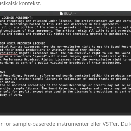
sikalsk kontekst.
 for sample-baserede instrumenter eller VST'er. Du k