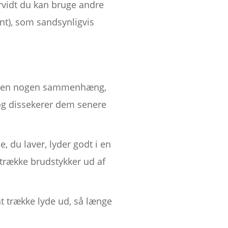
orvidt du kan bruge andre
nt), som sandsynligvis
s uden nogen sammenhæng,
 og dissekerer dem senere
, du laver, lyder godt i en
række brudstykker ud af
t trække lyde ud, så længe