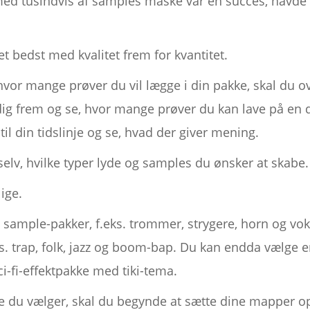
d tusindvis af samples måske var en succes, havde
et bedst med kvalitet frem for kvantitet.
vor mange prøver du vil lægge i din pakke, skal du ove
dig frem og se, hvor mange prøver du kan lave på en 
l din tidslinje og se, hvad der giver mening.
 selv, hvilke typer lyde og samples du ønsker at skabe.
ige.
 sample-pakker, f.eks. trommer, strygere, horn og vok
ks. trap, folk, jazz og boom-bap. Du kan endda vælge 
i-fi-effektpakke med tiki-tema.
 du vælger, skal du begynde at sætte dine mapper op,