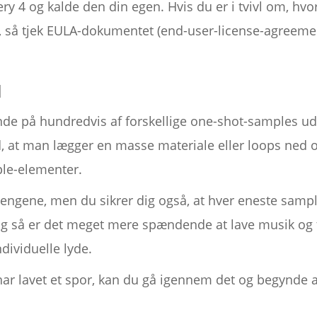
ery 4 og kalde den din egen. Hvis du er i tvivl om, hv
e, så tjek EULA-dokumentet (end-user-license-agreeme
l
finde på hundredvis af forskellige one-shot-sample
id, at man lægger en masse materiale eller loops ned
ple-elementer.
pengene, men du sikrer dig også, at hver eneste sample
så er det meget mere spændende at lave musik og t
dividuelle lyde.
har lavet et spor, kan du gå igennem det og begynde a