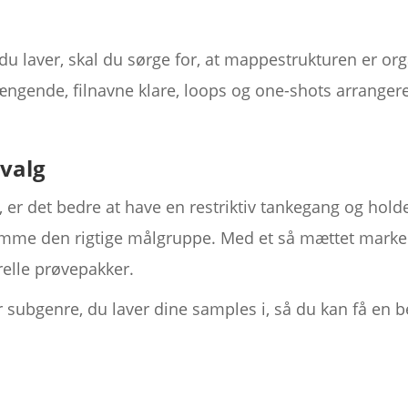
du laver, skal du sørge for, at mappestrukturen er org
nde, filnavne klare, loops og one-shots arrangeret
 valg
er det bedre at have en restriktiv tankegang og holde 
 ramme den rigtige målgruppe. Med et så mættet marke
erelle prøvepakker.
er subgenre, du laver dine samples i, så du kan få en
.
k