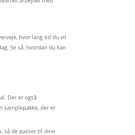
 teamet arbejdet med
rveje, hvor lang tid du vil
dag. Se så, hvordan du kan
al. Der er også
en samplepakke, der er
 så de passer til dine