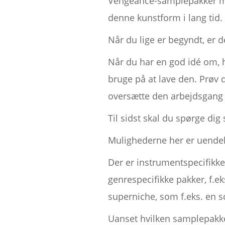
Vengeance-samplepakker me
denne kunstform i lang tid.
Når du lige er begyndt, er d
Når du har en god idé om, h
bruge på at lave den. Prøv 
oversætte den arbejdsgang ti
Til sidst skal du spørge dig
Mulighederne her er uendel
Der er instrumentspecifikke
genrespecifikke pakker, f.e
superniche, som f.eks. en sc
Uanset hvilken samplepakke