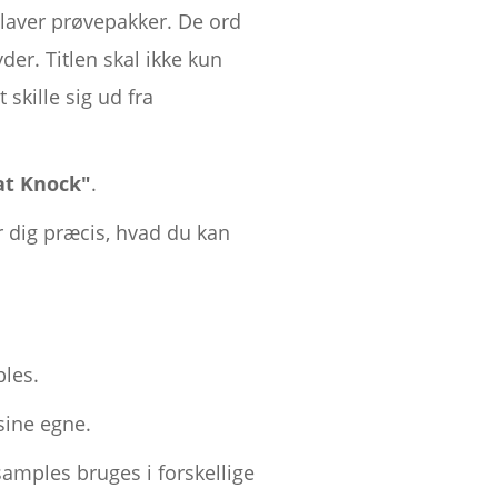
g laver prøvepakker. De ord
der. Titlen skal ikke kun
skille sig ud fra
at Knock"
.
r dig præcis, hvad du kan
ples.
 sine egne.
amples bruges i forskellige