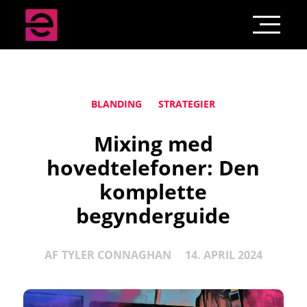
BLANDING
STRATEGIER
Mixing med
hovedtelefoner: Den
komplette
begynderguide
AF
TYLER CONNAGHAN
14. APRIL 2024