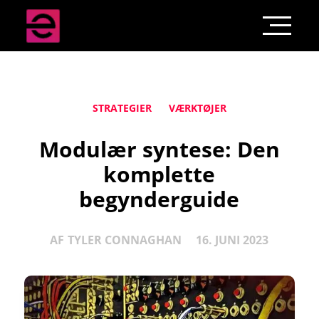
STRATEGIER
VÆRKTØJER
Modulær syntese: Den
komplette
begynderguide
AF
TYLER CONNAGHAN
16. JUNI 2023