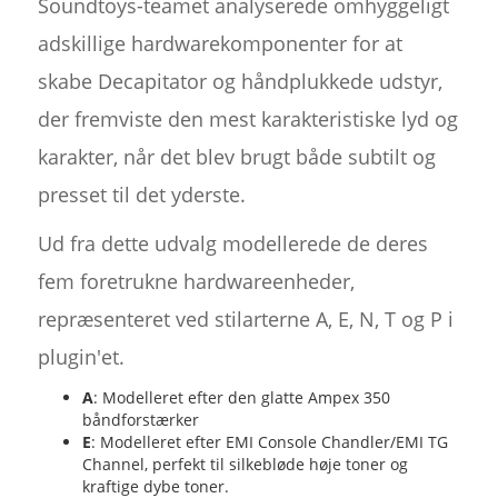
Soundtoys-teamet analyserede omhyggeligt
adskillige hardwarekomponenter for at
skabe Decapitator og håndplukkede udstyr,
der fremviste den mest karakteristiske lyd og
karakter, når det blev brugt både subtilt og
presset til det yderste.
Ud fra dette udvalg modellerede de deres
fem foretrukne hardwareenheder,
repræsenteret ved stilarterne A, E, N, T og P i
plugin'et.
A
: Modelleret efter den glatte Ampex 350
båndforstærker
E
: Modelleret efter EMI Console Chandler/EMI TG
Channel, perfekt til silkebløde høje toner og
kraftige dybe toner.