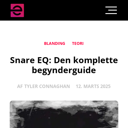
BLANDING
TEORI
Snare EQ: Den komplette
begynderguide
AF
TYLER CONNAGHAN
12. MARTS 2025