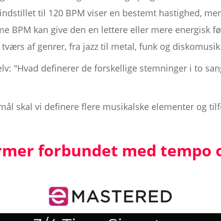
ndstillet til 120 BPM viser en bestemt hastighed, m
me BPM kan give den en lettere eller mere energisk føl
tværs af genrer, fra jazz til metal, funk og diskomusik
selv: "Hvad definerer de forskellige stemninger i t
ål skal vi definere flere musikalske elementer og tilf
rmer forbundet med tempo 