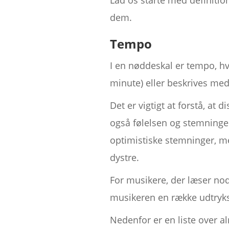
Lad os starte med definitio
dem.
Tempo
I en nøddeskal er tempo, hv
minute) eller beskrives med
Det er vigtigt at forstå, a
også følelsen og stemninge
optimistiske stemninger, 
dystre.
For musikere, der læser nod
musikeren en række udtryks
Nedenfor er en liste over 