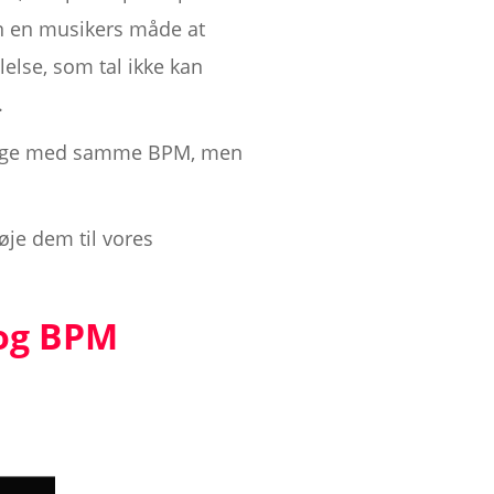
en en musikers måde at
else, som tal ikke kan
.
o sange med samme BPM, men
øje dem til vores
og BPM