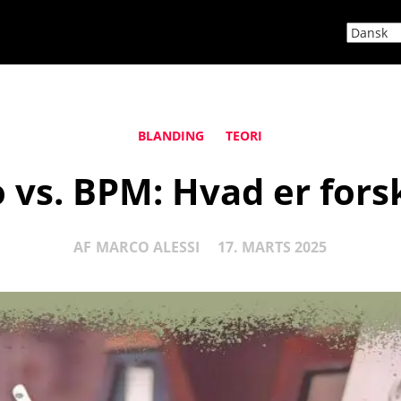
BLANDING
TEORI
vs. BPM: Hvad er fors
AF
MARCO ALESSI
17. MARTS 2025