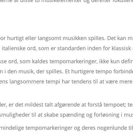
nerne af disse to musikelementer og derefter fokuser
or hurtigt eller langsomt musikken spilles. Det kan m
 italienske ord, som er standarden inden for klassisk
t disse ord, som kaldes tempomarkeringer, ikke kun def
n i den musik, der spilles. Et hurtigere tempo forbi
mens langsommere tempi har tendens til at være mer
er, er det mildest talt afgørende at forstå tempoet; 
muligheder til at skabe spænding og forløsning i mu
almindelige tempomarkeringer og deres nogenlunde ti