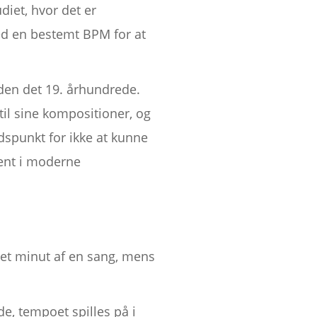
iet, hvor det er
ed en bestemt BPM for at
den det 19. århundrede.
il sine kompositioner, og
spunkt for ikke at kunne
ent i moderne
et minut af en sang, mens
, tempoet spilles på i