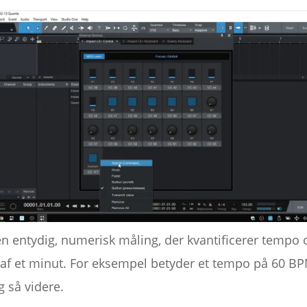
n entydig, numerisk måling, der kvantificerer tempo o
 af et minut. For eksempel betyder et tempo på 60 BP
 så videre.