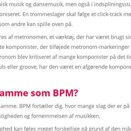
isk musik og dansemusik, men også i indspilningsstud
niseret. En trommeslager skal følge et click-track m
som andre kan spille oven på.
es af metronomen, et værktøj, der har været brugt si
te komponister, der tilføjede metronom-markeringer t
nom blev kritiseret af mange komponister på det tid
s eller groove, har den været en afgørende kompon
 samme som BPM?
amme. BPM fortæller dig, hvor mange slag der er på 
astigheden
og
fornemmelsen af musikken.
ed kan føles meget forskellige på grund af den måde