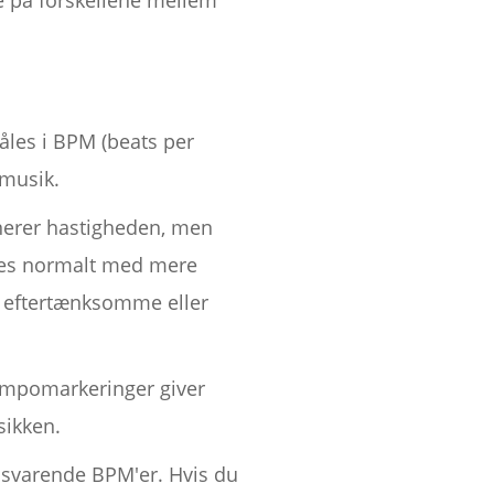
e på forskellene mellem
åles i BPM (beats per
 musik.
inerer hastigheden, men
ndes normalt med mere
e eftertænksomme eller
tempomarkeringer giver
sikken.
lsvarende BPM'er. Hvis du