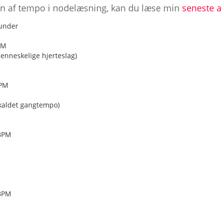
en af tempo i nodelæsning, kan du læse min
seneste a
runder
PM
enneskelige hjerteslag)
BPM
 kaldet gangtempo)
 BPM
 BPM