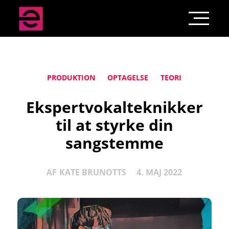
PRODUKTION
OPTAGELSE
TEORI
Ekspertvokalteknikker
til at styrke din
sangstemme
AF
KATE BRUNOTTS
4. MAJ 2022