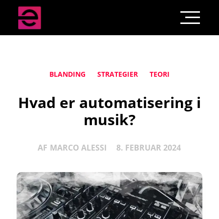
BLANDING
STRATEGIER
TEORI
Hvad er automatisering i
musik?
AF
MARCO ALESSI
8. FEBRUAR 2024