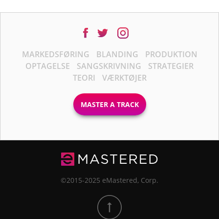
MARKEDSFØRING
BLANDING
PRODUKTION
OPTAGELSE
SANGSKRIVNING
STRATEGIER
TEORI
VÆRKTØJER
MASTER A TRACK
©2015-2025 eMastered, Corp.