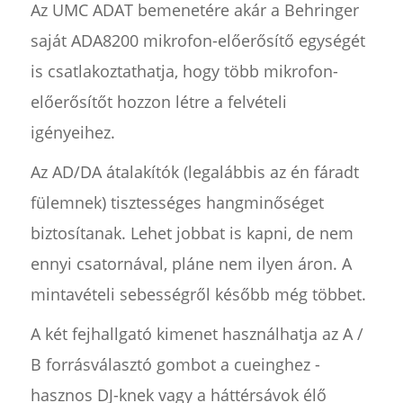
Az UMC ADAT bemenetére akár a Behringer
saját ADA8200 mikrofon-előerősítő egységét
is csatlakoztathatja, hogy több mikrofon-
előerősítőt hozzon létre a felvételi
igényeihez.
Az AD/DA átalakítók (legalábbis az én fáradt
fülemnek) tisztességes hangminőséget
biztosítanak. Lehet jobbat is kapni, de nem
ennyi csatornával, pláne nem ilyen áron. A
mintavételi sebességről később még többet.
A két fejhallgató kimenet használhatja az A /
B forrásválasztó gombot a cueinghez -
hasznos DJ-knek vagy a háttérsávok élő