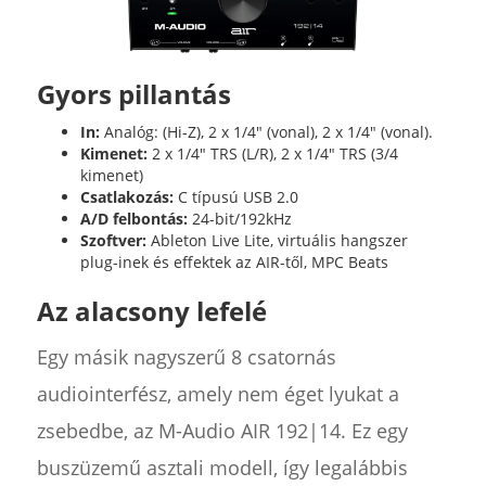
Gyors pillantás
In:
Analóg: (Hi-Z), 2 x 1/4" (vonal), 2 x 1/4" (vonal).
Kimenet:
2 x 1/4" TRS (L/R), 2 x 1/4" TRS (3/4
kimenet)
Csatlakozás:
C típusú USB 2.0
A/D felbontás:
24-bit/192kHz
Szoftver:
Ableton Live Lite, virtuális hangszer
plug-inek és effektek az AIR-től, MPC Beats
Az alacsony lefelé
Egy másik nagyszerű 8 csatornás
audiointerfész, amely nem éget lyukat a
zsebedbe, az M-Audio AIR 192|14. Ez egy
buszüzemű asztali modell, így legalábbis