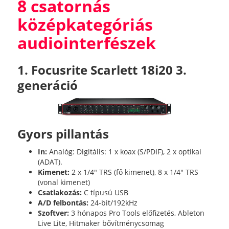
8 csatornás
középkategóriás
audiointerfészek
1. Focusrite Scarlett 18i20 3.
generáció
Gyors pillantás
In:
Analóg: Digitális: 1 x koax (S/PDIF), 2 x optikai
(ADAT).
Kimenet:
2 x 1/4" TRS (fő kimenet), 8 x 1/4" TRS
(vonal kimenet)
Csatlakozás:
C típusú USB
A/D felbontás:
24-bit/192kHz
Szoftver:
3 hónapos Pro Tools előfizetés, Ableton
Live Lite, Hitmaker bővítménycsomag