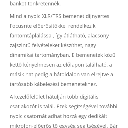
bankot tönkretennék.
Mind a nyolc XLR/TRS bemenet díjnyertes
Focusrite előerősítőkkel rendelkezik
fantomtáplálással, így átlátható, alacsony
zajszintű felvételeket készíthet, nagy
dinamikai tartományban. E bemenetek közül
kettő kényelmesen az előlapon található, a
másik hat pedig a hátoldalon van elrejtve a
tartósabb kábelezési bemenetekhez.
A kezelőfelület hátulján több digitális
csatlakozót is talál. Ezek segítségével további
nyolc csatornát adhat hozzá egy dedikált
mikrofon-előerősítő egység segítségével. Bár