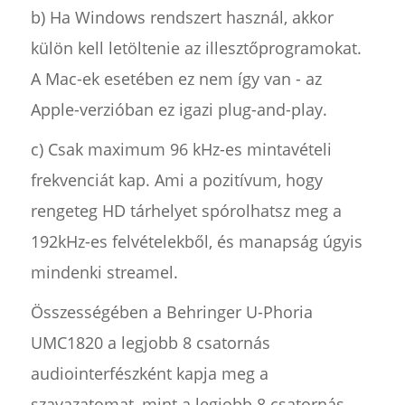
b) Ha Windows rendszert használ, akkor
külön kell letöltenie az illesztőprogramokat.
A Mac-ek esetében ez nem így van - az
Apple-verzióban ez igazi plug-and-play.
c) Csak maximum 96 kHz-es mintavételi
frekvenciát kap. Ami a pozitívum, hogy
rengeteg HD tárhelyet spórolhatsz meg a
192kHz-es felvételekből, és manapság úgyis
mindenki streamel.
Összességében a Behringer U-Phoria
UMC1820 a legjobb 8 csatornás
audiointerfészként kapja meg a
szavazatomat, mint a legjobb 8 csatornás