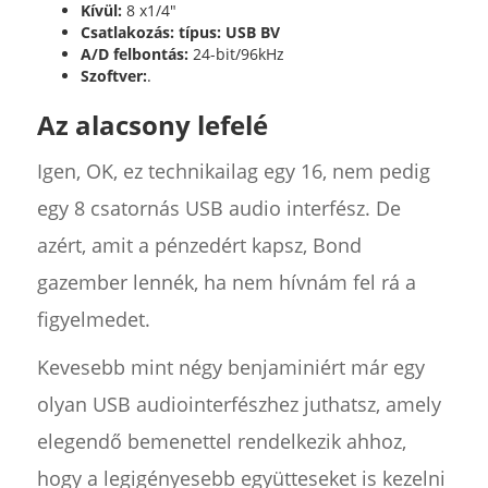
Kívül:
8 x1/4"
Csatlakozás: típus: USB BV
A/D felbontás:
24-bit/96kHz
Szoftver:
.
Az alacsony lefelé
Igen, OK, ez technikailag egy 16, nem pedig
egy 8 csatornás USB audio interfész. De
azért, amit a pénzedért kapsz, Bond
gazember lennék, ha nem hívnám fel rá a
figyelmedet.
Kevesebb mint négy benjaminiért már egy
olyan USB audiointerfészhez juthatsz, amely
elegendő bemenettel rendelkezik ahhoz,
hogy a legigényesebb együtteseket is kezelni