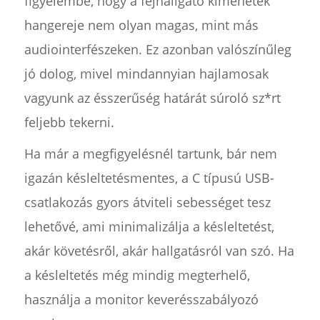
figyelembe, hogy a fejhallgató kimenetek
hangereje nem olyan magas, mint más
audiointerfészeken. Ez azonban valószínűleg
jó dolog, mivel mindannyian hajlamosak
vagyunk az ésszerűség határát súroló sz*rt
feljebb tekerni.
Ha már a megfigyelésnél tartunk, bár nem
igazán késleltetésmentes, a C típusú USB-
csatlakozás gyors átviteli sebességet tesz
lehetővé, ami minimalizálja a késleltetést,
akár követésről, akár hallgatásról van szó. Ha
a késleltetés még mindig megterhelő,
használja a monitor keverésszabályozó