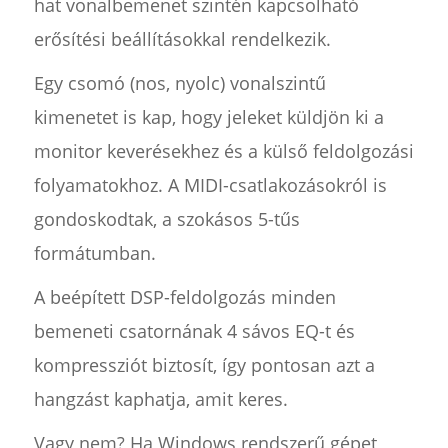
hat vonalbemenet szintén kapcsolható
erősítési beállításokkal rendelkezik.
Egy csomó (nos, nyolc) vonalszintű
kimenetet is kap, hogy jeleket küldjön ki a
monitor keverésekhez és a külső feldolgozási
folyamatokhoz. A MIDI-csatlakozásokról is
gondoskodtak, a szokásos 5-tűs
formátumban.
A beépített DSP-feldolgozás minden
bemeneti csatornának 4 sávos EQ-t és
kompressziót biztosít, így pontosan azt a
hangzást kaphatja, amit keres.
Vagy nem? Ha Windows rendszerű gépet