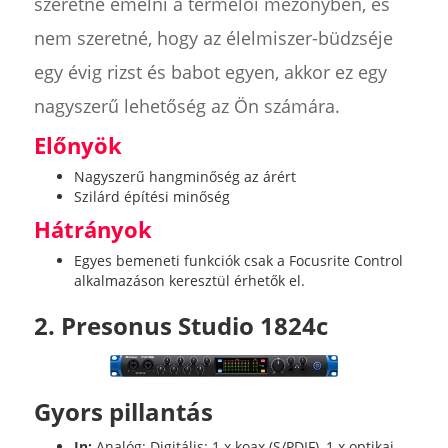
szeretne emelni a termelői mezőnyben, és
nem szeretné, hogy az élelmiszer-büdzséje
egy évig rizst és babot egyen, akkor ez egy
nagyszerű lehetőség az Ön számára.
Előnyök
Nagyszerű hangminőség az árért
Szilárd építési minőség
Hátrányok
Egyes bemeneti funkciók csak a Focusrite Control
alkalmazáson keresztül érhetők el.
2. Presonus Studio 1824c
Gyors pillantás
In:
Analóg: Digitális: 1 x koax (S/PDIF), 1 x optikai