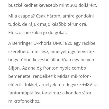
büszkélkedhet kevesebb mint 300 dollárért.
Mi a csapda? Csak három, amire gondolni
tudok, de rájuk majd később térünk rá.
Először nézzük a jó dolgokat.
A Behringer U-Phoria UMC1820 egy rackbe
szerelhető interfész, amelyet úgy terveztek,
hogy többé-kevésbé állandóan egy helyen
álljon. Az analóg fronton nyolc combo
bemenettel rendelkezik Midas mikrofon-
előerősítőkkel, amelyek mindegyike +48V-os
fantomtáplálást tartalmaz a kondenzátor
mikrofonokhoz.