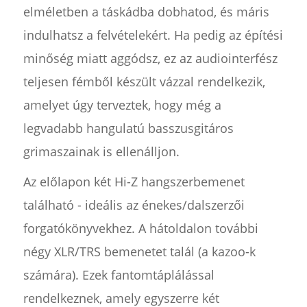
elméletben a táskádba dobhatod, és máris
indulhatsz a felvételekért. Ha pedig az építési
minőség miatt aggódsz, ez az audiointerfész
teljesen fémből készült vázzal rendelkezik,
amelyet úgy terveztek, hogy még a
legvadabb hangulatú basszusgitáros
grimaszainak is ellenálljon.
Az előlapon két Hi-Z hangszerbemenet
található - ideális az énekes/dalszerzői
forgatókönyvekhez. A hátoldalon további
négy XLR/TRS bemenetet talál (a kazoo-k
számára). Ezek fantomtáplálással
rendelkeznek, amely egyszerre két