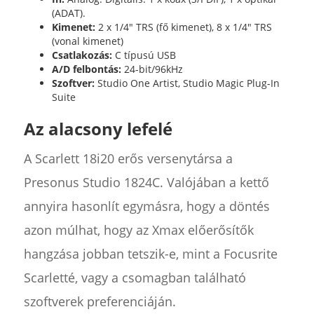
(ADAT).
Kimenet:
2 x 1/4" TRS (fő kimenet), 8 x 1/4" TRS
(vonal kimenet)
Csatlakozás:
C típusú USB
A/D felbontás:
24-bit/96kHz
Szoftver:
Studio One Artist, Studio Magic Plug-In
Suite
Az alacsony lefelé
A Scarlett 18i20 erős versenytársa a
Presonus Studio 1824C. Valójában a kettő
annyira hasonlít egymásra, hogy a döntés
azon múlhat, hogy az Xmax előerősítők
hangzása jobban tetszik-e, mint a Focusrite
Scarletté, vagy a csomagban található
szoftverek preferenciáján.