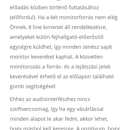
előadás közben történő futtatásához
(előfordul). Ha a két monitorforrás nem elég
Önnek, 8 line kimenet áll rendelkezésre,
amelyeket külön fejhallgató-előerősítő
egységre küldhet, így minden zenész saját
monitor keveréket kaphat. A közvetlen
monitorozás a forrás- és a lejátszási jelek
keverésével érhető el az előlapon található
gomb segítségével.
Ehhez az audiointerfészhez nincs
szoftvercsomag, így ha egy vásárlással
minden alapot le akar fedni, akkor lehet,
hogy máshol kell keresnie. A pozitívum, hogy