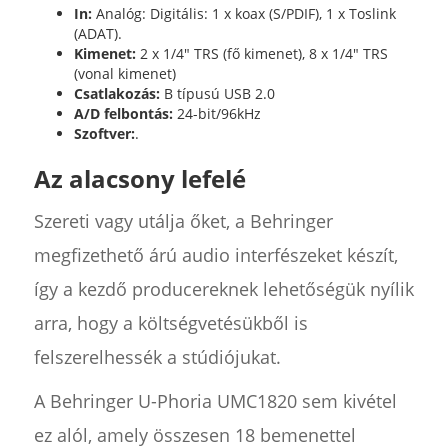
In:
Analóg: Digitális: 1 x koax (S/PDIF), 1 x Toslink
(ADAT).
Kimenet:
2 x 1/4" TRS (fő kimenet), 8 x 1/4" TRS
(vonal kimenet)
Csatlakozás:
B típusú USB 2.0
A/D felbontás:
24-bit/96kHz
Szoftver:
.
Az alacsony lefelé
Szereti vagy utálja őket, a Behringer
megfizethető árú audio interfészeket készít,
így a kezdő producereknek lehetőségük nyílik
arra, hogy a költségvetésükből is
felszerelhessék a stúdiójukat.
A Behringer U-Phoria UMC1820 sem kivétel
ez alól, amely összesen 18 bemenettel