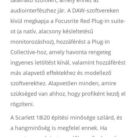
található szoftvert, amely ehhez az
audiointerfészhez jár. A DAW-szoftvereken
kívül megkapja a Focusrite Red Plug-in suite-
ot (a natív, alacsony késleltetésű
monitorozáshoz), hozzáférést a Plug-In
Collective-hoz, amely havonta rengeteg
ingyenes letöltést kínál, valamint hozzáférést
más alapvető effektekhez és modellező
szoftverekhez. Alapvetően minden, amire
szükséged van ahhoz, hogy profiként kezdj el
rögzíteni.
A Scarlett 18i20 építési minősége szilárd, és
a hangminőség is megfelel ennek. Ha