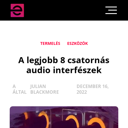
TERMELÉS
ESZKÖZÖK
A legjobb 8 csatornás
audio interfészek
A
JULIAN
DECEMBER 16,
ÁLTAL
BLACKMORE
2022