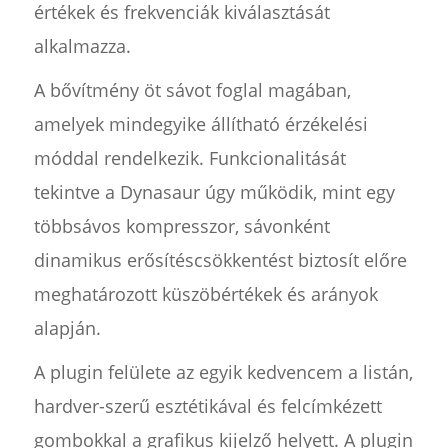
értékek és frekvenciák kiválasztását
alkalmazza.
A bővítmény öt sávot foglal magában,
amelyek mindegyike állítható érzékelési
móddal rendelkezik. Funkcionalitását
tekintve a Dynasaur úgy működik, mint egy
többsávos kompresszor, sávonként
dinamikus erősítéscsökkentést biztosít előre
meghatározott küszöbértékek és arányok
alapján.
A plugin felülete az egyik kedvencem a listán,
hardver-szerű esztétikával és felcímkézett
gombokkal a grafikus kijelző helyett. A plugin