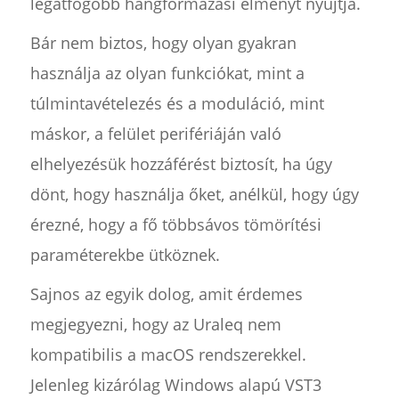
legátfogóbb hangformázási élményt nyújtja.
Bár nem biztos, hogy olyan gyakran
használja az olyan funkciókat, mint a
túlmintavételezés és a moduláció, mint
máskor, a felület perifériáján való
elhelyezésük hozzáférést biztosít, ha úgy
dönt, hogy használja őket, anélkül, hogy úgy
érezné, hogy a fő többsávos tömörítési
paraméterekbe ütköznek.
Sajnos az egyik dolog, amit érdemes
megjegyezni, hogy az Uraleq nem
kompatibilis a macOS rendszerekkel.
Jelenleg kizárólag Windows alapú VST3