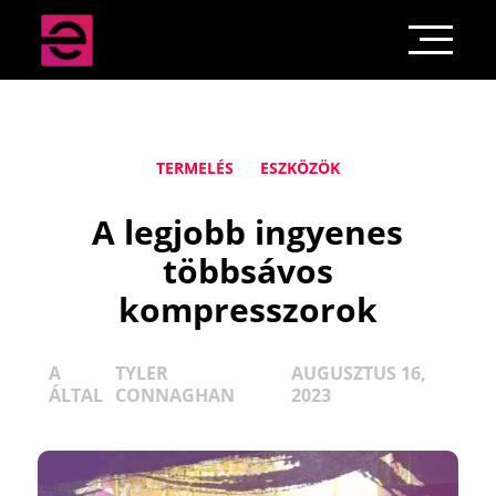
TERMELÉS
ESZKÖZÖK
A legjobb ingyenes
többsávos
kompresszorok
A
TYLER
AUGUSZTUS 16,
ÁLTAL
CONNAGHAN
2023