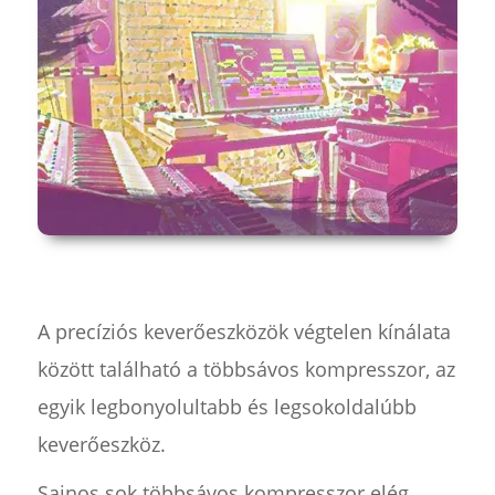
A precíziós keverőeszközök végtelen kínálata
között található a többsávos kompresszor, az
egyik legbonyolultabb és legsokoldalúbb
keverőeszköz.
Sajnos sok többsávos kompresszor elég