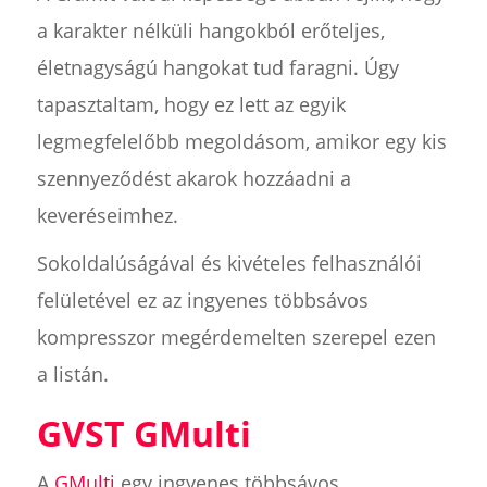
a karakter nélküli hangokból erőteljes,
életnagyságú hangokat tud faragni. Úgy
tapasztaltam, hogy ez lett az egyik
legmegfelelőbb megoldásom, amikor egy kis
szennyeződést akarok hozzáadni a
keveréseimhez.
Sokoldalúságával és kivételes felhasználói
felületével ez az ingyenes többsávos
kompresszor megérdemelten szerepel ezen
a listán.
GVST GMulti
A
GMulti
egy ingyenes többsávos