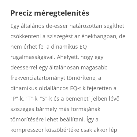
Precíz méregtelenítés
Egy általános de-esser határozottan segíthet
csökkenteni a sziszegést az énekhangban, de
nem érhet fel a dinamikus EQ
rugalmasságával. Ahelyett, hogy egy
deesserrel egy általánosan magasabb
frekvenciatartományt tömörítene, a
dinamikus oldalláncos EQ-t kifejezetten a
"P"-k, "T"-k, "S"-k és a bemeneti jelben lévő
sziszegés bármely más formájának
tömörítésére lehet beállítani. Így a
kompresszor küszöbértéke csak akkor lép