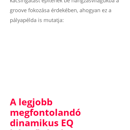
kacsingatást építenek be hangzásvilágukba a
groove fokozása érdekében, ahogyan ez a
pályapélda is mutatja:
A legjobb
megfontolandó
dinamikus EQ