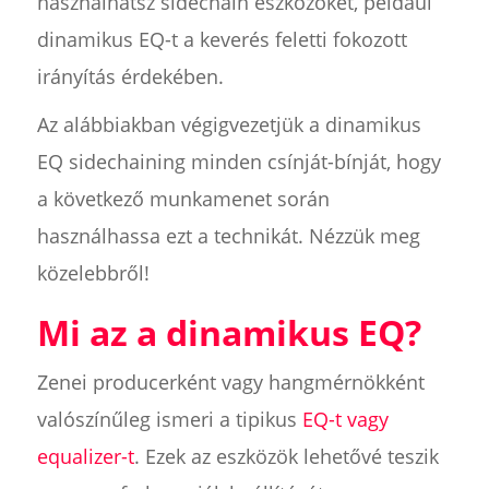
használhatsz sidechain eszközöket, például
dinamikus EQ-t a keverés feletti fokozott
irányítás érdekében.
Az alábbiakban végigvezetjük a dinamikus
EQ sidechaining minden csínját-bínját, hogy
a következő munkamenet során
használhassa ezt a technikát. Nézzük meg
közelebbről!
Mi az a dinamikus EQ?
Zenei producerként vagy hangmérnökként
valószínűleg ismeri a tipikus
EQ-t vagy
equalizer-t
. Ezek az eszközök lehetővé teszik