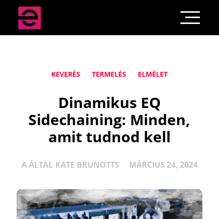
KEVERÉS
TERMELÉS
ELMÉLET
Dinamikus EQ
Sidechaining: Minden,
amit tudnod kell
A ÁLTAL
KATE BRUNOTTS
MÁRCIUS 24, 2024