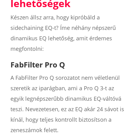
lehetőségek
Készen állsz arra, hogy kipróbáld a
sidechaining EQ-t? Íme néhány népszerű
dinamikus EQ lehetőség, amit érdemes
megfontolni:
FabFilter Pro Q
A FabFilter Pro Q sorozatot nem véletlenül
szeretik az iparágban, ami a Pro Q 3-t az
egyik legnépszerűbb dinamikus EQ-váltóvá
teszi. Nevezetesen, ez az EQ akár 24 sávot is
kínál, hogy teljes kontrollt biztosítson a
zeneszámok felett.