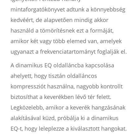
mintaforgatókönyvet adtunk a könnyebbség
kedvéért, de alapvetően mindig akkor
használd a tömörítésnek ezt a formáját,
amikor két vagy több elemed van, amelyek
ugyanazt a frekvenciatartományt foglalják el.
A dinamikus EQ oldalláncba kapcsolása
ahelyett, hogy tisztán oldalláncos
kompressziót használna, nagyobb kontrollt
biztosíthat a keverékben lévő tér felett.
Legközelebb, amikor a keverék hangzásának
alakításával küzd, próbálja ki a dinamikus
EQ-t, hogy leleplezze a kiválasztott hangokat.