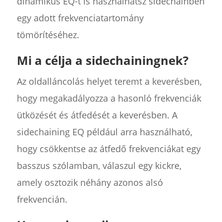
dinamikus EQ-t is használhatsz sidechainben
egy adott frekvenciatartomány
tömörítéséhez.
Mi a célja a sidechainingnek?
Az oldalláncolás helyet teremt a keverésben,
hogy megakadályozza a hasonló frekvenciák
ütközését és átfedését a keverésben. A
sidechaining EQ például arra használható,
hogy csökkentse az átfedő frekvenciákat egy
basszus szólamban, válaszul egy kickre,
amely osztozik néhány azonos alsó
frekvencián.