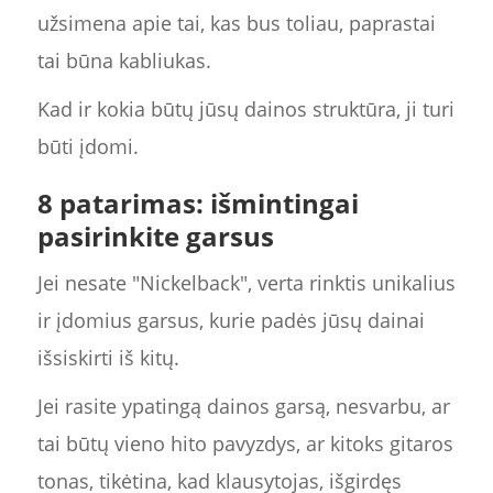
užsimena apie tai, kas bus toliau, paprastai
tai būna kabliukas.
Kad ir kokia būtų jūsų dainos struktūra, ji turi
būti įdomi.
8 patarimas: išmintingai
pasirinkite garsus
Jei nesate "Nickelback", verta rinktis unikalius
ir įdomius garsus, kurie padės jūsų dainai
išsiskirti iš kitų.
Jei rasite ypatingą dainos garsą, nesvarbu, ar
tai būtų vieno hito pavyzdys, ar kitoks gitaros
tonas, tikėtina, kad klausytojas, išgirdęs