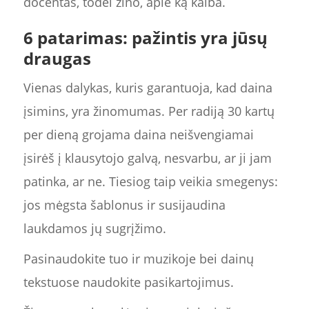
docentas, todėl žino, apie ką kalba.
6 patarimas: pažintis yra jūsų
draugas
Vienas dalykas, kuris garantuoja, kad daina
įsimins, yra žinomumas. Per radiją 30 kartų
per dieną grojama daina neišvengiamai
įsirėš į klausytojo galvą, nesvarbu, ar ji jam
patinka, ar ne. Tiesiog taip veikia smegenys:
jos mėgsta šablonus ir susijaudina
laukdamos jų sugrįžimo.
Pasinaudokite tuo ir muzikoje bei dainų
tekstuose naudokite pasikartojimus.