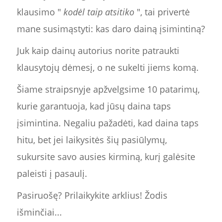
klausimo "
kodėl taip atsitiko
", tai privertė
mane susimąstyti: kas daro dainą įsimintiną?
Juk kaip dainų autorius norite patraukti
klausytojų dėmesį, o ne sukelti jiems komą.
Šiame straipsnyje apžvelgsime 10 patarimų,
kurie garantuoja, kad jūsų daina taps
įsimintina. Negaliu pažadėti, kad daina taps
hitu, bet jei laikysitės šių pasiūlymų,
sukursite savo ausies kirminą, kurį galėsite
paleisti į pasaulį.
Pasiruošę? Prilaikykite arklius! Žodis
išminčiai...