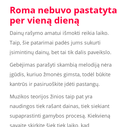
Roma nebuvo pastatyta
per vieną dieną
Dainų rašymo amatui išmokti reikia laiko.
Taip, šie patarimai padės jums sukurti
įsimintinų dainų, bet tai tik dalis paveikslo.
Gebėjimas parašyti skambią melodiją nėra
įgūdis, kuriuo žmonės gimsta, todėl būkite
kantrūs ir pasiruoškite įdėti pastangų.
Muzikos teorijos žinios taip pat yra
naudingos tiek rašant dainas, tiek siekiant
supaprastinti gamybos procesą. Kiekvieną
savaitę skirkite šiek tiek laiko, kad