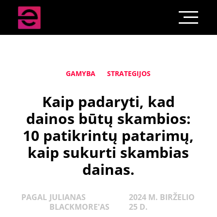
GAMYBA
STRATEGIJOS
Kaip padaryti, kad
dainos būtų skambios:
10 patikrintų patarimų,
kaip sukurti skambias
dainas.
PAGAL
JULIANAS
2024 M. BIRŽELIO
BLACKMORE'AS
25 D.