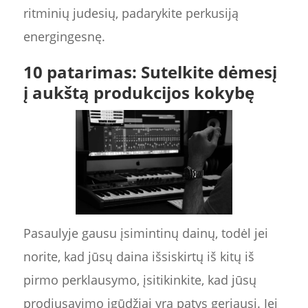
ritminių judesių, padarykite perkusiją
energingesnę.
10 patarimas: Sutelkite dėmesį
į aukštą produkcijos kokybę
Pasaulyje gausu įsimintinų dainų, todėl jei
norite, kad jūsų daina išsiskirtų iš kitų iš
pirmo perklausymo, įsitikinkite, kad jūsų
prodiusavimo įgūdžiai yra patys geriausi. Jei