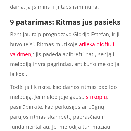
dainą, ją įsimins ir ji taps įsimintina.
9 patarimas: Ritmas jus pasieks
Bent jau taip prognozavo Glorija Estefan, ir ji
buvo teisi. Ritmas muzikoje
atlieka didžiulį
vaidmenį
; jis padeda apibrėžti natų seriją į
melodiją ir yra pagrindas, ant kurio melodija
laikosi.
Todėl įsitikinkite, kad dainos ritmas papildo
melodiją. Jei melodijoje gausu
sinkopių
,
pasirūpinkite, kad perkusijos ar būgnų
partijos ritmas skambėtų paprasčiau ir
fundamentaliau. Jei melodija turi mažiau