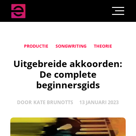
PRODUCTIE
SONGWRITING
THEORIE
Uitgebreide akkoorden:
De complete
beginnersgids
DOOR
KATE BRUNOTTS
13 JANUARI 2023