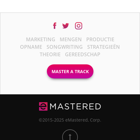
MARKETING
MENGEN
PRODUCTIE
OPNAME
SONGWRITING
STRATEGIEËN
THEORIE
GEREEDSCHAP
MASTER A TRACK
©2015-2025 eMastered, Corp.