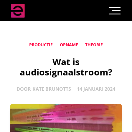
PRODUCTIE
OPNAME
THEORIE
Wat is
audiosignaalstroom?
DOOR
KATE BRUNOTTS
14 JANUARI 2024