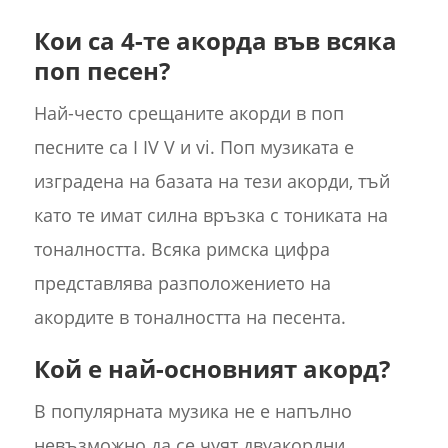
Кои са 4-те акорда във всяка
поп песен?
Най-често срещаните акорди в поп
песните са I IV V и vi. Поп музиката е
изградена на базата на тези акорди, тъй
като те имат силна връзка с тониката на
тоналността. Всяка римска цифра
представлява разположението на
акордите в тоналността на песента.
Кой е най-основният акорд?
В популярната музика не е напълно
невъзможно да се чуят двуакордни