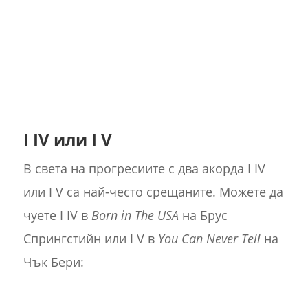
I IV или I V
В света на прогресиите с два акорда I IV
или I V са най-често срещаните. Можете да
чуете I IV в
Born in The USA
на Брус
Спрингстийн или I V в
You Can Never Tell
на
Чък Бери: