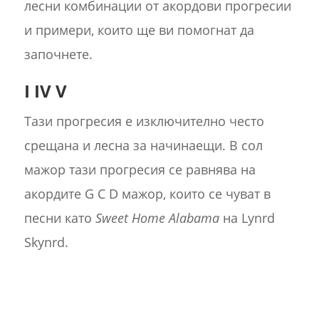
лесни комбинации от акордови прогресии
и примери, които ще ви помогнат да
започнете.
I IV V
Тази прогресия е изключително често
срещана и лесна за начинаещи. В сол
мажор тази прогресия се равнява на
акордите G C D мажор, които се чуват в
песни като
Sweet Home Alabama
на Lynrd
Skynrd.