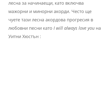
лесна за начинаещи, като включва
мажорни и минорни акорди. Често ще
чуете тази лесна акордова прогресия в
любовни песни като
I will always love you
на
Уитни Хюстън :