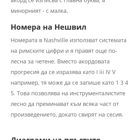
минорният - с малка.
Номера на Нешвил
Номерата в Nashville използват системата
на римските цифри и я правят още по-
лесна за четене. Вместо акордовата
прогресия да се изразява като I iii IV V
например, тя може да се запише като 1 3 4
5. Това позволява на инструменталистите
лесно да преминават към всяка част от
произведението, докато свирят на сесия.
Диаграми на пръстите