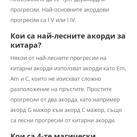
прогресии. Най-основните акордови
прогресии са I V или I IV.
Кои са най-лесните акорди за
китара?
Някои от най-лесните прогресии на
китарни акорди използват акорди като Em,
Am и C, които не изискват сложно
разположение на пръстите. Простите
прогресии от два акорда, като например
акорд G мажор към акорд C мажор, също
са лесни прогресии от китарни акорди.
Кои са 4-те магически