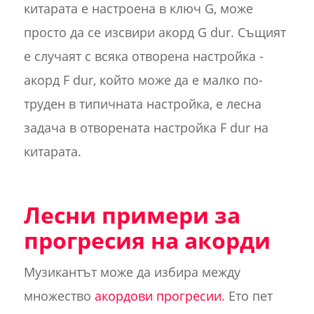
китарата е настроена в ключ G, може
просто да се изсвири акорд G dur. Същият
е случаят с всяка отворена настройка -
акорд F dur, който може да е малко по-
труден в типичната настройка, е лесна
задача в отворената настройка F dur на
китарата.
Лесни примери за
прогресия на акорди
Музикантът може да избира между
множество
акордови прогресии
. Ето пет