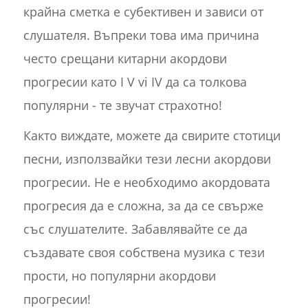
крайна сметка е субективен и зависи от
слушателя. Въпреки това има причина
често срещани китарни акордови
прогресии като I V vi IV да са толкова
популярни - те звучат страхотно!
Както виждате, можете да свирите стотици
песни, използвайки тези лесни акордови
прогресии. Не е необходимо акордовата
прогресия да е сложна, за да се свърже
със слушателите. Забавлявайте се да
създавате своя собствена музика с тези
прости, но популярни акордови
прогресии!