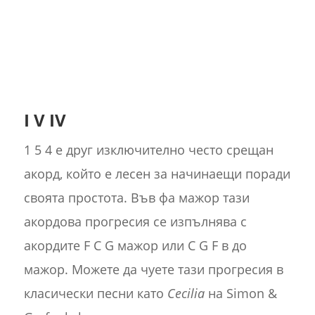
I V IV
1 5 4 е друг изключително често срещан
акорд, който е лесен за начинаещи поради
своята простота. Във фа мажор тази
акордова прогресия се изпълнява с
акордите F C G мажор или C G F в до
мажор. Можете да чуете тази прогресия в
класически песни като
Cecilia
на Simon &