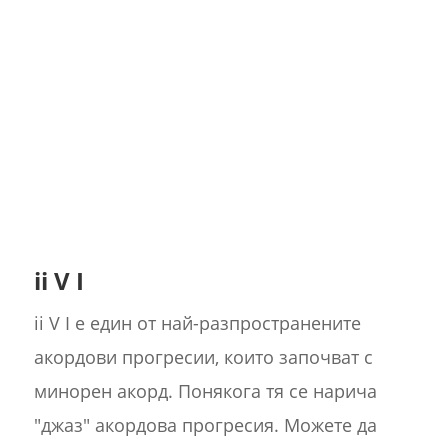
ii V I
ii V I е един от най-разпространените
акордови прогресии, които започват с
минорен акорд. Понякога тя се нарича
"джаз" акордова прогресия. Можете да