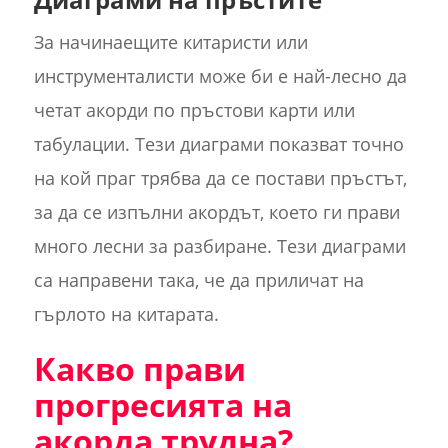
За начинаещите китаристи или
инструменталисти може би е най-лесно да
четат акорди по пръстови карти или
табулации. Тези диаграми показват точно
на кой праг трябва да се постави пръстът,
за да се изпълни акордът, което ги прави
много лесни за разбиране. Тези диаграми
са направени така, че да приличат на
гърлото на китарата.
Какво прави
прогресията на
акорда трудна?