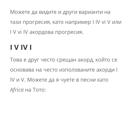
Можете да видите и други варианти на
тази прогресия, като например I IV vi V или
I V vi IV акордова прогресия.
I V IV I
Това е друг често срещан акорд, който се
основава на често използваните акорди I
IV и V. Можете да я чуете в песни като
Africa
на Тото: