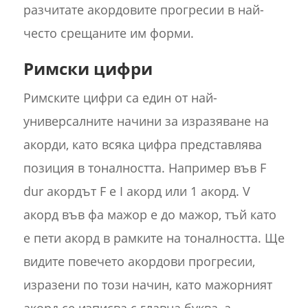
разчитате акордовите прогресии в най-
често срещаните им форми.
Римски цифри
Римските цифри са един от най-
универсалните начини за изразяване на
акорди, като всяка цифра представлява
позиция в тоналността. Например във F
dur акордът F е I акорд или 1 акорд. V
акорд във фа мажор е до мажор, тъй като
е пети акорд в рамките на тоналността. Ще
видите повечето акордови прогресии,
изразени по този начин, като мажорният
акорд се изписва с главна буква, а