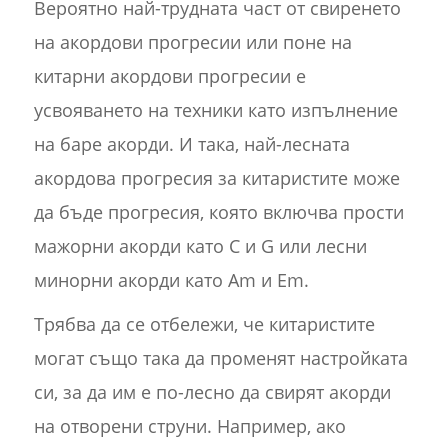
Вероятно най-трудната част от свиренето
на акордови прогресии или поне на
китарни акордови прогресии е
усвояването на техники като изпълнение
на баре акорди. И така, най-лесната
акордова прогресия за китаристите може
да бъде прогресия, която включва прости
мажорни акорди като C и G или лесни
минорни акорди като Am и Em.
Трябва да се отбележи, че китаристите
могат също така да променят настройката
си, за да им е по-лесно да свирят акорди
на отворени струни. Например, ако