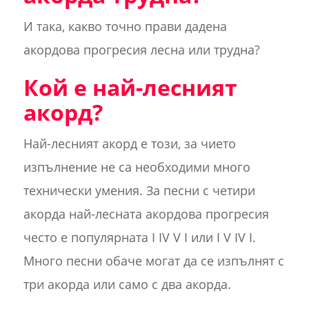
И така, какво точно прави дадена
акордова прогресия лесна или трудна?
Кой е най-лесният
акорд?
Най-лесният акорд е този, за чието
изпълнение не са необходими много
технически умения. За песни с четири
акорда най-лесната акордова прогресия
често е популярната I IV V I или I V IV I.
Много песни обаче могат да се изпълнят с
три акорда или само с два акорда.