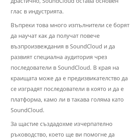
драстично, SoundCloud остава основен
глас в индустрията.
Въпреки това много изпълнители се борят
да научат как да получат повече
възпроизвеждания в SoundCloud и да
развият специална аудитория чрез
последователи в SoundCloud. В края на
краищата може да е предизвикателство да
се изградят последователи в която и да е
платформа, камо ли в такава голяма като
SoundCloud.
За щастие създадохме изчерпателно
ръководство, което ще ви помогне да