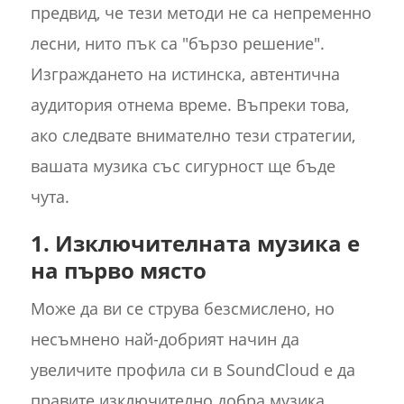
предвид, че тези методи не са непременно
лесни, нито пък са "бързо решение".
Изграждането на истинска, автентична
аудитория отнема време. Въпреки това,
ако следвате внимателно тези стратегии,
вашата музика със сигурност ще бъде
чута.
1. Изключителната музика е
на първо място
Може да ви се струва безсмислено, но
несъмнено най-добрият начин да
увеличите профила си в SoundCloud е да
правите изключително добра музика.