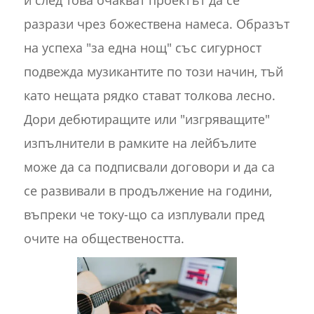
и след това очакват проектът да се
разрази чрез божествена намеса. Образът
на успеха "за една нощ" със сигурност
подвежда музикантите по този начин, тъй
като нещата рядко стават толкова лесно.
Дори дебютиращите или "изгряващите"
изпълнители в рамките на лейбълите
може да са подписвали договори и да са
се развивали в продължение на години,
въпреки че току-що са изплували пред
очите на обществеността.