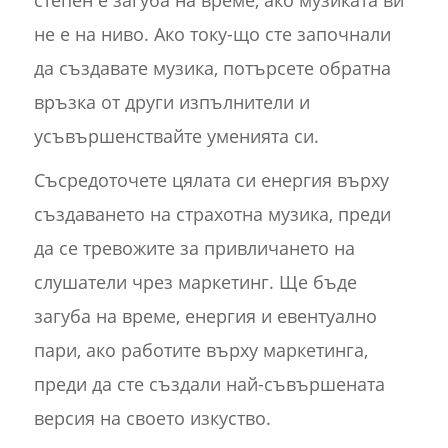
степен е загуба на време, ако музиката ви
не е на ниво. Ако току-що сте започнали
да създавате музика, потърсете обратна
връзка от други изпълнители и
усъвършенствайте уменията си.
Съсредоточете цялата си енергия върху
създаването на страхотна музика, преди
да се тревожите за привличането на
слушатели чрез маркетинг. Ще бъде
загуба на време, енергия и евентуално
пари, ако работите върху маркетинга,
преди да сте създали най-съвършената
версия на своето изкуство.