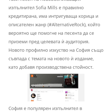
изпълнител Sofia Mills е правилно
кредитирана, има интригуваща корица и
описателен жанр (#AlternativeRock), който
вероятно ще помогне на песента да се
приземи пред целевата ѝ аудитория.
Новото профилно изкуство на София също
съвпада с темата на новото ѝ издание,
като добавя производствена стойност.
София е популярен изпълнител в