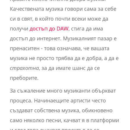
Качествената музика говори сама за себе
си в свят, в който почти всеки може да
получи
достъп до DAW
, стига да има
достъп до интернет. Музикалният пазар е
пренаситен - това означава, че вашата
музика не просто трябва да е добра, а да е
страхотна
, за да имате шанс да се
преборите.
За съжаление много музиканти объркват
процеса. Начинаещите артисти често
създават собствена музика, обикновено
само няколко песни, качват я в платформи