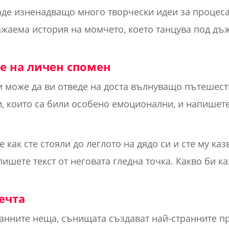
де изненадващо много творчески идеи за процеса
жаема история на момчето, което танцува под дъжд
е на личен спомен
и може да ви отведе на доста вълнуващо пътешест
, които са били особено емоционални, и напишете 
 как сте стояли до леглото на дядо си и сте му ка
пишете текст от неговата гледна точка. Какво би ка
ечта
ранните неща, сънищата създават най-странните п