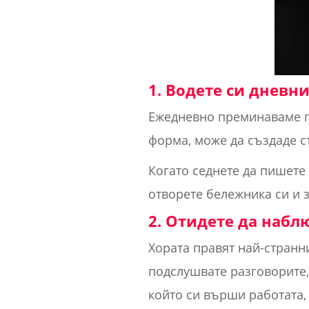
1. Водете си дневн
Ежедневно преминаваме пр
форма, може да създаде с
Когато седнете да пишете 
отворете бележника си и 
2. Отидете да набл
Хората правят най-странни
подслушвате разговорите,
който си върши работата, 