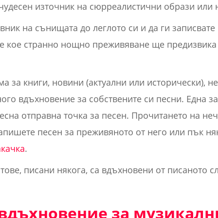
чудесен източник на сюрреалистични образи или н
вник на сънищата до леглото си и да ги записвате 
те кое странно нощно преживяване ще предизвика н
а за книги, новини (актуални или исторически), н
ого вдъхновение за собствените си песни. Една 
есна отправна точка за песен. Прочитането на не
апишете песен за преживяното от него или пък ня
акачка
.
тове, писани някога, са вдъхновени от писаното с
вдъхновение за музикалн