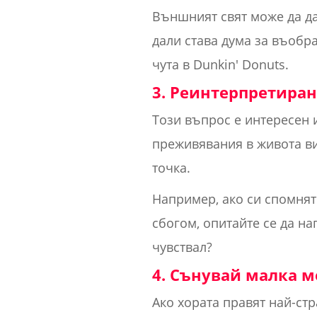
Външният свят може да да
дали става дума за въобра
чута в Dunkin' Donuts.
3. Реинтерпретиран
Този въпрос е интересен 
преживявания в живота ви
точка.
Например, ако си спомняте
сбогом, опитайте се да на
чувствал?
4. Сънувай малка м
Ако хората правят най-ст