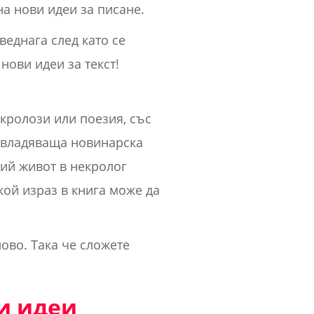
а нови идеи за писане.
веднага след като се
ови идеи за текст!
екролози или поезия, със
завладяваща новинарска
чий живот в некролог
кой израз в книга може да
лово. Така че сложете
и идеи