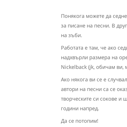
Понякога можете да седнет
за писане на песни. В др
на зъби.
Работата е там, че ако се
надхвърли размера на оре
Nickelback (jk, обичам ви,
Ако някога ви се е случва
автори на песни са се ока
творческите си сокове и щ
години напред.
Да се потопим!