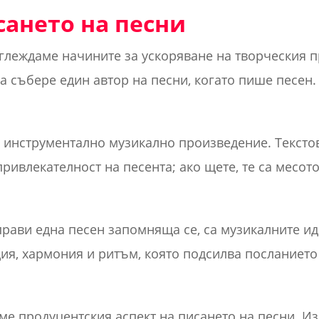
сането на песни
глеждаме начините за ускоряване на творческия п
а събере един автор на песни, когато пише песен.
о инструментално музикално произведение. Тексто
ивлекателност на песента; ако щете, те са месото
прави една песен запомняща се, са музикалните ид
ия, хармония и ритъм, която подсилва посланието 
яме продуцентския аспект на писането на песни. И