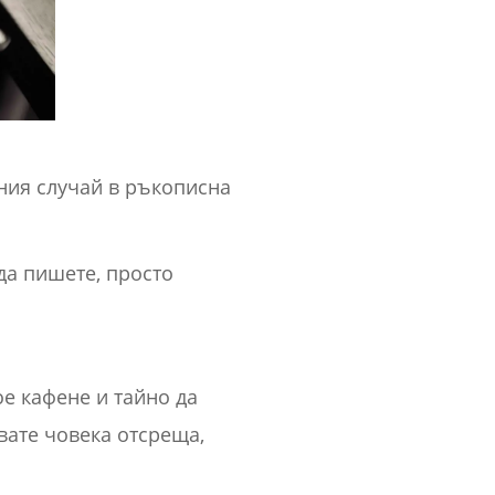
ния случай в ръкописна
.
да пишете, просто
ое кафене и тайно да
вате човека отсреща,