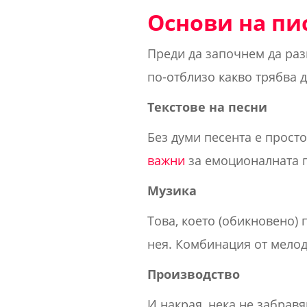
Основи на пи
Преди да започнем да раз
по-отблизо какво трябва д
Текстове на песни
Без думи песента е прост
важни
за емоционалната пр
Музика
Това, което (обикновено) 
нея. Комбинация от мелод
Производство
И накрая, нека не забрав