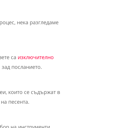
роцес, нека разгледаме
вете са
изключително
 зад посланието.
еи, които се съдържат в
на песента.
збор на инструменти,