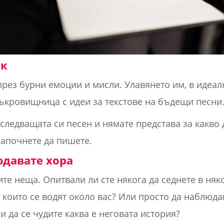
ик
ез бурни емоции и мисли. Улавянето им, в идеал
ъкровищница с идеи за текстове на бъдещи песни
следващата си песен и нямате представа за какво 
започнете да пишете.
юдавате хора
те неща. Опитвали ли сте някога да седнете в няк
 които се водят около вас? Или просто да наблюда
и да се чудите каква е неговата история?