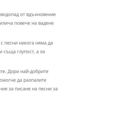
о водопад от вдъхновение
рилича повече на вадене
 с песни никога няма да
 съща глупост, а ла
йте. Дори най-добрите
помогне да разпалите
ние за писане на песни за