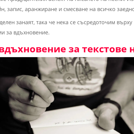
н, запис, аранжиране и смесване на всичко заедно
тделен занаят, така че нека се съсредоточим върху 
ии за вдъхновение.
вдъхновение за текстове 