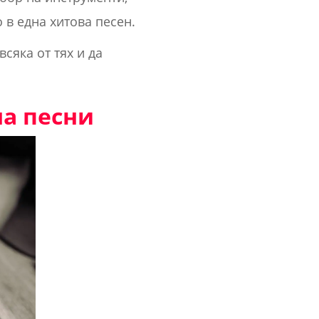
 в една хитова песен.
всяка от тях и да
на песни