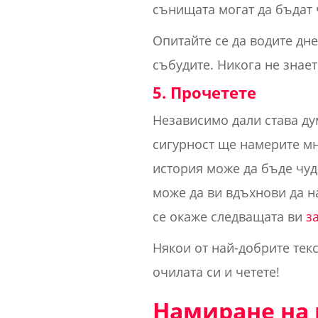
сънищата могат да бъдат 
Опитайте се да водите дне
събудите. Никога не знае
5. Прочетете
Независимо дали става дум
сигурност ще намерите мн
история може да бъде чуд
може да ви вдъхнови да н
се окаже следващата ви
з
Някои от най-добрите текс
очилата си и четете!
Намиране на 