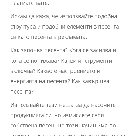
плагиатствате.
Искам да кажа, че използвайте подобна
структура и подобни елементи в песента
си като песента в рекламата.
Как започва песента? Кога се засилва и
кога се понижава? Какви инструменти
включва? Какво е настроението и
енергията на песента? Как завършва
песента?
Използвайте тези неща, за да насочите
продукцията си, но измислете своя
собствена песен. По този начин има по-
голям шанс песента ви да бъде избрана за