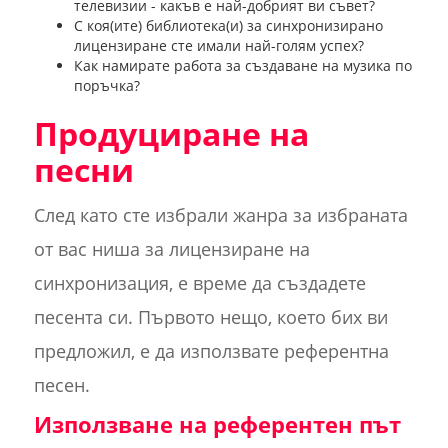
телевизии - какъв е най-добрият ви съвет?
С коя(ите) библиотека(и) за синхронизирано
лицензиране сте имали най-голям успех?
Как намирате работа за създаване на музика по
поръчка?
Продуциране на
песни
След като сте избрали жанра за избраната
от вас ниша за лицензиране на
синхронизация, е време да създадете
песента си. Първото нещо, което бих ви
предложил, е да използвате референтна
песен.
Използване на референтен път