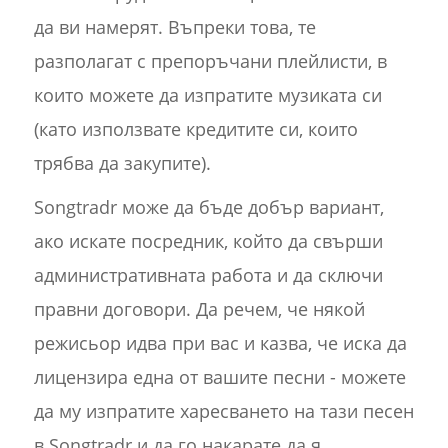
да ви намерят. Въпреки това, те
разполагат с препоръчани плейлисти, в
които можете да изпратите музиката си
(като използвате кредитите си, които
трябва да закупите).
Songtradr може да бъде добър вариант,
ако искате посредник, който да свърши
административната работа и да сключи
правни договори. Да речем, че някой
режисьор идва при вас и казва, че иска да
лицензира една от вашите песни - можете
да му изпратите харесването на тази песен
в Songtradr и да го накарате да я