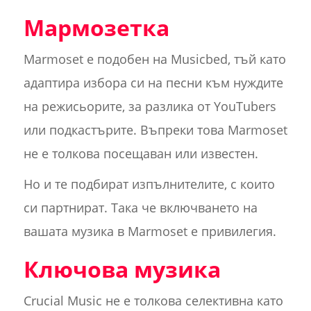
Мармозетка
Marmoset е подобен на Musicbed, тъй като
адаптира избора си на песни към нуждите
на режисьорите, за разлика от YouTubers
или подкастърите. Въпреки това Marmoset
не е толкова посещаван или известен.
Но и те подбират изпълнителите, с които
си партнират. Така че включването на
вашата музика в Marmoset е привилегия.
Ключова музика
Crucial Music не е толкова селективна като