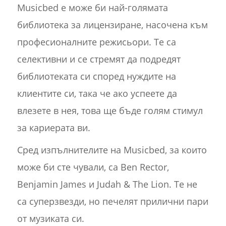
Musicbed е може би най-голямата
библиотека за лицензиране, насочена към
професионалните режисьори. Те са
селективни и се стремят да подредят
библиотеката си според нуждите на
клиентите си, така че ако успеете да
влезете в нея, това ще бъде голям стимул
за кариерата ви.
Сред изпълнителите на Musicbed, за които
може би сте чували, са Ben Rector,
Benjamin James и Judah & The Lion. Те не
са суперзвезди, но печелят прилични пари
от музиката си.