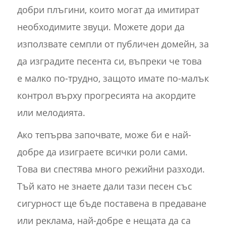
добри плъгини, които могат да имитират
необходимите звуци. Можете дори да
използвате семпли от публичен домейн, за
да изградите песента си, въпреки че това
е малко по-трудно, защото имате по-малък
контрол върху прогресията на акордите
или мелодията.
Ако тепърва започвате, може би е най-
добре да изиграете всички роли сами.
Това ви спестява много режийни разходи.
Тъй като не знаете дали тази песен със
сигурност ще бъде поставена в предаване
или реклама, най-добре е нещата да са