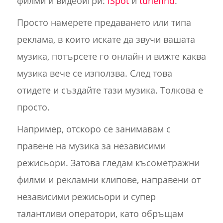
филми и видеоигри:
iSpot
и
tunefind
.
Просто намерете предаването или типа
реклама, в които искате да звучи вашата
музика, потърсете го онлайн и вижте каква
музика вече се използва. След това
отидете и създайте тази музика. Толкова е
просто.
Например, отскоро се занимавам с
правене на музика за независими
режисьори. Затова гледам късометражни
филми и рекламни клипове, направени от
независими режисьори и супер
талантливи оператори, като обръщам