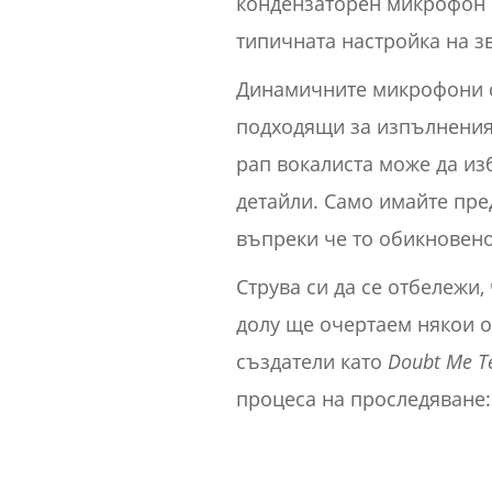
кондензаторен микрофон 
типичната настройка на з
Динамичните микрофони с
подходящи за изпълнения 
рап вокалиста може да из
детайли. Само имайте пре
въпреки че то обикновено
Струва си да се отбележи,
долу ще очертаем някои о
създатели като
Doubt Me T
процеса на проследяване: