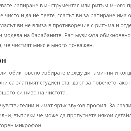
увате рапиране в инструментал или ритъм много п
е чисто и да не пеете, гласът ви за рапиране има
 гласът ви не влиза в противоречие с ритъма и от
 модела на барабаните. Рап музиката обикновено
, че чистият микс е много по-важен.
он
кали, обикновено избирате между динамични и кон
и са златният студиен стандарт за повечето, ако 
ащото си ниво на чистота.
 чувствителни и имат ярък звуков профил. За разл
лни, въпреки че може да пропуснете някои детайл
аторен микрофон.