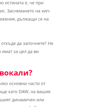
 но истината е, че при
ис. Заснемането на хип-
ражения, дължащи се на
 откъде да започнете? Не
 имат за цел да ви
 вокали?
олко основни части от
 още като DAW, на вашия
ашият динамичен или