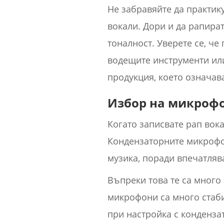
Не забравяйте да практик
вокали. Дори и да рапират
тоналност. Уверете се, че
водещите инструменти или
продукция, което означава
Избор на микроф
Когато записвате рап во
Кондензаторните микрофон
музика, поради впечатляв
Въпреки това те са много
микрофони са много стаби
при настройка с конденз