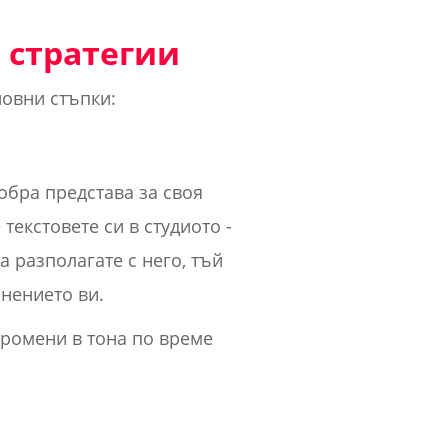
и стратегии
новни стъпки:
добра представа за своя
 текстовете си в студиото -
а разполагате с него, тъй
нението ви.
промени в тона по време