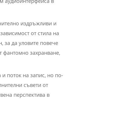
ъм аудиоинтерфейса в
ючително издръжливи и
зависимост от стила на
, за да уловите повече
т фантомно захранване,
 и поток на запис, но по-
лнителни съвети от
ствена перспектива в