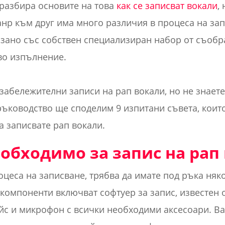
 разбира основите на това
как се записват вокали
,
нр към друг има много различия в процеса на зап
рзано със собствен специализиран набор от съоб
ово изпълнение.
 забележителни записи на рап вокали, но не знаете
ръководство ще споделим 9 изпитани съвета, които
а записвате рап вокали.
еобходимо за запис на рап
оцеса на записване, трябва да имате под ръка няк
компоненти включват софтуер за запис, известен
йс и микрофон с всички необходими аксесоари. В