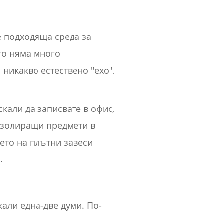
е подходяща среда за
ято няма много
никакво естествено "ехо",
кали да записвате в офис,
изолиращи предмети в
ето на плътни завеси
.
кали една-две думи. По-