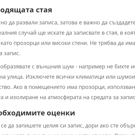
одящата стая
о да развали записа, затова е важно да създадет
еалния случай ще искате да записвате в стая, в ко
ато прозорци или високи стени. Не трябва да има 
а запис.
ъобразявате с външния шум - например не бихте ис
ена улица. Изключете всички климатици или шумо
ство. Ако в помещението има прозорци, използван
а и изолиране на атмосферата на средата за запис
еобходимите оценки
се да запишете целия си запис, дори ако сте обър