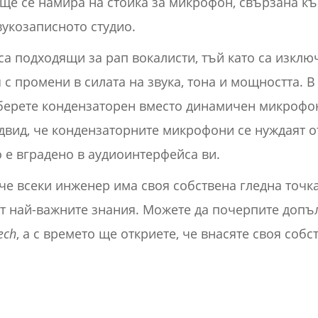
ще се намира на стойка за микрофон, свързана к
вукозаписното студио.
а подходящи за рап вокалисти, тъй като са изкл
с промени в силата на звука, тона и мощността. В 
берете кондензаторен вместо динамичен микрофон
двид, че кондензаторните микрофони се нуждаят о
 е вградено в аудиоинтерфейса ви.
 че всеки инженер има своя собствена гледна точка
т най-важните знания. Можете да почерпите допъ
ech
, а с времето ще откриете, че внасяте своя соб