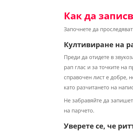
Как да запис
Започнете да проследявате
Култивиране на р
Преди да отидете в звукоз
рап глас и за точките на 
справочен лист е добре, н
като разчитането на напи
Не забравяйте да запишете
на парчето.
Уверете се, че ри