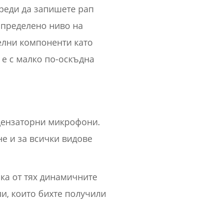
реди да запишете рап
 определено ниво на
делни компоненти като
 е с малко по-оскъдна
дензаторни микрофони.
не и за всички видове
ика от тях динамичните
и, които бихте получили