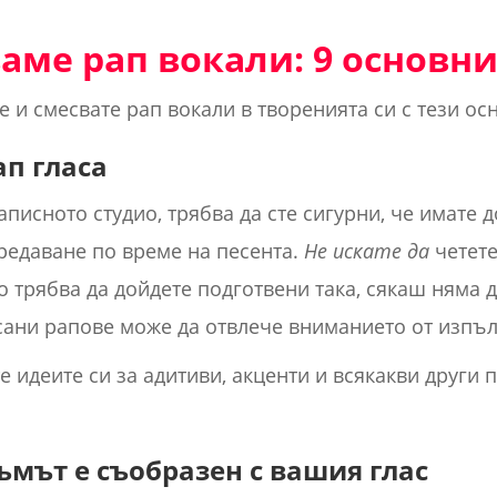
ваме рап вокали: 9 основн
 и смесвате рап вокали в творенията си с тези ос
ап гласа
аписното студио, трябва да сте сигурни, че имате 
предаване по време на песента.
Не искате да
четете
о трябва да дойдете подготвени така, сякаш няма д
сани рапове може да отвлече вниманието от изпъл
 идеите си за адитиви, акценти и всякакви други 
тъмът е съобразен с вашия глас