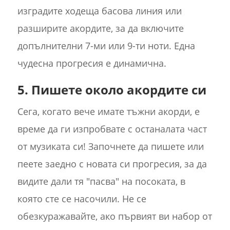
изградите ходеща басова линия или
разширите акордите, за да включите
допълнителни 7-ми или 9-ти ноти. Една
чудесна прогресия е динамична.
5. Пишете около акордите си
Сега, когато вече имате тъжни акорди, е
време да ги изпробвате с останалата част
от музиката си! Започнете да пишете или
пеете заедно с новата си прогресия, за да
видите дали тя "пасва" на посоката, в
която сте се насочили. Не се
обезкуражавайте, ако първият ви набор от