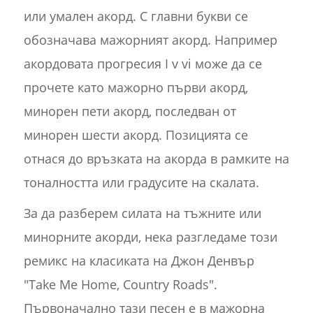
или умален акорд. С главни букви се
обозначава мажорният акорд. Например
акордовата прогресия I v vi може да се
прочете като мажорно първи акорд,
минорен пети акорд, последван от
минорен шести акорд. Позицията се
отнася до връзката на акорда в рамките на
тоналността или градусите на скалата.
За да разберем силата на тъжните или
минорните акорди, нека разгледаме този
ремикс на класиката на Джон Денвър
"Take Me Home, Country Roads".
Първоначално тази песен е в мажорна