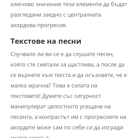
ключово значение тези елементи да бъдат
разгледани заедно с централната
акордова прогресия.
Текстове на песни
Случвало ли ви се е да слушате песен,
която сте смятали за щастлива, а после да
се върнете към текста и да осъзнаете, че е
малко мрачна? Това е силата на
текстовете! Думите със сигурност
манипулират цялостното усещане на
песента, а контрастът им с прогресиите на
акордите може сам по себе си да изгради
много смисъл.