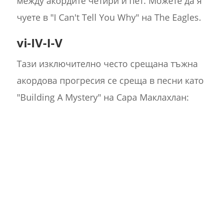
между акордите четири и пет. Можете да я
чуете в "I Can't Tell You Why" на The Eagles.
vi-IV-I-V
Тази изключително често срещана тъжна
акордова прогресия се среща в песни като
"Building A Mystery" на Сара Маклахлан: