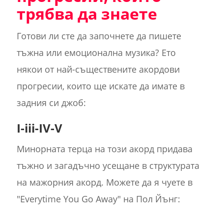
трябва да знаете
Готови ли сте да започнете да пишете
тъжна или емоционална музика? Ето
някои от най-съществените акордови
прогресии, които ще искате да имате в
задния си джоб:
I-iii-IV-V
Минорната терца на този акорд придава
тъжно и загадъчно усещане в структурата
на мажорния акорд. Можете да я чуете в
"Everytime You Go Away" на Пол Йънг: