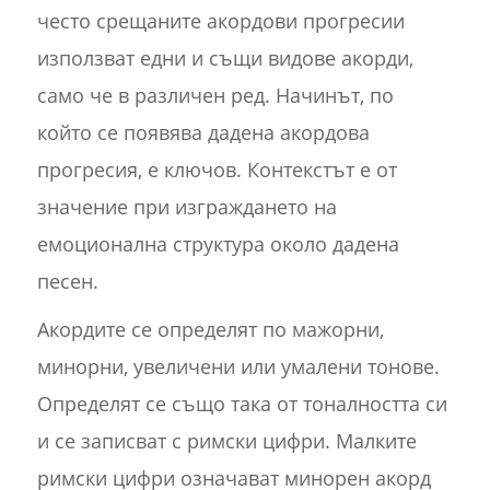
често срещаните акордови прогресии
използват едни и същи видове акорди,
само че в различен ред. Начинът, по
който се появява дадена акордова
прогресия, е ключов. Контекстът е от
значение при изграждането на
емоционална структура около дадена
песен.
Акордите се определят по мажорни,
минорни, увеличени или умалени тонове.
Определят се също така от тоналността си
и се записват с римски цифри. Малките
римски цифри означават минорен акорд