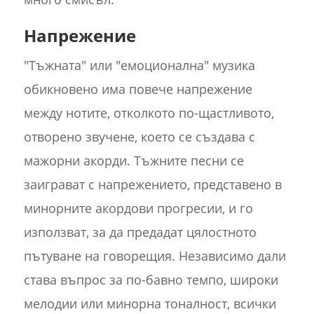
Напрежение
"Тъжната" или "емоционална" музика
обикновено има повече напрежение
между нотите, отколкото по-щастливото,
отворено звучене, което се създава с
мажорни акорди. Тъжните песни се
заиграват с напрежението, представено в
минорните акордови прогресии, и го
използват, за да предадат цялостното
пътуване на говорещия. Независимо дали
става въпрос за по-бавно темпо, широки
мелодии или минорна тоналност, всички