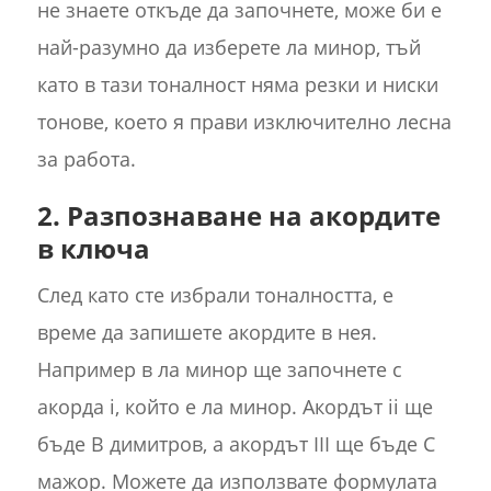
не знаете откъде да започнете, може би е
най-разумно да изберете ла минор, тъй
като в тази тоналност няма резки и ниски
тонове, което я прави изключително лесна
за работа.
2. Разпознаване на акордите
в ключа
След като сте избрали тоналността, е
време да запишете акордите в нея.
Например в ла минор ще започнете с
акорда i, който е ла минор. Акордът ii ще
бъде B димитров, а акордът III ще бъде C
мажор. Можете да използвате формулата