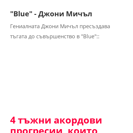
"Blue" - Джони Мичъл
Гениалната Джони Мичъл пресъздава
тъгата до съвършенство в "Blue"::
4 тъжни акордови
прогресии, които