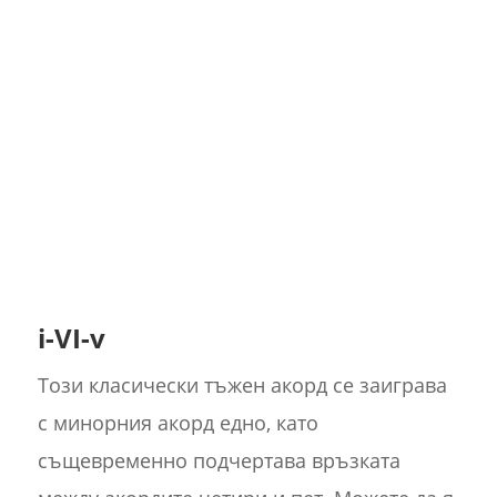
i-VI-v
Този класически тъжен акорд се заиграва
с минорния акорд едно, като
същевременно подчертава връзката