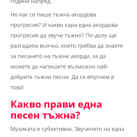
години напред.
Но как се пише тъжна акордова
прогресия? И какво кара една акордова
прогресия да звучи тъжно? По-долу ще
разгадаем всичко, което трябва да знаете
за писането на тъжни акорди, за да
можете да напишете възможно най-
добрите тъжни песни. Да се впуснем в
това!
Какво прави една
песен тъжна?
Музиката е субективна. Звученето на една