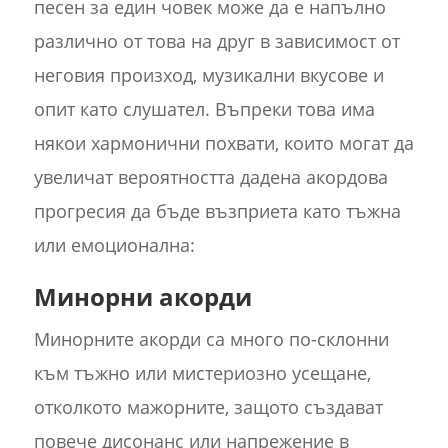
песен за един човек може да е напълно
различно от това на друг в зависимост от
неговия произход, музикални вкусове и
опит като слушател. Въпреки това има
някои хармонични похвати, които могат да
увеличат вероятността дадена акордова
прогресия да бъде възприета като тъжна
или емоционална:
Минорни акорди
Минорните акорди са много по-склонни
към тъжно или мистериозно усещане,
отколкото мажорните, защото създават
повече дисонанс или напрежение в