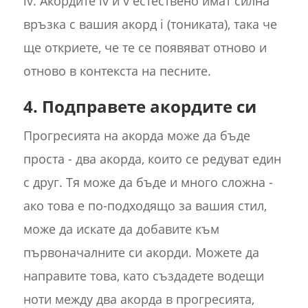
iv. Акордите iv и v естествено имат силна
връзка с вашия акорд i (тониката), така че
ще откриете, че те се появяват отново и
отново в контекста на песните.
4. Подправете акордите си
Прогресията на акорда може да бъде
проста - два акорда, които се редуват един
с друг. Тя може да бъде и много сложна -
ако това е по-подходящо за вашия стил,
може да искате да добавите към
първоначалните си акорди. Можете да
направите това, като създадете водещи
ноти между два акорда в прогресията,