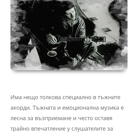
Има нещо толкова специално в тъжните
акорди. Тъжната и емоционална музика е
лесна за възприемане и често оставя
трайно впечатление у слушателите за