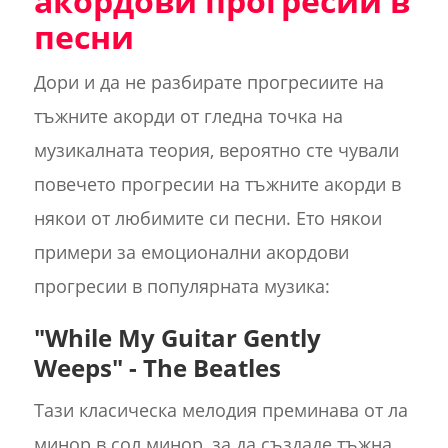
акордови прогресии в
песни
Дори и да не разбирате прогресиите на
тъжните акорди от гледна точка на
музикалната теория, вероятно сте чували
повечето прогресии на тъжните акорди в
някои от любимите си песни. Ето някои
примери за емоционални акордови
прогресии в популярната музика:
"While My Guitar Gently
Weeps" - The Beatles
Тази класическа мелодия преминава от ла
минор в сол минор, за да създаде тъжна,