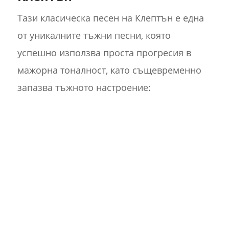
Тази класическа песен на Клептън е една
от уникалните тъжни песни, която
успешно използва проста прогресия в
мажорна тоналност, като същевременно
запазва тъжното настроение: