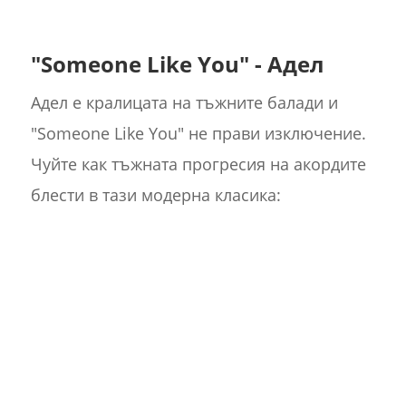
"Someone Like You" - Адел
Адел е кралицата на тъжните балади и
"Someone Like You" не прави изключение.
Чуйте как тъжната прогресия на акордите
блести в тази модерна класика: