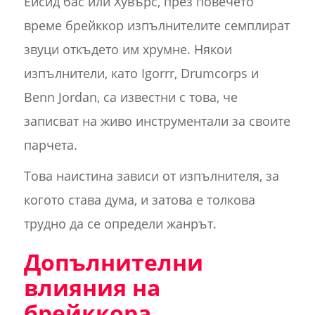
Ейсид бас или Хувърс, през повечето
време брейккор изпълнителите семплират
звуци откъдето им хрумне. Някои
изпълнители, като Igorrr, Drumcorps и
Benn Jordan, са известни с това, че
записват на живо инструментали за своите
парчета.
Това наистина зависи от изпълнителя, за
когото става дума, и затова е толкова
трудно да се определи жанрът.
Допълнителни
влияния на
брейккора