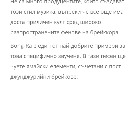
Не са много продуцентите, които създават
този стил музика, въпреки че все още има
доста приличен култ сред широко
разпространените фенове на брейккора.
Bong-Ra е един от най-добрите примери за
това специфично звучене. В тази песен ще
чуете ямайски елементи, съчетани с пост
джунджурийни брейкове: