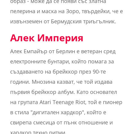
образ - може да се появи със златна
пелерина и маска на Зоро, твърдейки, че е
извънземен от Бермудския триъгълник.
Алек Империя
Алек Емпайър от Берлин е ветеран сред
електронните бунтари, който помага за
създаването на брейккор през 90-те
години. Мнозина казват, че той издава
първия брейккор албум. Като основател
на групата Atari Teenage Riot, той е пионер
в стила "дигитален хардкор", който е
свирепа смесица от пънк отношение и
хардкор техно ритми.