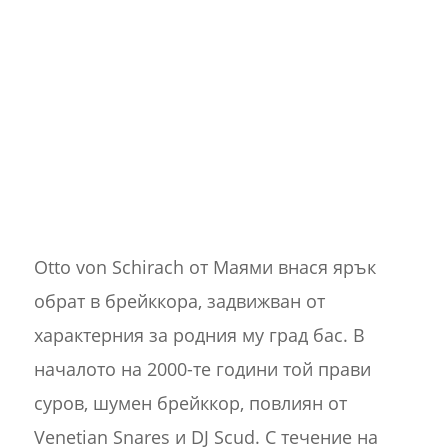
Otto von Schirach от Маями внася ярък
обрат в брейккора, задвижван от
характерния за родния му град бас. В
началото на 2000-те години той прави
суров, шумен брейккор, повлиян от
Venetian Snares и DJ Scud. С течение на