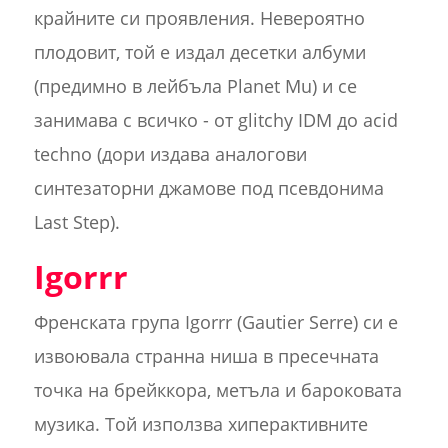
крайните си проявления. Невероятно
плодовит, той е издал десетки албуми
(предимно в лейбъла Planet Mu) и се
занимава с всичко - от glitchy IDM до acid
techno (дори издава аналогови
синтезаторни джамове под псевдонима
Last Step).
Igorrr
Френската група Igorrr (Gautier Serre) си е
извоювала странна ниша в пресечната
точка на брейккора, метъла и бароковата
музика. Той използва хиперактивните