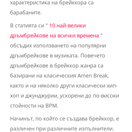
характеристика на брейккора са
барабаните.
В статията си "
10 най-велики
дръмбрейкове на всички времена
"
обсъдих използването на популярни
дръмбрейкове в музиката. Повечето
дръмбрейкове в брейккор жанра са
базирани на класическия Amen Break,
както и на няколко други класически хип-
хоп и джунджурии, ускорени до по-високи
стойности на BPM.
Начинът, по който се създава брейккор, е
различен при различните изпълнители.