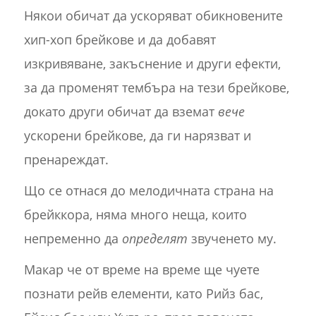
Някои обичат да ускоряват обикновените
хип-хоп брейкове и да добавят
изкривяване, закъснение и други ефекти,
за да променят тембъра на тези брейкове,
докато други обичат да вземат
вече
ускорени брейкове, да ги нарязват и
пренареждат.
Що се отнася до мелодичната страна на
брейккора, няма много неща, които
непременно да
определят
звученето му.
Макар че от време на време ще чуете
познати рейв елементи, като Рийз бас,