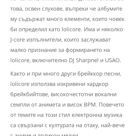
това, освен слухове, въпреки че албумите
му съдържат много елементи, които човек
би определил като lolicore. Има и няколко
J-core изпълнители, които заслужават
малко признание за формирането на
lolicore, включително DJ Sharpnel и USAO.
Както и при много други брейккор песни,
lolicore използва изкривени хардкор
брейкбийтове, високочестотни вокални
семпли от анимета и висок BPM. Повечето
от темите на този стил електронна музика
са свързани с културата на отаку, най-вече
с аниме и лоликон медии.