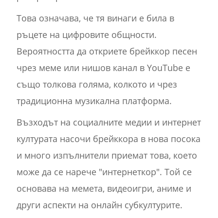
Това означава, че тя винаги е била в
ръцете на цифровите общности.
Вероятността да откриете брейккор песен
чрез меме или нишов канал в YouTube е
също толкова голяма, колкото и чрез
традиционна музикална платформа.
Възходът на социалните медии и интернет
културата насочи брейккора в нова посока
и много изпълнители приемат това, което
може да се нарече "интернеткор". Той се
основава на мемета, видеоигри, аниме и
други аспекти на онлайн субкултурите.