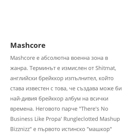
Mashcore
Mashcore е абсолютна военна зона в
жанра. Терминът е измислен от Shitmat,
английски брейккор изпълнител, който
става известен с това, че създава може би
най-дивия брейккор албум на всички
времена. Неговото парче "There's No
Business Like Propa' Rungleclotted Mashup
Bizznizz" е първото истинско "машкор"