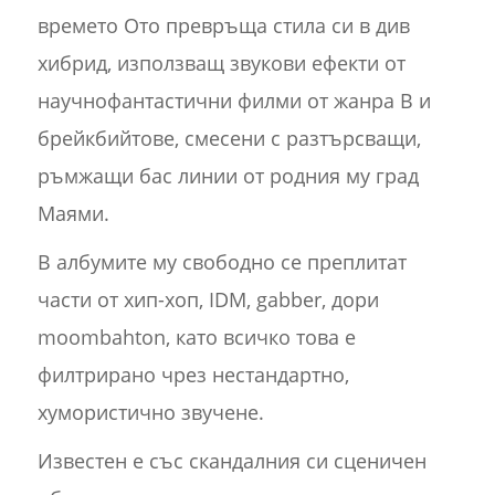
времето Ото превръща стила си в див
хибрид, използващ звукови ефекти от
научнофантастични филми от жанра B и
брейкбийтове, смесени с разтърсващи,
ръмжащи бас линии от родния му град
Маями.
В албумите му свободно се преплитат
части от хип-хоп, IDM, gabber, дори
moombahton, като всичко това е
филтрирано чрез нестандартно,
хумористично звучене.
Известен е със скандалния си сценичен