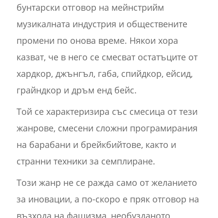
бунтарски отговор на мейнстрийм
музикалната индустрия и обществените
промени по онова време. Някои хора
казват, че в него се смесват остатъците от
хардкор, джънгъл, габа, спийдкор, ейсид,
грайндкор и дръм енд бейс.
Той се характеризира със смесица от тези
жанрове, смесени сложни програмирания
на барабани и брейкбийтове, както и
странни техники за семплиране.
Този жанр не се ражда само от желанието
за иновации, а по-скоро е пряк отговор на
възхода на фашизма, необузданото