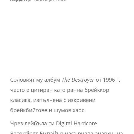
Соловият му албум
The Destroyer
от 1996 г.
често е цитиран като ранна брейккор
класика, изпълнена с изкривени
брейкбийтове и шумов хаос.
Чрез лейбъла си Digital Hardcore
Recordings Емпайър насърчава анархична