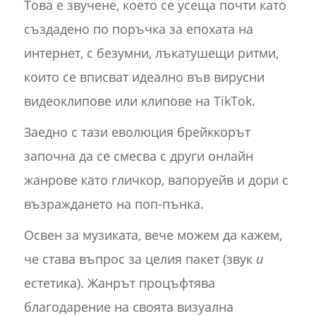
Това е звучене, което се усеща почти като
създадено по поръчка за епохата на
интернет, с безумни, лъкатушещи ритми,
които се вписват идеално във вирусни
видеоклипове или клипове на TikTok.
Заедно с тази еволюция брейккорът
започна да се смесва с други онлайн
жанрове като гличкор, вапоруейв и дори с
възраждането на поп-пънка.
Освен за музиката, вече можем да кажем,
че става въпрос за целия пакет (звук
и
естетика). Жанрът процъфтява
благодарение на своята визуална