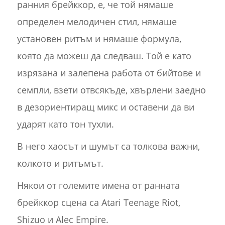
ранния брейккор, е, че той нямаше
определен мелодичен стил, нямаше
установен ритъм и нямаше формула,
която да можеш да следваш. Той е като
изрязана и залепена работа от бийтове и
семпли, взети отвсякъде, хвърлени заедно
в дезориентиращ микс и оставени да ви
ударят като тон тухли.
В него хаосът и шумът са толкова важни,
колкото и ритъмът.
Някои от големите имена от ранната
брейккор сцена са Atari Teenage Riot,
Shizuo и Alec Empire.