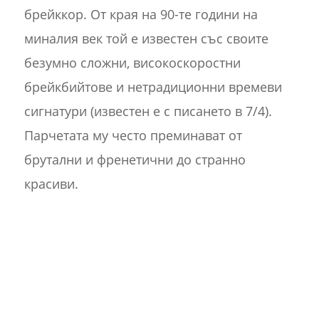
брейккор. От края на 90-те години на
миналия век той е известен със своите
безумно сложни, високоскоростни
брейкбийтове и нетрадиционни времеви
сигнатури (известен е с писането в 7/4).
Парчетата му често преминават от
брутални и френетични до странно
красиви.