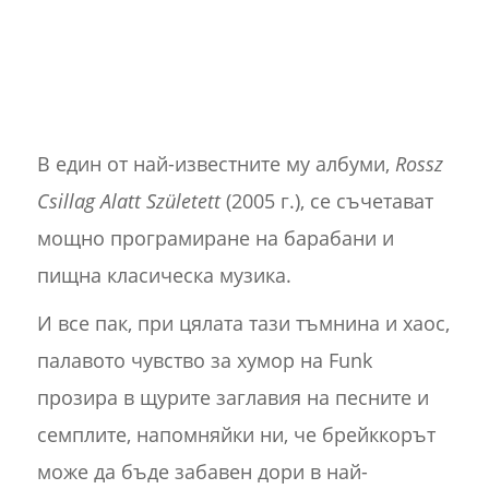
В един от най-известните му албуми,
Rossz
Csillag Alatt Született
(2005 г.), се съчетават
мощно програмиране на барабани и
пищна класическа музика.
И все пак, при цялата тази тъмнина и хаос,
палавото чувство за хумор на Funk
прозира в щурите заглавия на песните и
семплите, напомняйки ни, че брейккорът
може да бъде забавен дори в най-