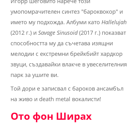
Игорр шеговито нарече този
умопомрачителен синтез "бароквокор" и
името му подхожда. Албуми като
Hallelujah
(2012 г.) и
Savage Sinusoid
(2017 г.) показват
способността му да съчетава изящни
мелодии с екстремни брейкбийт хардкор
звуци, създавайки влакче в увеселителния
парк за ушите ви.
Той дори е записвал с бароков ансамбъл
на живо и death metal вокалисти!
Ото фон Ширах