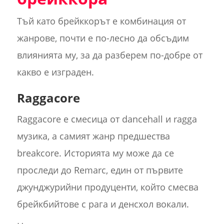
Тъй като брейккорът е комбинация от
жанрове, почти е по-лесно да обсъдим
влиянията му, за да разберем по-добре от
какво е изграден.
Raggacore
Raggacore е смесица от dancehall и ragga
музика, а самият жанр предшества
breakcore. Историята му може да се
проследи до Remarc, един от първите
джунджурийни продуценти, който смесва
брейкбийтове с рага и денсхол вокали.