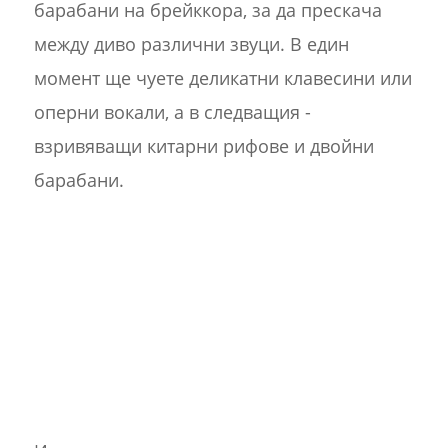
барабани на брейккора, за да прескача
между диво различни звуци. В един
момент ще чуете деликатни клавесини или
оперни вокали, а в следващия -
взривяващи китарни рифове и двойни
барабани.