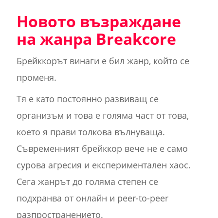
Новото възраждане
на жанра Breakcore
Брейккорът винаги е бил жанр, който се
променя.
Тя е като постоянно развиващ се
организъм и това е голяма част от това,
което я прави толкова вълнуваща.
Съвременният брейккор вече не е само
сурова агресия и експериментален хаос.
Сега жанрът до голяма степен се
подхранва от онлайн и peer-to-peer
разпространението.