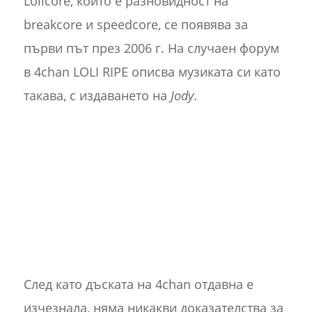
Lolicore, който е разновидност на
breakcore и speedcore, се появява за
първи път през 2006 г. На случаен форум
в 4chan LOLI RIPE описва музиката си като
такава, с издаването на
Jody
.
След като дъската на 4chan отдавна е
изчезнала, няма никакви доказателства за