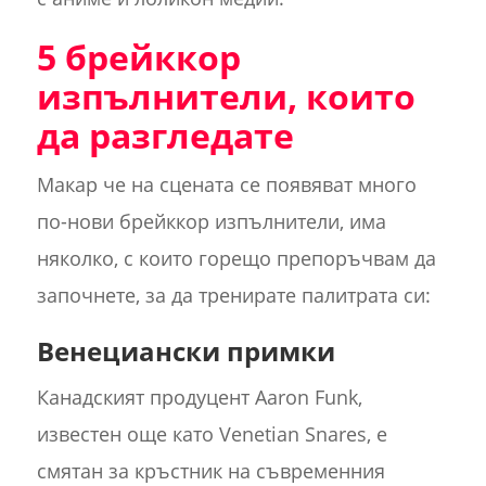
5 брейккор
изпълнители, които
да разгледате
Макар че на сцената се появяват много
по-нови брейккор изпълнители, има
няколко, с които горещо препоръчвам да
започнете, за да тренирате палитрата си:
Венециански примки
Канадският продуцент Aaron Funk,
известен още като Venetian Snares, е
смятан за кръстник на съвременния