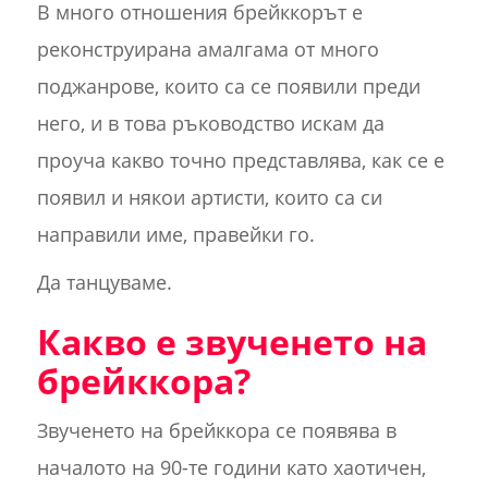
В много отношения брейккорът е
реконструирана амалгама от много
поджанрове, които са се появили преди
него, и в това ръководство искам да
проуча какво точно представлява, как се е
появил и някои артисти, които са си
направили име, правейки го.
Да танцуваме.
Какво е звученето на
брейккора?
Звученето на брейккора се появява в
началото на 90-те години като хаотичен,