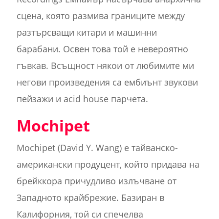
сцена, която размива границите между
разтърсващи китари и машинни
барабани. Освен това той е невероятно
гъвкав. Всъщност някои от любимите ми
негови произведения са ембиънт звукови
пейзажи и acid house парчета.
Mochipet
Mochipet (David Y. Wang) е тайванско-
американски продуцент, който придава на
брейккора причудливо излъчване от
Западното крайбрежие. Базиран в
Калифорния, той си спечелва