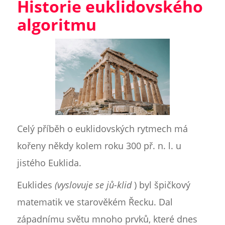
Historie euklidovského
algoritmu
Celý příběh o euklidovských rytmech má
kořeny někdy kolem roku 300 př. n. l. u
jistého Euklida.
Euklides
(vyslovuje se jů-klid
) byl špičkový
matematik ve starověkém Řecku. Dal
západnímu světu mnoho prvků, které dnes