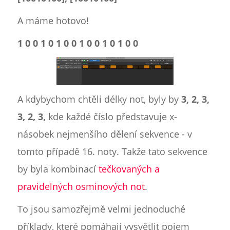
A máme hotovo!
1 0 0 1 0 1 0 0 1 0 0 1 0 1 0 0
A kdybychom chtěli délky not, byly by
3, 2, 3,
3, 2, 3,
kde každé číslo představuje x-
násobek nejmenšího dělení sekvence - v
tomto případě 16. noty. Takže tato sekvence
by byla kombinací
tečkovaných a
pravidelných osminových not
.
To jsou samozřejmě velmi jednoduché
příklady, které pomáhají vysvětlit pojem