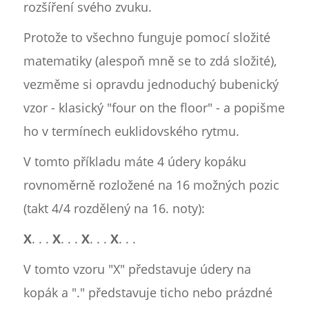
rozšíření svého zvuku.
Protože to všechno funguje pomocí složité
matematiky (alespoň mně se to zdá složité),
vezměme si opravdu jednoduchý bubenický
vzor - klasický "four on the floor" - a popišme
ho v termínech euklidovského rytmu.
V tomto příkladu máte 4 údery kopáku
rovnoměrně rozložené na 16 možných pozic
(takt 4/4 rozdělený na 16. noty):
X
. . .
X
. . .
X
. . .
X
. . .
V tomto vzoru "X" představuje údery na
kopák a "." představuje ticho nebo prázdné