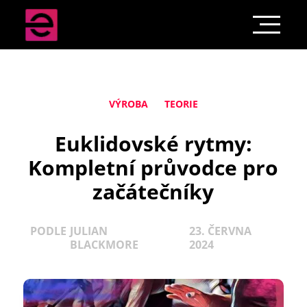
VÝROBA
TEORIE
Euklidovské rytmy:
Kompletní průvodce pro
začátečníky
PODLE
JULIAN
23. ČERVNA
BLACKMORE
2024