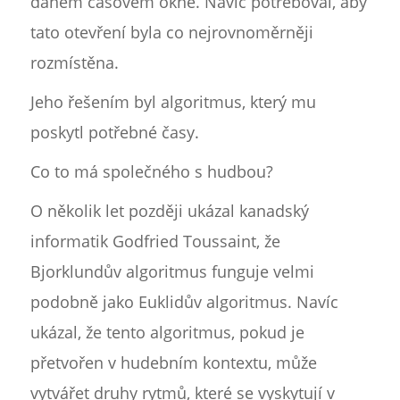
daném časovém okně. Navíc potřeboval, aby
tato otevření byla co nejrovnoměrněji
rozmístěna.
Jeho řešením byl algoritmus, který mu
poskytl potřebné časy.
Co to má společného s hudbou?
O několik let později ukázal kanadský
informatik Godfried Toussaint, že
Bjorklundův algoritmus funguje velmi
podobně jako Euklidův algoritmus. Navíc
ukázal, že tento algoritmus, pokud je
přetvořen v hudebním kontextu, může
vytvářet druhy rytmů, které se vyskytují v