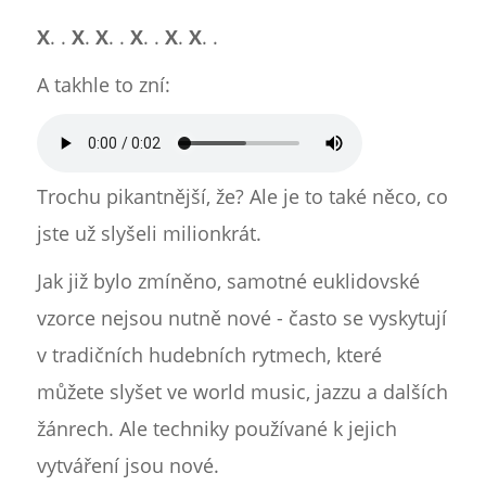
X
. .
X
.
X
. .
X
. .
X
.
X
. .
A takhle to zní:
Trochu pikantnější, že? Ale je to také něco, co
jste už slyšeli milionkrát.
Jak již bylo zmíněno, samotné euklidovské
vzorce nejsou nutně nové - často se vyskytují
v tradičních hudebních rytmech, které
můžete slyšet ve world music, jazzu a dalších
žánrech. Ale techniky používané k jejich
vytváření jsou nové.