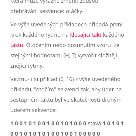
která může výrazně změnit způsob
přehrávání sekvence: otáčky.
Ve výše uvedených příkladech připadá první
krok každého rytmu na
klesající takt
každého
taktu
. Otočením nebo posunutím vzoru lze
stejnými hodnotami (H, T) vytvořit složitěji
znějící rytmy.
Vezmu-li si příklad (6, 16) z výše uvedeného
příkladu, "otočím" sekvenci tak, aby úder na
sestupném taktu byl ve skutečnosti druhým
úderem sekvence:
1 0 0 1 0 1 0 0 1 0 0 1 0 1 0 0 0
stává
1 0 1 0 1
0 0 1 0 1 0 1 0 1 0 0 1 0 0 1 0 0 0 0 0