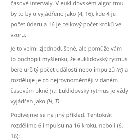
časové intervaly. V euklidovském algoritmu
by to bylo vyjádřeno jako (4, 16), kde 4 je
počet úderů a 16 je celkový počet kroků ve
vzoru.
Je to velmi zjednodušené, ale pomůže vám
to pochopit myšlenku, že euklidovský rytmus
bere určitý počet událostí nebo impulzů
(H)
a
rozděluje je co nejrovnoměrněji v daném
časovém okně
(T).
Euklidovský rytmus je vždy
vyjádřen jako
(H, T)
.
Podívejme se na jiný příklad. Tentokrát
rozdělíme 6 impulsů na 16 kroků, neboli (6,
16):